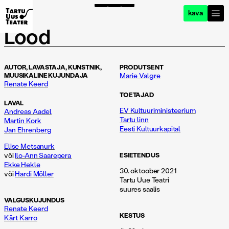
kava
Lood
AUTOR, LAVASTAJA, KUNSTNIK,
PRODUTSENT
MUUSIKALINE KUJUNDAJA
Marie Valgre
Renate Keerd
TOETAJAD
LAVAL
EV Kultuuriministeerium
Andreas Aadel
Tartu linn
Martin Kork
Eesti Kultuurkapital
Jan Ehrenberg
Elise Metsanurk
või
Ilo-Ann Saarepera
ESIETENDUS
Ekke Hekle
30. oktoober 2021
või
Hardi Möller
Tartu Uue Teatri
suures saalis
VALGUSKUJUNDUS
Renate Keerd
KESTUS
Kärt Karro