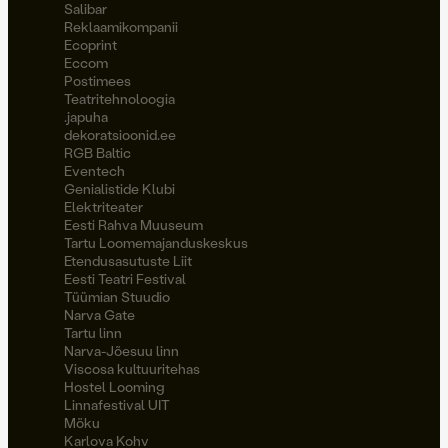
Salibar
Reklaamikompanii
Ecoprint
Eccom
Postimees
Teatritehnoloogia
.japuha
dekoratsioonid.ee
RGB Baltic
Eventech
Genialistide Klubi
Elektriteater
Eesti Rahva Muuseum
Tartu Loomemajanduskeskus
Etendusasutuste Liit
Eesti Teatri Festival
Tüümian Stuudio
Narva Gate
Tartu linn
Narva-Jõesuu linn
Viscosa kultuuritehas
Hostel Looming
Linnafestival UIT
Möku
Karlova Kohv