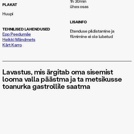
1h 30min
PLAKAT
ühes osas
Huupi
LISAINFO
TEHNILISED LAHENDUSED
Etenduse pildistamine ja
Epp Peedumäe
filmimine ei ole lubatud
Heikki Mändmets
Kärt Karro
Lavastus, mis ärgitab oma sisemist
looma valla päästma ja ta metsikusse
toanurka gastrollile saatma
Aga mitte ainult.
Renate Keerdi loomingu keskmeks on alati olnud inimene ja elu
oma absurdsuses. Ootamatud teisenemised ja metamorfoosid
elu peegeldustena on tema loomingulise käekirja lahutamatu
pärisosa. Nii ka seekord. Kõik on võimalik.