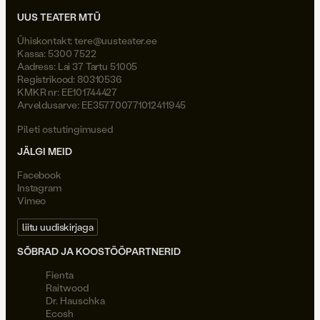
UUS TEATER MTÜ
Ühiskontakt:
tere@uusteater.ee
Kassa: 5300 7522
Aadress: Lai 37 Tartu 51005
Registrikood: 80310536
KMKR nr: EE101744427
Arveldusarve: EE357700771012411945
Pileti ostutingimused
JÄLGI MEID
Facebook
Instagram
Vimeo
liitu uudiskirjaga
SÕBRAD JA KOOSTÖÖPARTNERID
Fienta
Raitwood
Dr. Hauschka
Ecosh