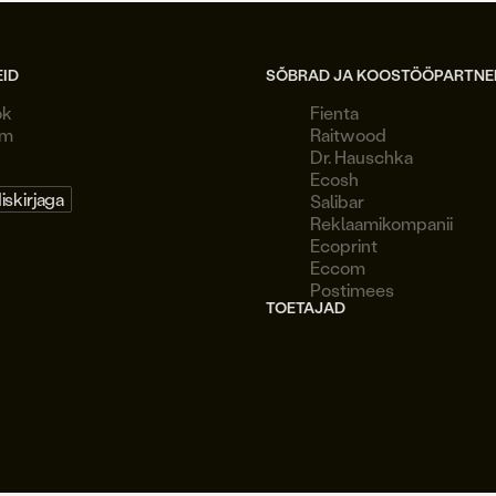
EID
SÕBRAD JA KOOSTÖÖPARTNE
ok
Fienta
am
Raitwood
Dr. Hauschka
Ecosh
diskirjaga
Salibar
Reklaamikompanii
Ecoprint
Eccom
Postimees
TOETAJAD