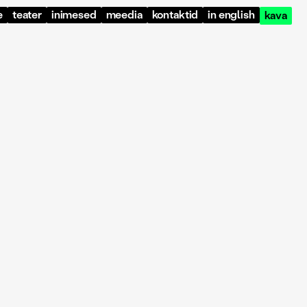
e
teater
inimesed
meedia
kontaktid
in english
kava