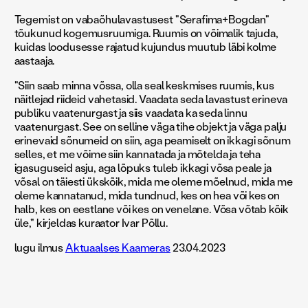
Tegemist on vabaõhulavastusest "Serafima+Bogdan"
tõukunud kogemusruumiga. Ruumis on võimalik tajuda,
kuidas loodusesse rajatud kujundus muutub läbi kolme
aastaaja.
"Siin saab minna võssa, olla seal keskmises ruumis, kus
näitlejad riideid vahetasid. Vaadata seda lavastust erineva
publiku vaatenurgast ja siis vaadata ka seda linnu
vaatenurgast. See on selline väga tihe objekt ja väga palju
erinevaid sõnumeid on siin, aga peamiselt on ikkagi sõnum
selles, et me võime siin kannatada ja mõtelda ja teha
igasuguseid asju, aga lõpuks tuleb ikkagi võsa peale ja
võsal on täiesti ükskõik, mida me oleme mõelnud, mida me
oleme kannatanud, mida tundnud, kes on hea või kes on
halb, kes on eestlane või kes on venelane. Võsa võtab kõik
üle," kirjeldas kuraator Ivar Põllu.
lugu ilmus
Aktuaalses Kaameras
23.04.2023