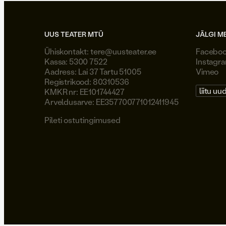
UUS TEATER MTÜ
JÄLGI M
Ühiskontakt:
tere@uusteater.ee
Facebo
Kassa: 5300 7522
Instagr
Aadress: Lai 37 Tartu 51005
Vimeo
Registrikood: 80310536
liitu uu
KMKR nr: EE101744427
Arveldusarve: EE357700771012411945
Pileti ostutingimused