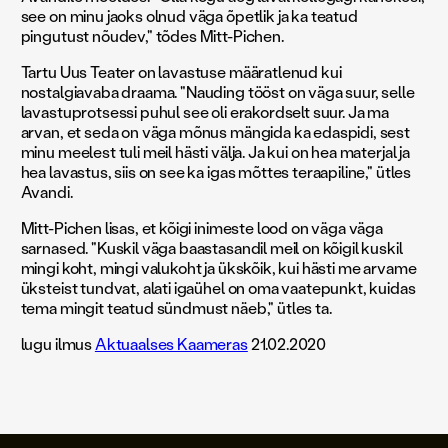
see on minu jaoks olnud väga õpetlik ja ka teatud
pingutust nõudev," tõdes Mitt-Pichen.
Tartu Uus Teater on lavastuse määratlenud kui
nostalgiavaba draama. "Nauding tööst on väga suur, selle
lavastuprotsessi puhul see oli erakordselt suur. Ja ma
arvan, et seda on väga mõnus mängida ka edaspidi, sest
minu meelest tuli meil hästi välja. Ja kui on hea materjal ja
hea lavastus, siis on see ka igas mõttes teraapiline," ütles
Avandi.
Mitt-Pichen lisas, et kõigi inimeste lood on väga väga
sarnased. "Kuskil väga baastasandil meil on kõigil kuskil
mingi koht, mingi valukoht ja ükskõik, kui hästi me arvame
üksteist tundvat, alati igaühel on oma vaatepunkt, kuidas
tema mingit teatud sündmust näeb," ütles ta.
lugu ilmus
Aktuaalses Kaameras
21.02.2020