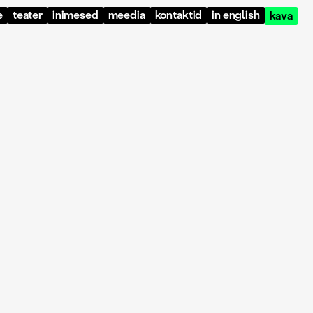
e
teater
inimesed
meedia
kontaktid
in english
kava