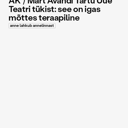
AK ⟩ Märt Avandi Tartu Uue
Teatri tükist: see on igas
mõttes teraapiline
anne lahkub annelinnast