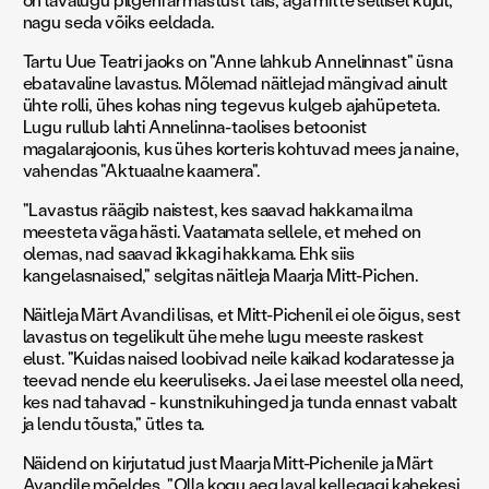
nagu seda võiks eeldada.
Tartu Uue Teatri jaoks on "Anne lahkub Annelinnast" üsna
ebatavaline lavastus. Mõlemad näitlejad mängivad ainult
ühte rolli, ühes kohas ning tegevus kulgeb ajahüpeteta.
Lugu rullub lahti Annelinna-taolises betoonist
magalarajoonis, kus ühes korteris kohtuvad mees ja naine,
vahendas "Aktuaalne kaamera".
"Lavastus räägib naistest, kes saavad hakkama ilma
meesteta väga hästi. Vaatamata sellele, et mehed on
olemas, nad saavad ikkagi hakkama. Ehk siis
kangelasnaised," selgitas näitleja Maarja Mitt-Pichen.
Näitleja Märt Avandi lisas, et Mitt-Pichenil ei ole õigus, sest
lavastus on tegelikult ühe mehe lugu meeste raskest
elust. "Kuidas naised loobivad neile kaikad kodaratesse ja
teevad nende elu keeruliseks. Ja ei lase meestel olla need,
kes nad tahavad - kunstnikuhinged ja tunda ennast vabalt
ja lendu tõusta," ütles ta.
Näidend on kirjutatud just Maarja Mitt-Pichenile ja Märt
Avandile mõeldes. "Olla kogu aeg laval kellegagi kahekesi,