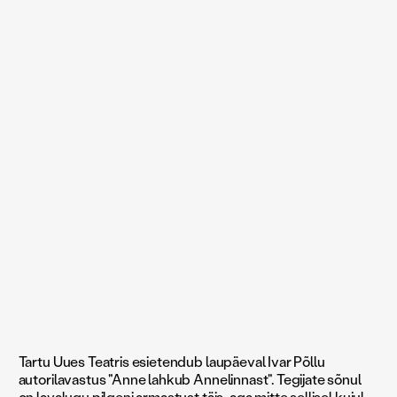
Tartu Uues Teatris esietendub laupäeval Ivar Põllu
autorilavastus "Anne lahkub Annelinnast". Tegijate sõnul
on lavalugu pilgeni armastust täis, aga mitte sellisel kujul,