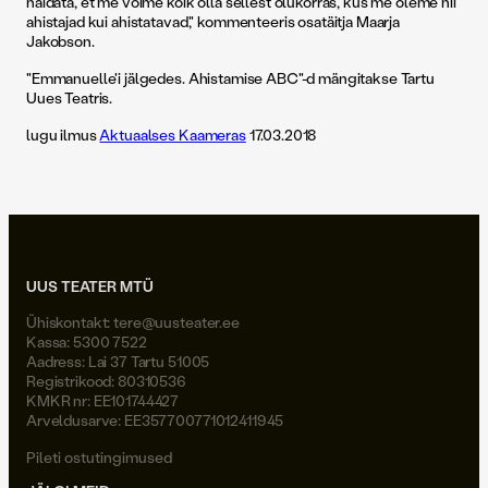
näidata, et me võime kõik olla sellest olukorras, kus me oleme nii
ahistajad kui ahistatavad," kommenteeris osatäitja Maarja
Jakobson.
"Emmanuelle'i jälgedes. Ahistamise ABC"-d mängitakse Tartu
Uues Teatris.
lugu ilmus
Aktuaalses Kaameras
17.03.2018
UUS TEATER MTÜ
Ühiskontakt:
tere@uusteater.ee
Kassa: 5300 7522
Aadress: Lai 37 Tartu 51005
Registrikood: 80310536
KMKR nr: EE101744427
Arveldusarve: EE357700771012411945
Pileti ostutingimused