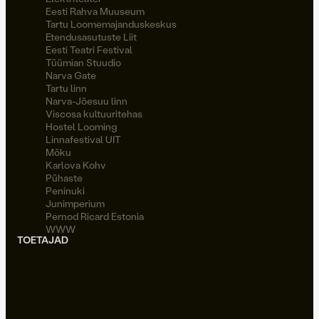
Eesti Rahva Muuseum
Tartu Loomemajanduskeskus
Etendusasutuste Liit
Eesti Teatri Festival
Tüümian Stuudio
Narva Gate
Tartu linn
Narva-Jõesuu linn
Viscosa kultuuritehas
Hostel Looming
Linnafestival UIT
Möku
Karlova Kohv
Pühaste
Peninuki
Junimperium
Pernod Ricard Estonia
WWW
TOETAJAD