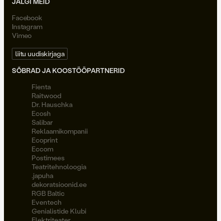
JÄLGI MEID
Facebook
Instagram
Vimeo
liitu uudiskirjaga
SÕBRAD JA KOOSTÖÖPARTNERID
Fienta
Raitwood
Dr. Hauschka
Ecosh
Salibar
Reklaamikompanii
Ecoprint
Eccom
Postimees
Teatritehnoloogia
.japuha
dekoratsioonid.ee
RGB Baltic
Eventech
Genialistide Klubi
Elektriteater