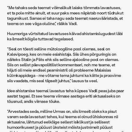
"Me tahaks seda teemat võimalikult laiaks tõmmata lavastuses,
et ta pole mitte ainult, et suur paks mees näpistab noort tüdrukut
tagumikust. Samas ei taha nagu seda teemat naeruvääristada, et
teema on see väga oluline," rääkis Vadi.
Huumoriga vürtsitatud lavastuses käivad ahistamislugudest läbi
ka ilmselt kõigile tuttavad tegelased.
"Seal on tõesti selline mütoloogiline pool olemas, seal on
Kalevipoeg, kes on meie esiahistaja. Siis ühes põrguringis on
näiteks Stalin ja Päts ehk siis selline ajalooline pool on olemas.
Siis on sellist päevapoliitilist kommentaari, noh me teame, et
hiljuti oli meie endisel peaministril oli probleeme Malaisias
külmkappidega - me võtame tema juhtumi ka kätte ja proovime
siis vaadata, mis seal täpselt juhtus," lausus ta veel.
Idee ahistamise teemal lavastus teha küpses Vadil peas juba paar
aastat tagasi. Et see teema viimase aastaga eriti aktuaalseks on
tõusnud, andis viimase tõuke.
"Arvestades seda, milline Urmas on, siis ilmselt oleks ka pisut
varem seda lavastust tehes, kui teema ei olnud ühiskonnas nii
aktuaalne, lähtunud eelkõige sellest isiklikust ja sellisest
humoorikusest ja püüust üksteist mõista justnimelt püüust