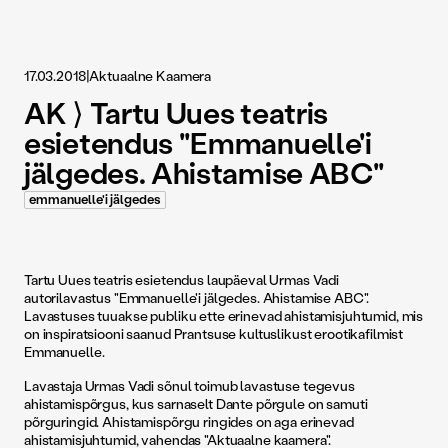
17.03.2018
|
Aktuaalne Kaamera
AK ⟩ Tartu Uues teatris
esietendus "Emmanuelle'i
jälgedes. Ahistamise ABC"
emmanuelle'i jälgedes
Tartu Uues teatris esietendus laupäeval Urmas Vadi
autorilavastus "Emmanuelle'i jälgedes. Ahistamise ABC".
Lavastuses tuuakse publiku ette erinevad ahistamisjuhtumid, mis
on inspiratsiooni saanud Prantsuse kultuslikust erootikafilmist
Emmanuelle.
Lavastaja Urmas Vadi sõnul toimub lavastuse tegevus
ahistamispõrgus, kus sarnaselt Dante põrgule on samuti
põrguringid. Ahistamispõrgu ringides on aga erinevad
ahistamisjuhtumid, vahendas "Aktuaalne kaamera".