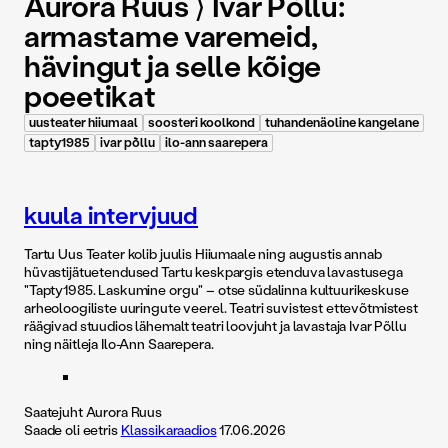
Aurora Ruus ⟩ Ivar Põllu:
armastame varemeid,
hävingut ja selle kõige
poeetikat
uusteater hiiumaal
soosteri koolkond
tuhandenäoline kangelane
tapty1985
ivar põllu
ilo-ann saarepera
kuula intervjuud
Tartu Uus Teater kolib juulis Hiiumaale ning augustis annab
hüvastijätuetendused Tartu keskpargis etenduva lavastusega
"Tapty1985. Laskumine orgu" – otse südalinna kultuurikeskuse
arheoloogiliste uuringute veerel. Teatri suvistest ettevõtmistest
räägivad stuudios lähemalt teatri loovjuht ja lavastaja Ivar Põllu
ning näitleja Ilo-Ann Saarepera.
Saatejuht Aurora Ruus
Saade oli eetris
Klassikaraadios
17.06.2026