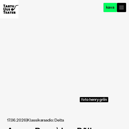
kava
foto henry griin
17.06.2026
|
Klassikaraadio: Delta