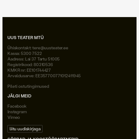
UUS TEATER MTÜ
Ühiskontakt:
tere@uusteater.ee
Kassa: 5300 7522
Aadress: Lai 37 Tartu 51005
Registrikood: 80310536
KMKR nr: EE101744427
Arveldusarve: EE357700771012411945
Pileti ostutingimused
JÄLGI MEID
Facebook
Instagram
Vimeo
liitu uudiskirjaga