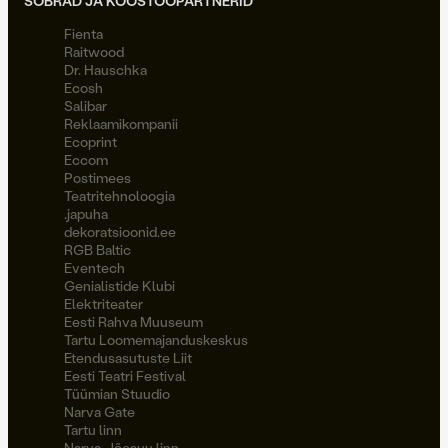
SÕBRAD JA KOOSTÖÖPARTNERID
Fienta
Raitwood
Dr. Hauschka
Ecosh
Salibar
Reklaamikompanii
Ecoprint
Eccom
Postimees
Teatritehnoloogia
.japuha
dekoratsioonid.ee
RGB Baltic
Eventech
Genialistide Klubi
Elektriteater
Eesti Rahva Muuseum
Tartu Loomemajanduskeskus
Etendusasutuste Liit
Eesti Teatri Festival
Tüümian Stuudio
Narva Gate
Tartu linn
Narva-Jõesuu linn