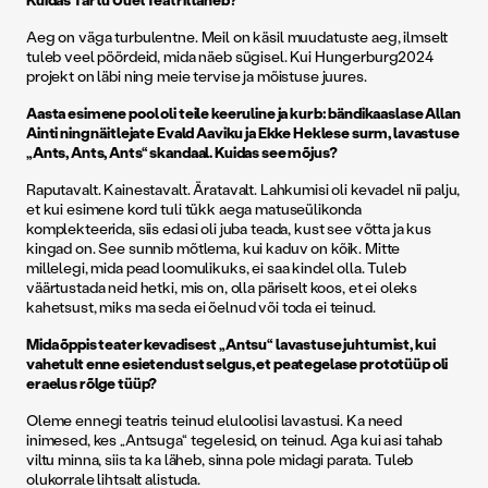
Aeg on väga turbulentne. Meil on käsil muudatuste aeg, ilmselt
tuleb veel pöördeid, mida näeb sügisel. Kui Hungerburg2024
projekt on läbi ning meie tervise ja mõistuse juures.
Aasta esimene pool oli teile keeruline ja kurb: bändikaaslase Allan
Ainti ning näitlejate Evald Aaviku ja Ekke Heklese surm, lavastuse
„Ants, Ants, Ants“ skandaal. Kuidas see mõjus?
Raputavalt. Kainestavalt. Äratavalt. Lahkumisi oli kevadel nii palju,
et kui esimene kord tuli tükk aega matuseülikonda
komplekteerida, siis edasi oli juba teada, kust see võtta ja kus
kingad on. See sunnib mõtlema, kui kaduv on kõik. Mitte
millelegi, mida pead loomulikuks, ei saa kindel olla. Tuleb
väärtustada neid hetki, mis on, olla päriselt koos, et ei oleks
kahetsust, miks ma seda ei öelnud või toda ei teinud.
Mida õppis teater kevadisest „Antsu“ lavastuse juhtumist, kui
vahetult enne esietendust selgus, et peategelase prototüüp oli
eraelus rõlge tüüp?
Oleme ennegi teatris teinud eluloolisi lavastusi. Ka need
inimesed, kes „Antsuga“ tegelesid, on teinud. Aga kui asi tahab
viltu minna, siis ta ka läheb, sinna pole midagi parata. Tuleb
olukorrale lihtsalt alistuda.