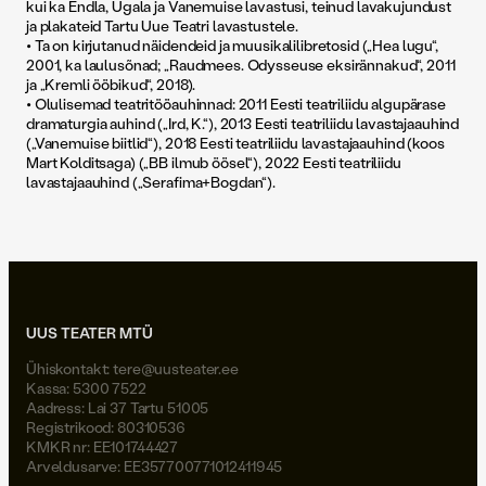
kui ka Endla, Ugala ja Vanemuise lavastusi, teinud lavakujundust
ja plakateid Tartu Uue Teatri lavastustele.
• Ta on kirjutanud näidendeid ja muusikalilibretosid („Hea lugu“,
2001, ka laulusõnad; „Raudmees. Odysseuse eksirännakud“, 2011
ja „Kremli ööbikud“, 2018).
• Olulisemad teatritööauhinnad: 2011 Eesti teatriliidu algupärase
dramaturgia auhind („Ird, K.“), 2013 Eesti teatriliidu lavastajaauhind
(„Vanemuise biitlid“), 2018 Eesti teatriliidu lavastajaauhind (koos
Mart Kolditsaga) („BB ilmub öösel“), 2022 Eesti teatriliidu
lavastajaauhind („Serafima+Bogdan“).
UUS TEATER MTÜ
Ühiskontakt:
tere@uusteater.ee
Kassa: 5300 7522
Aadress: Lai 37 Tartu 51005
Registrikood: 80310536
KMKR nr: EE101744427
Arveldusarve: EE357700771012411945