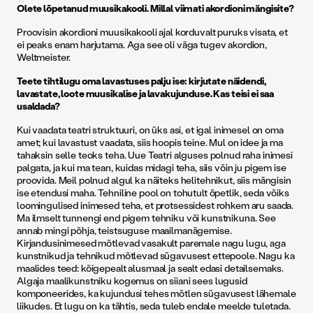
Olete lõpetanud muusikakooli. Millal viimati akordioni mängisite?
Proovisin akordioni muusikakooli ajal korduvalt puruks visata, et
ei peaks enam harjutama. Aga see oli väga tugev akordion,
Weltmeister.
Teete tihtilugu oma lavastuses palju ise: kirjutate näidendi,
lavastate, loote muusikalise ja lavakujunduse. Kas teisi ei saa
usaldada?
Kui vaadata teatri struktuuri, on üks asi, et igal inimesel on oma
amet; kui lavastust vaadata, siis hoopis teine. Mul on idee ja ma
tahaksin selle teoks teha. Uue Teatri alguses polnud raha inimesi
palgata, ja kui ma tean, kuidas midagi teha, siis võin ju pigem ise
proovida. Meil polnud algul ka näiteks helitehnikut, siis mängisin
ise etendusi maha. Tehniline pool on tohutult õpetlik, seda võiks
loomingulised inimesed teha, et protsessidest rohkem aru saada.
Ma ilmselt tunnengi end pigem tehniku või kunstnikuna. See
annab mingi põhja, teistsuguse maailmanägemise.
Kirjandusinimesed mõtlevad vasakult paremale nagu lugu, aga
kunstnikud ja tehnikud mõtlevad sügavusest ettepoole. Nagu ka
maalides teed: kõigepealt alusmaal ja sealt edasi detailsemaks.
Algaja maalikunstniku kogemus on siiani sees lugusid
komponeerides, ka kujundusi tehes mõtlen sügavusest lähemale
liikudes. Et lugu on ka tähtis, seda tuleb endale meelde tuletada.