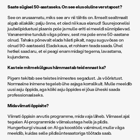
Saate sügisel 50-aastaseks. On see elus oluline verstapost?
See on arusaamatu, miks see arv nii tähtis on. Ilmselt sealtmaalt
algab allakäik: palju õnne, et oled nii kaua elanud! Suurejoonelisi
juubelipidustusi plaanis pole ja mulle eriti ei meeldi sünnipäevad.
Vananemine tundub väga põnev, sest ma pole enne 50-aastane
olnud. Tahaks põnevalt elada hästi pikalt, nagu suguvõsas on
olnud 90-aastaseid. Elada kaua, et rohkem teada saada. Ühel
hetkel saad aru, et ei peagi enam midagi tegema, lavastama,
kujundama.
Kas teie mitmekülgsus hämmastab teid ennast ka?
Pigem tekitab see teistes inimestes segadust. Ja võõristust.
Normaalne inimene tegeleb ühe asjaga korralikult. Mulle meeldib
uusi asju õppida, aga kõiki asju õppides ei jõua üheski saada
professionaalseks.
Mida viimati õppisite?
Viimati õppisin arvutis programme, mida vaja läheb. Viimasel ajal
tegelen AI-programmide võimalustega helis ja pildis.
Hungerburgi visuaal on AI-ga koostöös valminud, mulle väga
meeldib, kuidas selle pildisüntesaatoriga töötada saab.