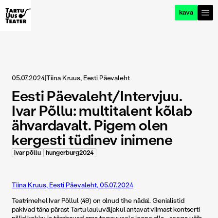
kava
05.07.2024
|
Tiina Kruus, Eesti Päevaleht
Eesti Päevaleht/Intervjuu.
Ivar Põllu: multitalent kõlab
ähvardavalt. Pigem olen
kergesti tüdinev inimene
ivar põllu
hungerburg2024
Tiina Kruus, Eesti Päevaleht, 05.07.2024
Teatrimehel Ivar Põllul (49) on olnud tihe nädal. Genialistid
pakivad täna pärast Tartu lauluväljakul antavat viimast kontserti
pillid kokku ja tõmbavad oma tegevusele joone alla - seega võib