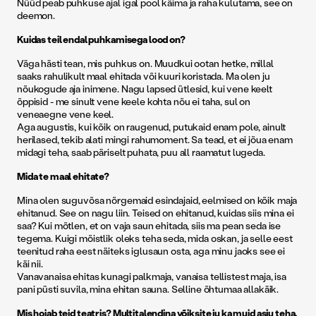
Nüüd peab puhkuse ajal igal pool käima ja raha kulutama, see on
deemon.
Kuidas teil endal puhkamisega lood on?
Väga hästi tean, mis puhkus on. Muudkui ootan hetke, millal
saaks rahulikult maal ehitada või kuuri koristada. Ma olen ju
nõukogude aja inimene. Nagu lapsed ütlesid, kui vene keelt
õppisid - me sinult vene keele kohta nõu ei taha, sul on
veneaegne vene keel.
Aga augustis, kui kõik on raugenud, putukaid enam pole, ainult
herilased, tekib alati mingi rahumoment. Sa tead, et ei jõua enam
midagi teha, saab päriselt puhata, puu all raamatut lugeda.
Mida te maal ehitate?
Mina olen suguvõsa nõrgemaid esindajaid, eelmised on kõik maja
ehitanud. See on nagu liin. Teised on ehitanud, kuidas siis mina ei
saa? Kui mõtlen, et on vaja saun ehitada, siis ma pean seda ise
tegema. Kuigi mõistlik oleks teha seda, mida oskan, ja selle eest
teenitud raha eest näiteks iglusaun osta, aga minu jaoks see ei
käi nii.
Vanavanaisa ehitas kunagi palkmaja, vanaisa tellistest maja, isa
pani püsti suvila, mina ehitan sauna. Selline õhtumaa allakäik.
Mis hoiab teid teatris? Multitalendina võiksite ju ka muid asju teha.