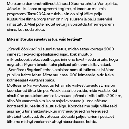
Me oleme demonstratiivselt lähedal Soome lahele, Vene piirile,
Jõhvile - kui oma programmi tegime, ei teadnud me, mis
programmi Tartu2024-st tuleb - siin on niigi kõike palju.
Kultuuripealinna programm on niigi suurem ja palju paremini
rahastatud. Meil pole mõtet sellega võistelda, läheme parem
sinna, kus seda ei ole.
Miks mitte üks suvelavastus, vaid festival?
„Kremli ööbikud“ oli suur lavastus, mida vaatas korraga 2000
inimest. Tekivad spetsiifilised asjad, kõik muutub
mikroskoopiliseks, sealhulgas inimene laval - seda ei taha kogu
aeg teha. Pigem tahaks teha pisikesi põnevamaid lavastusi.
„Serafima+Bogdani“ tehes otsisime samuti intiimsust ja lõime
publiku kahte lehte. Mitte suur saal 600 inimesele, vaid kaks
kolmesajast vaatamispaika.
Mõtlesime Narva-Jõesuus teha mitu väikest lavastust, mis on
koondunud ühte kimpu. Publik saab ise valida, mida vaatab. Kui
ainult ühe poolteisetunnise lavastuse pärast ei viitsi sõita 200 km,
siis võib vaadata kaks-kolm asja: lavastuse juurde näituse,
kontserdi, kureeritud jalutuskäigu. Koondasime palju väikeseid
asju nagu turismiklaster, kus mitmesugused nn teenused
üksteist toetavad. Suveteater töötabki paljus turismi pealt, et
läheme midagi vaatama kuhugi absurdsesse kohta.