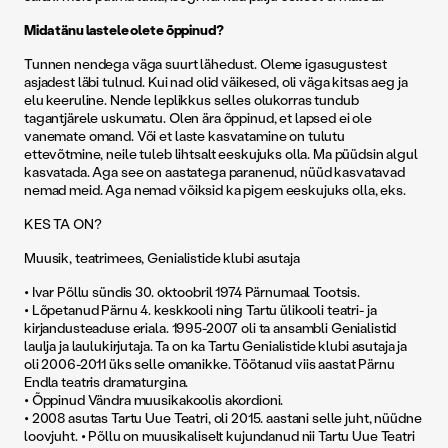
Mida tänu lastele olete õppinud?
Tunnen nendega väga suurt lähedust. Oleme igasugustest
asjadest läbi tulnud. Kui nad olid väikesed, oli väga kitsas aeg ja
elu keeruline. Nende leplikkus selles olukorras tundub
tagantjärele uskumatu. Olen ära õppinud, et lapsed ei ole
vanemate omand. Või et laste kasvatamine on tulutu
ettevõtmine, neile tuleb lihtsalt eeskujuks olla. Ma püüdsin algul
kasvatada. Aga see on aastatega paranenud, nüüd kasvatavad
nemad meid. Aga nemad võiksid ka pigem eeskujuks olla, eks.
KES TA ON?
Muusik, teatrimees, Genialistide klubi asutaja
• Ivar Põllu sündis 30. oktoobril 1974 Pärnumaal Tootsis.
• Lõpetanud Pärnu 4. keskkooli ning Tartu ülikooli teatri- ja
kirjandusteaduse eriala. 1995-2007 oli ta ansambli Genialistid
laulja ja laulukirjutaja. Ta on ka Tartu Genialistide klubi asutaja ja
oli 2006-2011 üks selle omanikke. Töötanud viis aastat Pärnu
Endla teatris dramaturgina.
• Õppinud Vändra muusikakoolis akordioni.
• 2008 asutas Tartu Uue Teatri, oli 2015. aastani selle juht, nüüdne
loovjuht. • Põllu on muusikaliselt kujundanud nii Tartu Uue Teatri