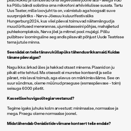
ka Põllu bändi solistina oma mikrofoni arhiiviriiulisse susata. Tartu
Uus Teater, mille loovjuht ta on, valmistub aga hoogsalt suve
suurprojektiks - Narva-Jõesuu kuluurifestivaliks
Hungerburg2024, kus viiel päeval toimuvad näitemängud ja
muud üritused mererannas, ujumisbasseini põhjas, mahajäetud
puhkekompleksis, Narva jõel ja mitmel pool mujalgi. Põllu
pulbitsev loominguline aeg andis piisavalt põhjust Uude Teatrisse
tema jutule minna.
See nädal on teile tänavu küllap üks tähendusrikkamaid. Kuidas
tänane päev algas?
Nagu ikka: ärkad üles ja hakkad otsast minema. Plaanid on ju
pikalt ette tehtud. Ma otseselt ei muretse kontserdi ja selle
pärast, mis laval toimub, aga elevus on märkimisväärne. See on
suur sündmus, oleme müünud praeguse (esmaspäevase - toim)
seisuga 6000 piletit.
Kas sellise huviga olitegi arvestanud?
Tegime igaks juhuks kolm arvestust: minimaalse, normaalse ja
mega. Praegu oleme normaalse joonel.
Mida tähendab Genialistide viimane kontsert teile endale?