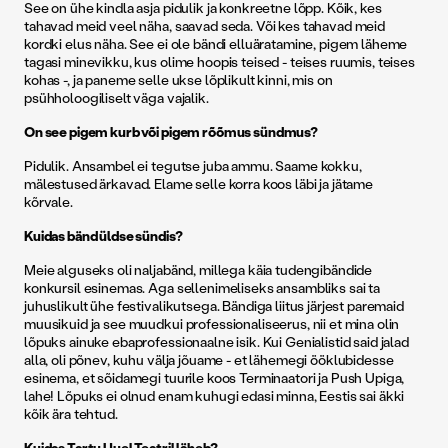
See on ühe kindla asja pidulik ja konkreetne lõpp. Kõik, kes
tahavad meid veel näha, saavad seda. Või kes tahavad meid
kordki elus näha. See ei ole bändi elluäratamine, pigem läheme
tagasi minevikku, kus olime hoopis teised - teises ruumis, teises
kohas -, ja paneme selle ukse lõplikult kinni, mis on
psühholoogiliselt väga vajalik.
On see pigem kurb või pigem rõõmus sündmus?
Pidulik. Ansambel ei tegutse juba ammu. Saame kokku,
mälestused ärkavad. Elame selle korra koos läbi ja jätame
kõrvale.
Kuidas bänd üldse sündis?
Meie alguseks oli naljabänd, millega käia tudengibändide
konkursil esinemas. Aga sellenimeliseks ansambliks sai ta
juhuslikult ühe festivalikutsega. Bändiga liitus järjest paremaid
muusikuid ja see muudkui professionaliseerus, nii et mina olin
lõpuks ainuke ebaprofessionaalne isik. Kui Genialistid said jalad
alla, oli põnev, kuhu välja jõuame - et lähemegi ööklubidesse
esinema, et sõidamegi tuurile koos Terminaatori ja Push Upiga,
lahe! Lõpuks ei olnud enam kuhugi edasi minna, Eestis sai äkki
kõik ära tehtud.
Kuidas Tartu Uuel Teatril läheb?