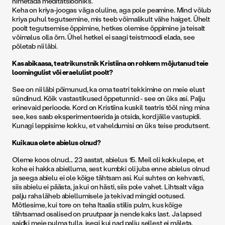
nimetada meditatsiooniks.
Keha on kriya-joogas väga oluline, aga pole peamine. Mind võlub
kriya puhul tegutsemine, mis teeb võimalikult vähe haiget. Ühelt
poolt tegutsemise õppimine, hetkes olemise õppimine ja teisalt
võimalus olla õrn. Ühel hetkel ei saagi teistmoodi elada, see
põletab nii läbi.
Kas abikaasa, teatrikunstnik Kristiina on rohkem mõjutanud teie
loomingulist või eraelulist poolt?
See on nii läbi põimunud, ka oma teatri tekkimine on meie elust
sündinud. Kõik vastastikused õppetunnid - see on üks asi. Palju
erinevaid perioode. Kord on Kristiina kuskil teatris tööl ning mina
see, kes saab eksperimenteerida ja otsida, kord jälle vastupidi.
Kunagi leppisime kokku, et vaheldumisi on üks teise produtsent.
Kui kaua olete abielus olnud?
Oleme koos olnud... 23 aastat, abielus 15. Meil oli kokkulepe, et
kohe ei hakka abielluma, sest kumbki oli juba enne abielus olnud
ja seega abielu ei ole kõige tähtsam asi. Kui suhtes on kehvasti,
siis abielu ei päästa, ja kui on hästi, siis pole vahet. Lihtsalt väga
palju raha läheb abiellumisele ja tekivad mingid ootused.
Mõtlesime, kui tore on teha Itaalia stiilis pulm, kus kõige
tähtsamad osalised on pruutpaar ja nende kaks last. Ja lapsed
saidki meie pulma tulla, isegi kui nad palju sellest ei mäleta.