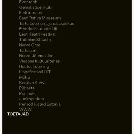
Eventech
Genialistide Klubi
Elektriteater
Eesti Rahva Muuseum
Tartu Loomemajanduskeskus
Etendusasutuste Liit
Eesti Teatri Festival
Tüümian Stuudio
Narva Gate
Tartu linn
Narva-Jõesuu linn
Viscosa kultuuritehas
Hostel Looming
Linnafestival UIT
Möku
Karlova Kohv
Pühaste
Peninuki
Junimperium
Pernod Ricard Estonia
WWW
TOETAJAD