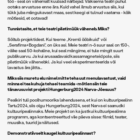
töö - seal on vähemalt kuulsad näitlejad. Väiksema teatri puhul
ootaks arvustuse enne ära. Kuid vahel ilmub arvustus siis, kui
tükk juba mängukavast maas, sest keegi ei tulnud vaatama - kõik
mõtlesid, et ootavad!
Tunnistasite, et teie teatri piletimüük väheneb. Miks?
Sõltub projektidest. Kui teeme „Kremli ööbikuid“ või
„Serafima+Bogdani“, on üks asi. Meie teatri n-ö suur saal on 150-,
väike saal 50-kohaline, kui seal mängime, ei tule mingit suurt
publikuarvu. Ja kui arusaadavaid kassamagneteid pole, siis
piletimüük vähenebki. Ja kui veel eksperimenteerida või
lavastus ära jätta...
Miks siis muretu elu nimel mitte teha uut menulavastust, vaid
minna ei tea kuhu ja teha ei tea mida - mõtlen siin teie
tänavusuvist projekti Hungerburg2024 Narva-Jõesuus?
Pealkiri tuli poolhumoorika lahendusena, et kui on kultuuripealinn
Tartu2024, siis olgu Hungerburg2024, sest Narva ei saanudki
kultuuripealinnaks. Meie projekt on ka justkui kultuuripealinna
programm, aga kontsentreeritud viie päeva sisse: filmid, teater,
muusika, tuurid ja näitused.
Demonstratiivselt kaugel kultuuripealinnast?