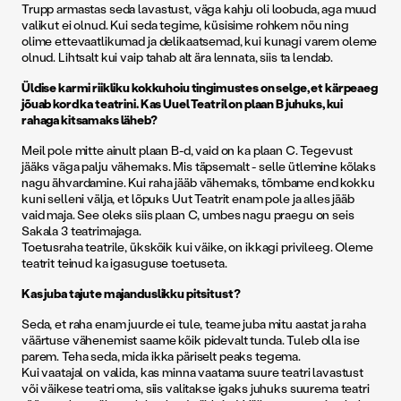
Trupp armastas seda lavastust, väga kahju oli loobuda, aga muud
valikut ei olnud. Kui seda tegime, küsisime rohkem nõu ning
olime ettevaatlikumad ja delikaatsemad, kui kunagi varem oleme
olnud. Lihtsalt kui vaip tahab alt ära lennata, siis ta lendab.
Üldise karmi riikliku kokkuhoiu tingimustes on selge, et kärpeaeg
jõuab kord ka teatrini. Kas Uuel Teatril on plaan B juhuks, kui
rahaga kitsamaks läheb?
Meil pole mitte ainult plaan B-d, vaid on ka plaan C. Tegevust
jääks väga palju vähemaks. Mis täpsemalt - selle ütlemine kõlaks
nagu ähvardamine. Kui raha jääb vähemaks, tõmbame end kokku
kuni selleni välja, et lõpuks Uut Teatrit enam pole ja alles jääb
vaid maja. See oleks siis plaan C, umbes nagu praegu on seis
Sakala 3 teatrimajaga.
Toetusraha teatrile, ükskõik kui väike, on ikkagi privileeg. Oleme
teatrit teinud ka igasuguse toetuseta.
Kas juba tajute majanduslikku pitsitust?
Seda, et raha enam juurde ei tule, teame juba mitu aastat ja raha
väärtuse vähenemist saame kõik pidevalt tunda. Tuleb olla ise
parem. Teha seda, mida ikka päriselt peaks tegema.
Kui vaatajal on valida, kas minna vaatama suure teatri lavastust
või väikese teatri oma, siis valitakse igaks juhuks suurema teatri