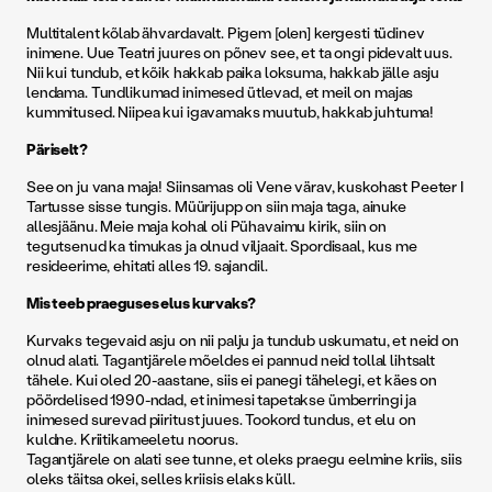
Multitalent kõlab ähvardavalt. Pigem [olen] kergesti tüdinev
inimene. Uue Teatri juures on põnev see, et ta ongi pidevalt uus.
Nii kui tundub, et kõik hakkab paika loksuma, hakkab jälle asju
lendama. Tundlikumad inimesed ütlevad, et meil on majas
kummitused. Niipea kui igavamaks muutub, hakkab juhtuma!
Päriselt?
See on ju vana maja! Siinsamas oli Vene värav, kuskohast Peeter I
Tartusse sisse tungis. Müürijupp on siin maja taga, ainuke
allesjäänu. Meie maja kohal oli Pühavaimu kirik, siin on
tegutsenud ka timukas ja olnud viljaait. Spordisaal, kus me
resideerime, ehitati alles 19. sajandil.
Mis teeb praeguses elus kurvaks?
Kurvaks tegevaid asju on nii palju ja tundub uskumatu, et neid on
olnud alati. Tagantjärele mõeldes ei pannud neid tollal lihtsalt
tähele. Kui oled 20-aastane, siis ei panegi tähelegi, et käes on
pöördelised 1990-ndad, et inimesi tapetakse ümberringi ja
inimesed surevad piiritust juues. Tookord tundus, et elu on
kuldne. Kriitikameeletu noorus.
Tagantjärele on alati see tunne, et oleks praegu eelmine kriis, siis
oleks täitsa okei, selles kriisis elaks küll.