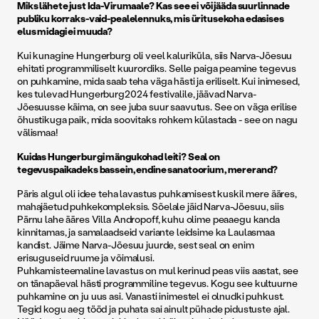
Miks lähete just Ida-Virumaale? Kas see ei või jääda suurlinnade
publiku korraks-vaid-pealelennuks, mis üritusekoha edasises
elus midagi ei muuda?
Kui kunagine Hungerburg oli veel kaluriküla, siis Narva-Jõesuu
ehitati programmiliselt kuurordiks. Selle paiga peamine tegevus
on puhkamine, mida saab teha väga hästi ja eriliselt. Kui inimesed,
kes tulevad Hungerburg2024 festivalile, jäävad Narva-
Jõesuusse käima, on see juba suur saavutus. See on väga erilise
õhustikuga paik, mida soovitaks rohkem külastada - see on nagu
välismaa!
Kuidas Hungerburgi mängukohad leiti? Seal on
tegevuspaikadeks bassein, endine sanatoorium, mererand?
Päris algul oli idee teha lavastus puhkamisest kuskil mere ääres,
mahajäetud puhkekompleksis. Sõelale jäid Narva-Jõesuu, siis
Pärnu lahe ääres Villa Andropoff, kuhu olime peaaegu kanda
kinnitamas, ja samalaadseid variante leidsime ka Laulasmaa
kandist. Jäime Narva-Jõesuu juurde, sest seal on enim
erisuguseid ruume ja võimalusi.
Puhkamisteemaline lavastus on mul kerinud peas viis aastat, see
on tänapäeval hästi programmiline tegevus. Kogu see kultuurne
puhkamine on ju uus asi. Vanasti inimestel ei olnudki puhkust.
Tegid kogu aeg tööd ja puhata sai ainult pühade pidustuste ajal.