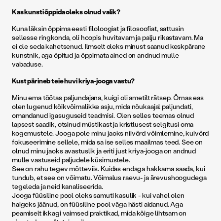
Kas kunsti õppida oleks olnud valik?
Kuna läksin õppima eesti filoloogiat ja filosoofiat, sattusin
sellesse ringkonda, oli hoopis huvitavam ja palju rikastavam. Ma
ei ole seda kahetsenud. Ilmselt oleks minust saanud keskpärane
kunstnik, aga õpitud ja õppimata ained on andnud mulle
vabaduse.
Kust pärineb teie huvi kriya-jooga vastu?
Minu ema töötas paljundajana, kuigi oli ametilt rätsep. Õrnas eas
olen lugenud kõikvõimalikke asju, mida nõukaajal paljundati,
omandanud igasuguseid teadmisi. Olen selles teemas olnud
lapsest saadik, otsinud müstikast ja kristlusest selgitusi oma
kogemustele. Jooga pole minu jaoks niivõrd võimlemine, kuivõrd
fokuseerimine sellele, mida sa ise selles maailmas teed. See on
olnud minu jaoks avastuslik ja eriti just kriya-jooga on andnud
mulle vastuseid paljudele küsimustele.
See on rahu tegev mõtteviis. Kuidas endaga hakkama saada, kui
tundub, et see on võimatu. Võimalus raevu- ja ärevushoogudega
tegeleda ja neid kanaliseerida.
Jooga füüsiline pool oleks samuti kasulik - kui vahel olen
haigeks jäänud, on füüsiline pool väga hästi aidanud. Aga
peamiselt ikkagi vaimsed praktikad, mida kõige lihtsam on