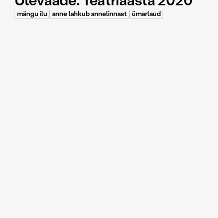
Ülevaade. Teatriaasta 2020
mängu ilu
anne lahkub annelinnast
ümarlaud