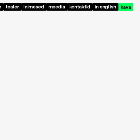
e
teater
inimesed
meedia
kontaktid
in english
kava