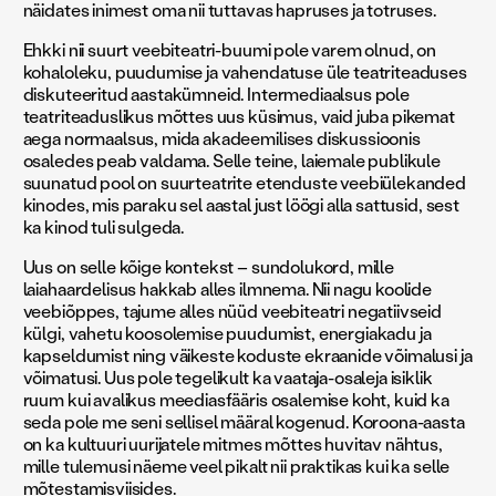
näidates inimest oma nii tuttavas hapruses ja totruses.
Ehkki nii suurt veebiteatri-buumi pole varem olnud, on
kohaloleku, puudumise ja vahendatuse üle teatriteaduses
diskuteeritud aastakümneid. Intermediaalsus pole
teatriteaduslikus mõttes uus küsimus, vaid juba pikemat
aega normaalsus, mida akadeemilises diskussioonis
osaledes peab valdama. Selle teine, laiemale publikule
suunatud pool on suurteatrite etenduste veebiülekanded
kinodes, mis paraku sel aastal just löögi alla sattusid, sest
ka kinod tuli sulgeda.
Uus on selle kõige kontekst – sundolukord, mille
laiahaardelisus hakkab alles ilmnema. Nii nagu koolide
veebiõppes, tajume alles nüüd veebiteatri negatiivseid
külgi, vahetu koosolemise puudumist, energiakadu ja
kapseldumist ning väikeste koduste ekraanide võimalusi ja
võimatusi. Uus pole tegelikult ka vaataja-osaleja isiklik
ruum kui avalikus meediasfääris osalemise koht, kuid ka
seda pole me seni sellisel määral kogenud. Koroona-aasta
on ka kultuuri uurijatele mitmes mõttes huvitav nähtus,
mille tulemusi näeme veel pikalt nii praktikas kui ka selle
mõtestamisviisides.