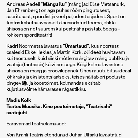
Andreas Aadeli
"Mängu ilu"
(mängijad Elise Metsanurk,
Jan Ehrenberg) on aga puhas rõõm pingutusest,
sooritusest, spordist ja veel paljudest asjadest. Sport on
teatris kahetsusväärselt alaesindatud teema, ehkki
ühisosa on neil suurem kui pealtnäha paistab. Seega –
rohkem sporditeatrit!
Kadri Noormetsa lavastus
"Ümarlaud"
, kus noortest
osalesid Ekke Hekles ja Martin Kork, oli ideelt huvitavam
kui teostuselt, kuid siiski mõtlema ärgitav mäng publiku ja
vaataja (fantaasia) käivitamisega. Kõigi kolme lavastuse
ühisosa on mäng ja proovilepanek. Ühes muutub ilus ideaal
jõhkraks ja eksistentsiaalseks, teises näitab eri pooluste
pingevälju ja koostoimet, kolmandas eksitab
kujutlusvõime hämarasse rägastikku.
Madis Kolk
Teater. Muusika. Kino peatoimetaja, "Teatrivahi"
saatejuht
Säravamad teatrielamused:
Von Krahli Teatris etendunud Juhan Ulfsaki lavastatud