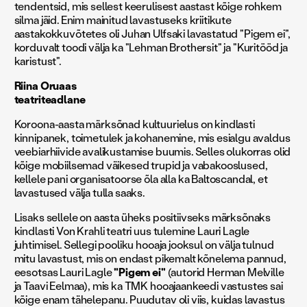
tendentsid, mis sellest keerulisest aastast kõige rohkem
silma jäid. Enim mainitud lavastuseks kriitikute
aastakokkuvõtetes oli Juhan Ulfsaki lavastatud "Pigem ei",
korduvalt toodi välja ka "Lehman Brothersit" ja "Kuritööd ja
karistust".
Riina Oruaas
teatriteadlane
Koroona-aasta märksõnad kultuurielus on kindlasti
kinnipanek, toimetulek ja kohanemine, mis esialgu avaldus
veebiarhiivide avalikustamise buumis. Selles olukorras olid
kõige mobiilsemad väikesed trupid ja vabakooslused,
kellele pani organisatoorse õla alla ka Baltoscandal, et
lavastused välja tulla saaks.
Lisaks sellele on aasta üheks positiivseks märksõnaks
kindlasti Von Krahli teatri uus tulemine Lauri Lagle
juhtimisel. Sellegi pooliku hooaja jooksul on välja tulnud
mitu lavastust, mis on endast pikemalt kõnelema pannud,
eesotsas Lauri Lagle
"Pigem ei"
(autorid Herman Melville
ja Taavi Eelmaa), mis ka TMK hooajaankeedi vastustes sai
kõige enam tähelepanu. Puudutav oli viis, kuidas lavastus