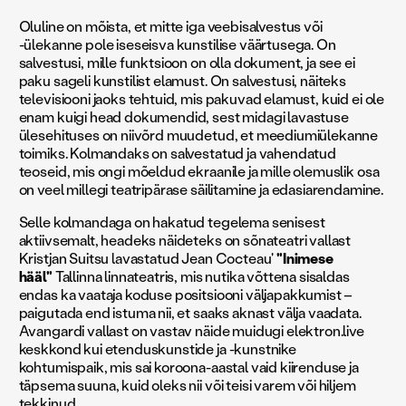
Oluline on mõista, et mitte iga veebisalvestus või
-ülekanne pole iseseisva kunstilise väärtusega. On
salvestusi, mille funktsioon on olla dokument, ja see ei
paku sageli kunstilist elamust. On salvestusi, näiteks
televisiooni jaoks tehtuid, mis pakuvad elamust, kuid ei ole
enam kuigi head dokumendid, sest midagi lavastuse
ülesehituses on niivõrd muudetud, et meediumiülekanne
toimiks. Kolmandaks on salvestatud ja vahendatud
teoseid, mis ongi mõeldud ekraanile ja mille olemuslik osa
on veel millegi teatripärase säilitamine ja edasiarendamine.
Selle kolmandaga on hakatud tegelema senisest
aktiivsemalt, headeks näideteks on sõnateatri vallast
Kristjan Suitsu lavastatud Jean Cocteau'
"Inimese
hääl"
Tallinna linnateatris, mis nutika võttena sisaldas
endas ka vaataja koduse positsiooni väljapakkumist –
paigutada end istuma nii, et saaks aknast välja vaadata.
Avangardi vallast on vastav näide muidugi elektron.live
keskkond kui etenduskunstide ja -kunstnike
kohtumispaik, mis sai koroona-aastal vaid kiirenduse ja
täpsema suuna, kuid oleks nii või teisi varem või hiljem
tekkinud.