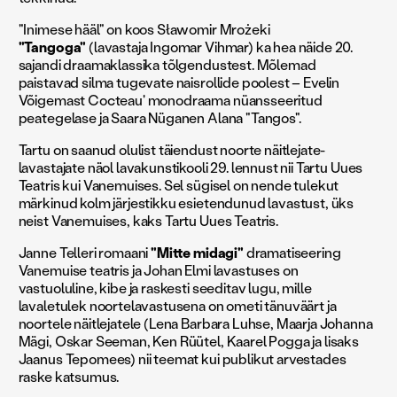
"Inimese hääl" on koos Sławomir Mrożeki
"Tangoga"
(lavastaja Ingomar Vihmar) ka hea näide 20.
sajandi draamaklassika tõlgendustest. Mõlemad
paistavad silma tugevate naisrollide poolest – Evelin
Võigemast Cocteau' monodraama nüansseeritud
peategelase ja Saara Nüganen Alana "Tangos".
Tartu on saanud olulist täiendust noorte näitlejate-
lavastajate näol lavakunstikooli 29. lennust nii Tartu Uues
Teatris kui Vanemuises. Sel sügisel on nende tulekut
märkinud kolm järjestikku esietendunud lavastust, üks
neist Vanemuises, kaks Tartu Uues Teatris.
Janne Telleri romaani
"Mitte midagi"
dramatiseering
Vanemuise teatris ja Johan Elmi lavastuses on
vastuoluline, kibe ja raskesti seeditav lugu, mille
lavaletulek noortelavastusena on ometi tänuväärt ja
noortele näitlejatele (Lena Barbara Luhse, Maarja Johanna
Mägi, Oskar Seeman, Ken Rüütel, Kaarel Pogga ja lisaks
Jaanus Tepomees) nii teemat kui publikut arvestades
raske katsumus.