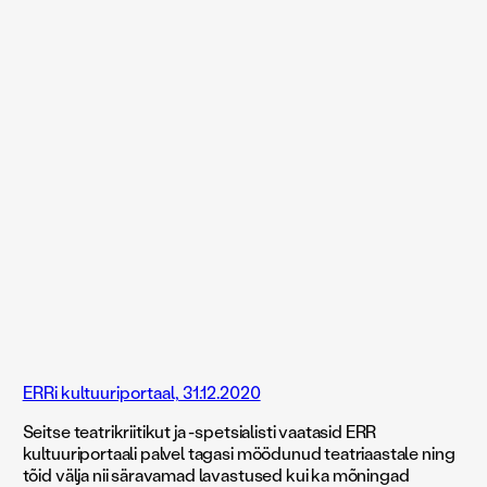
ERRi kultuuriportaal, 31.12.2020
Seitse teatrikriitikut ja -spetsialisti vaatasid ERR
kultuuriportaali palvel tagasi möödunud teatriaastale ning
tõid välja nii säravamad lavastused kui ka mõningad