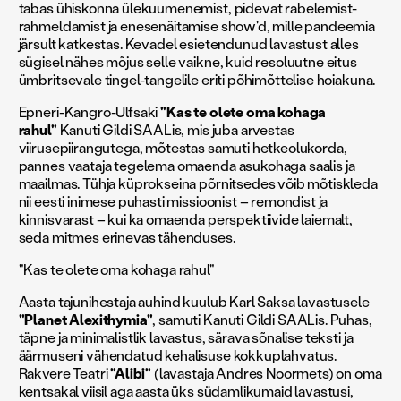
tabas ühiskonna ülekuumenemist, pidevat rabelemist-
rahmeldamist ja enesenäitamise show'd, mille pandeemia
järsult katkestas. Kevadel esietendunud lavastust alles
sügisel nähes mõjus selle vaikne, kuid resoluutne eitus
ümbritsevale tingel-tangelile eriti põhimõttelise hoiakuna.
Epneri-Kangro-Ulfsaki
"Kas te olete oma kohaga
rahul"
Kanuti Gildi SAALis, mis juba arvestas
viirusepiirangutega, mõtestas samuti hetkeolukorda,
pannes vaataja tegelema omaenda asukohaga saalis ja
maailmas. Tühja küprokseina põrnitsedes võib mõtiskleda
nii eesti inimese puhasti missioonist – remondist ja
kinnisvarast – kui ka omaenda perspektiivide laiemalt,
seda mitmes erinevas tähenduses.
"Kas te olete oma kohaga rahul"
Aasta tajunihestaja auhind kuulub Karl Saksa lavastusele
"Planet Alexithymia"
, samuti Kanuti Gildi SAALis. Puhas,
täpne ja minimalistlik lavastus, särava sõnalise teksti ja
äärmuseni vähendatud kehalisuse kokkuplahvatus.
Rakvere Teatri
"Alibi"
(lavastaja Andres Noormets) on oma
kentsakal viisil aga aasta üks südamlikumaid lavastusi,