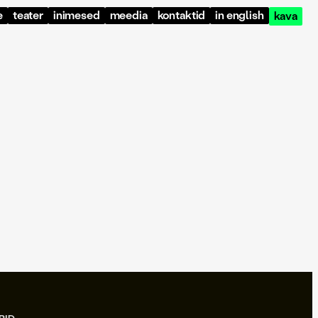
e
teater
inimesed
meedia
kontaktid
in english
kava