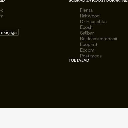
EID
SÕBRAD JA KOOSTÖÖPARTNE
ok
Fienta
am
Raitwood
Dr. Hauschka
Ecosh
diskirjaga
Salibar
Reklaamikompanii
Ecoprint
Eccom
Postimees
TOETAJAD