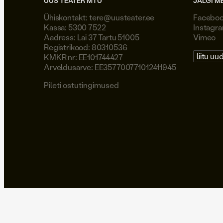
UUS TEATER MTÜ
JÄLGI M
Ühiskontakt:
tere@uusteater.ee
Facebo
Kassa: 5300 7522
Instagr
Aadress: Lai 37 Tartu 51005
Vimeo
Registrikood: 80310536
liitu uu
KMKR nr: EE101744427
Arveldusarve: EE357700771012411945
Pileti ostutingimused