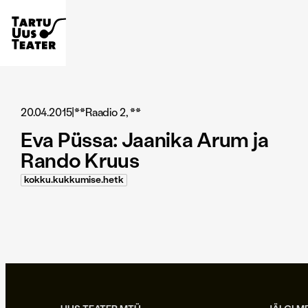
20.04.2015
|
**Raadio 2, **
Eva Püssa: Jaanika Arum ja
Rando Kruus
kokku.kukkumise.hetk