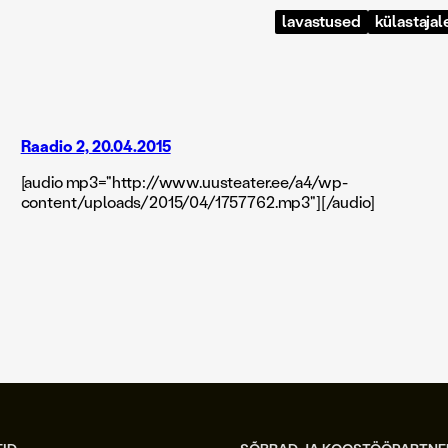
lavastused
külastajal
Raadio 2, 20.04.2015
[audio mp3="http://www.uusteater.ee/a4/wp-
content/uploads/2015/04/1757762.mp3"][/audio]