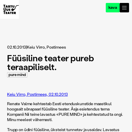
kava
02.10.2013
|
Keiu Virro, Postimees
Füüsiline teater pureb
teraapiliselt.
pure mind
Keiu Virro, Postimees, 02.10.2013
Renate Valme kehtestab Eesti etenduskunstide maastikul
hoogsalt sõnapaari füüsiline teater. Äsja esietendus tema
Kompanii Nii teine lavastus «PURE MIND» ja kehtestatud ta ongi.
Minu meelest vähemasti.
Trupp on üdini füüsiline, üksteist tunnetav ja usaldav. Lavastus