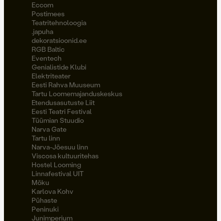
Eccom
Postimees
Teatritehnoloogia
.japuha
dekoratsioonid.ee
RGB Baltic
Eventech
Genialistide Klubi
Elektriteater
Eesti Rahva Muuseum
Tartu Loomemajanduskeskus
Etendusasutuste Liit
Eesti Teatri Festival
Tüümian Stuudio
Narva Gate
Tartu linn
Narva-Jõesuu linn
Viscosa kultuuritehas
Hostel Looming
Linnafestival UIT
Möku
Karlova Kohv
Pühaste
Peninuki
Junimperium