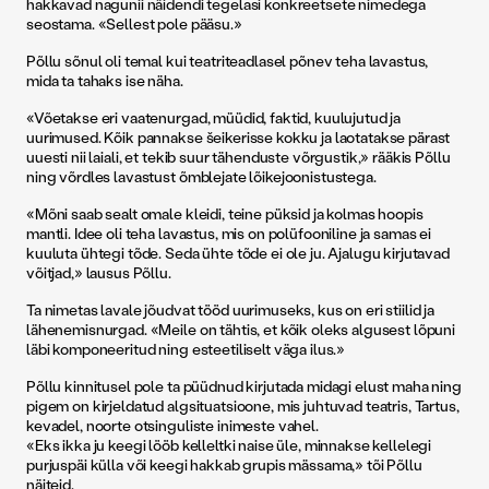
hakkavad nagunii näidendi tegelasi konkreetsete nimedega
seostama. «Sellest pole pääsu.»
Põllu sõnul oli temal kui teatriteadlasel põnev teha lavastus,
mida ta tahaks ise näha.
«Võetakse eri vaatenurgad, müüdid, faktid, kuulujutud ja
uurimused. Kõik pannakse šeikerisse kokku ja laotatakse pärast
uuesti nii laiali, et tekib suur tähenduste võrgustik,» rääkis Põllu
ning võrdles lavastust õmblejate lõikejoonistustega.
«Mõni saab sealt omale kleidi, teine püksid ja kolmas hoopis
mantli. Idee oli teha lavastus, mis on polüfooniline ja samas ei
kuuluta ühtegi tõde. Seda ühte tõde ei ole ju. Ajalugu kirjutavad
võitjad,» lausus Põllu.
Ta nimetas lavale jõudvat tööd uurimuseks, kus on eri stiilid ja
lähenemisnurgad. «Meile on tähtis, et kõik oleks algusest lõpuni
läbi komponeeritud ning esteetiliselt väga ilus.»
Põllu kinnitusel pole ta püüdnud kirjutada midagi elust maha ning
pigem on kirjeldatud algsituatsioone, mis juhtuvad teatris, Tartus,
kevadel, noorte otsinguliste inimeste vahel.
«Eks ikka ju keegi lööb kelleltki naise üle, minnakse kellelegi
purjuspäi külla või keegi hakkab grupis mässama,» tõi Põllu
näiteid.