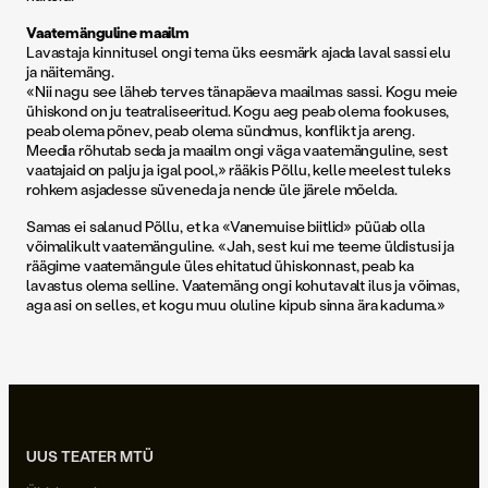
Vaatemänguline maailm
Lavastaja kinnitusel ongi tema üks eesmärk ajada laval sassi elu
ja näitemäng.
«Nii nagu see läheb terves tänapäeva maailmas sassi. Kogu meie
ühiskond on ju teatraliseeritud. Kogu aeg peab olema fookuses,
peab olema põnev, peab olema sündmus, konflikt ja areng.
Meedia rõhutab seda ja maailm ongi väga vaatemänguline, sest
vaatajaid on palju ja igal pool,» rääkis Põllu, kelle meelest tuleks
rohkem asjadesse süveneda ja nende üle järele mõelda.
Samas ei salanud Põllu, et ka «Vanemuise biitlid» püüab olla
võimalikult vaatemänguline. «Jah, sest kui me teeme üldistusi ja
räägime vaatemängule üles ehitatud ühiskonnast, peab ka
lavastus olema selline. Vaatemäng ongi kohutavalt ilus ja võimas,
aga asi on selles, et kogu muu oluline kipub sinna ära kaduma.»
UUS TEATER MTÜ