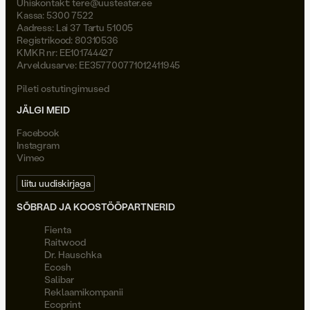
Ühiskontakt:
tere@uusteater.ee
Kassa: 5300 7522
Aadress: Lai 37 Tartu 51005
Registrikood: 80310536
KMKR nr: EE101744427
Arveldusarve: EE357700771012411945
Pileti ostutingimused
JÄLGI MEID
Facebook
Instagram
Vimeo
liitu uudiskirjaga
SÕBRAD JA KOOSTÖÖPARTNERID
Fienta
Raitwood
Dr. Hauschka
Ecosh
Salibar
Reklaamikompanii
Ecoprint