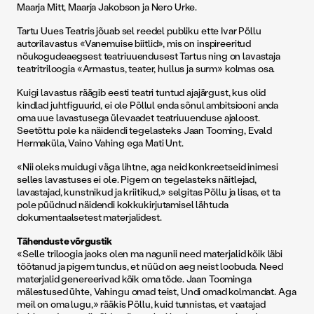
Maarja Mitt, Maarja Jakobson ja Nero Urke.
Tartu Uues Teatris jõuab sel reedel publiku ette Ivar Põllu
autorilavastus «Vanemuise biitlid», mis on inspireeritud
nõukogudeaegsest teatriuuendusest Tartus ning on lavastaja
teatritriloogia «Armastus, teater, hullus ja surm» kolmas osa.
Kuigi lavastus räägib eesti teatri tuntud ajajärgust, kus olid
kindlad juhtfiguurid, ei ole Põllul enda sõnul ambitsiooni anda
oma uue lavastusega ülevaadet teatriuuenduse ajaloost.
Seetõttu pole ka näidendi tegelasteks Jaan Tooming, Evald
Hermaküla, Vaino Vahing ega Mati Unt.
«Nii oleks muidugi väga lihtne, aga neid konkreetseid inimesi
selles lavastuses ei ole. Pigem on tegelasteks näitlejad,
lavastajad, kunstnikud ja kriitikud,» selgitas Põllu ja lisas, et ta
pole püüdnud näidendi kokkukirjutamisel lähtuda
dokumentaalsetest materjalidest.
Tähenduste võrgustik
«Selle triloogia jaoks olen ma nagunii need materjalid kõik läbi
töötanud ja pigem tundus, et nüüd on aeg neist loobuda. Need
materjalid genereerivad kõik oma tõde. Jaan Toominga
mälestused ühte, Vahingu omad teist, Undi omad kolmandat. Aga
meil on oma lugu,» rääkis Põllu, kuid tunnistas, et vaatajad