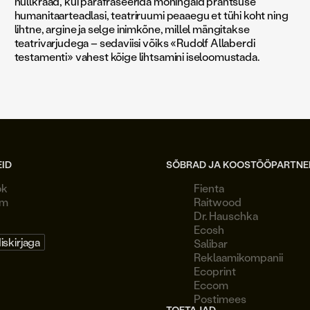
nullkraad, kui parafraseerida mõningaid prantsuse
humanitaarteadlasi, teatriruumi peaaegu et tühi koht ning
lihtne, argine ja selge inimkõne, millel mängitakse
teatrivarjudega – sedaviisi võiks «Rudolf Allaberdi
testamenti» vahest kõige lihtsamini iseloomustada.
EID
SÕBRAD JA KOOSTÖÖPARTNE
ok
Fienta
am
Raitwood
Dr. Hauschka
Ecosh
diskirjaga
Salibar
Reklaamikompanii
Ecoprint
Eccom
Postimees