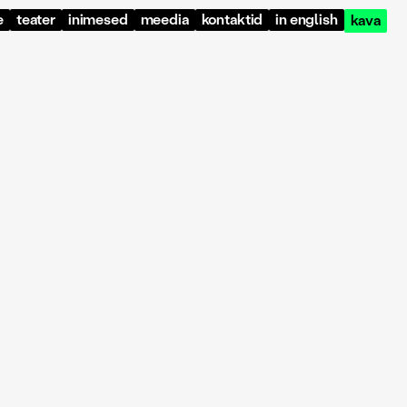
e
teater
inimesed
meedia
kontaktid
in english
kava