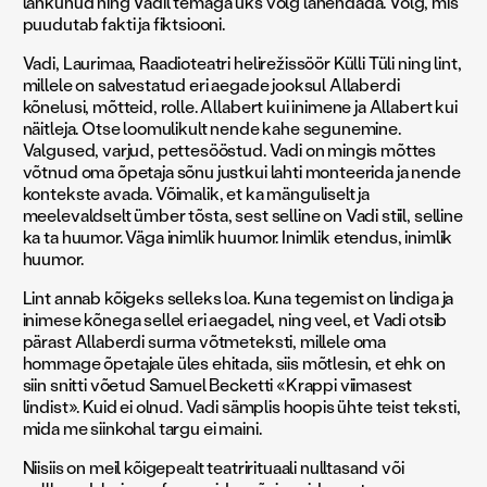
lahkunud ning Vadil temaga üks võlg lahendada. Võlg, mis
puudutab fakti ja fiktsiooni.
Vadi, Laurimaa, Raadioteatri helirežissöör Külli Tüli ning lint,
millele on salvestatud eri aegade jooksul Allaberdi
kõnelusi, mõtteid, rolle. Allabert kui inimene ja Allabert kui
näitleja. Otse loomulikult nende kahe segunemine.
Valgused, varjud, pettesööstud. Vadi on mingis mõttes
võtnud oma õpetaja sõnu justkui lahti monteerida ja nende
kontekste avada. Võimalik, et ka mänguliselt ja
meelevaldselt ümber tõsta, sest selline on Vadi stiil, selline
ka ta huumor. Väga inimlik huumor. Inimlik etendus, inimlik
huumor.
Lint annab kõigeks selleks loa. Kuna tegemist on lindiga ja
inimese kõnega sellel eri aegadel, ning veel, et Vadi otsib
pärast Allaberdi surma võtmeteksti, millele oma
hommage õpetajale üles ehitada, siis mõtlesin, et ehk on
siin snitti võetud Samuel Becketti «Krappi viimasest
lindist». Kuid ei olnud. Vadi sämplis hoopis ühte teist teksti,
mida me siinkohal targu ei maini.
Niisiis on meil kõigepealt teatrirituaali nulltasand või