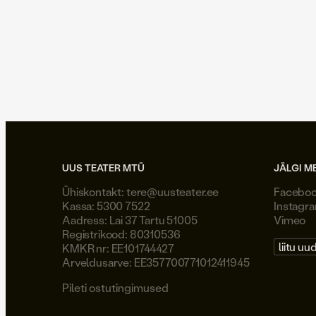
UUS TEATER MTÜ
JÄLGI M
Ühiskontakt:
tere@uusteater.ee
Facebo
Kassa: 5300 7522
Instagr
Aadress: Lai 37 Tartu 51005
Vimeo
Registrikood: 80310536
liitu uu
KMKR nr: EE101744427
Arveldusarve: EE357700771012411945
Pileti ostutingimused