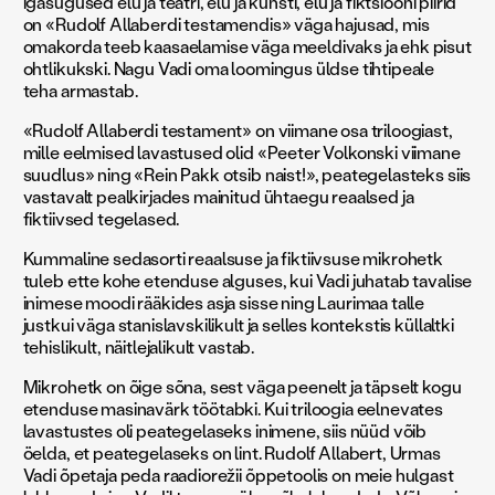
igasugused elu ja teatri, elu ja kunsti, elu ja fiktsiooni piirid
on «Rudolf Allaberdi testamendis» väga hajusad, mis
omakorda teeb kaasaelamise väga meeldivaks ja ehk pisut
ohtlikukski. Nagu Vadi oma loomingus üldse tihtipeale
teha armastab.
«Rudolf Allaberdi testament» on viimane osa triloogiast,
mille eelmised lavastused olid «Peeter Volkonski viimane
suudlus» ning «Rein Pakk otsib naist!», peategelasteks siis
vastavalt pealkirjades mainitud ühtaegu reaalsed ja
fiktiivsed tegelased.
Kummaline sedasorti reaalsuse ja fiktiivsuse mikrohetk
tuleb ette kohe etenduse alguses, kui Vadi juhatab tavalise
inimese moodi rääkides asja sisse ning Laurimaa talle
justkui väga stanislavskilikult ja selles kontekstis küllaltki
tehislikult, näitlejalikult vastab.
Mikrohetk on õige sõna, sest väga peenelt ja täpselt kogu
etenduse masinavärk töötabki. Kui triloogia eelnevates
lavastustes oli peategelaseks inimene, siis nüüd võib
öelda, et peategelaseks on lint. Rudolf Allabert, Urmas
Vadi õpetaja peda raadiorežii õppetoolis on meie hulgast