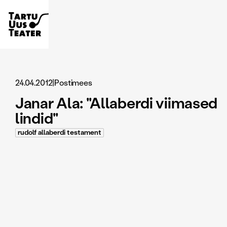
24.04.2012
|
Postimees
Janar Ala: "Allaberdi viimased
lindid"
rudolf allaberdi testament