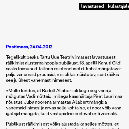
lavastused
külastajal
Postimees, 24.04.2012
Tegelikult peaks Tartu Uue Teatri viimasest lavastusest
rääkimist alustama hoopis publikust. 18. aprillil Kanuti Gildi
saalis toimunud Tallinna esietendusel oli kohal märgatavalt
palju vanemaid prouasid, mis oli ka mõistetav, sest rääkis
see ju ühest vanemast inimesest.
«Mulle tundus, et Rudolf Allabert oli kogu aeg vana,»
mõlgutas Vadi mõtteid, millega kaasnäitleja Piret Laurimaa
nõustus. Juba noorena armastas Allabert mängida
vanemaid inimesi ja arvas selle kohta ise, et noor võib vana
igal ajal mängida, kuid vastupidine ei olevat eriti võimalik.
Publikust rääkimisest võiks alustada ka selles mõttes, et