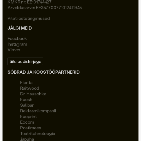
KMKR nr: EE101744427
Arveldusarve: EE357700771012411945
Pileti ostutingimused
JÄLGI MEID
Facebook
Instagram
Vimeo
liitu uudiskirjaga
SÕBRAD JA KOOSTÖÖPARTNERID
Fienta
Raitwood
Dr. Hauschka
Ecosh
Salibar
Reklaamikompanii
Ecoprint
Eccom
Postimees
Teatritehnoloogia
.japuha