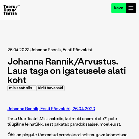
kava
26.04.2023
|
Johanna Rannik, Eesti Päevaleht
Johanna Rannik/Arvustus.
Laua taga on igatsusele alati
koht
mis saab siis...
kirill havanski
Johanna Rannik, Eesti Päevaleht, 26.04.2023
Tartu Uue Teatri „Mis saab siis, kui meid enam ei ole?“ pole
tüüpiline leinatükk, sest pakatab paradoksaalsel moel elust.
Õhk on pingule tõmmatud paradoksaalselt mugava kohmetuse