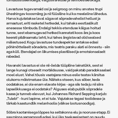
Lavastuse tugevamaid osi ja selgroog on minu arvates trupi
üheshingav koosmäng ja nii füüsiline kui ka meeleline lähedus.
Harva kujutatakse laval sügavat sõpradevahelist hellust ja
armastust, eriti rasketel hetkedel, kui tahaks eestlaslikult
enesesse tõmbuda. Endalgi tekkis etenduse käigus hoitud
tunne, sest ebamugavad hetked kannatati koos ära ja koos
keerati pildiraamatu lehti, kui tahes ängistavad olid sealsed
mälestused. Kogu lavastuse tundespekter antakse edasi
põhimõtteliselt sõnadeta, mis teatris paraku alati ei õnnestu - siin
aga küll. Etendajad on liikumises plastilised ja emotsionaalselt
rabedad.
Havanski lavastus ei ole nii-öelda tüüpiline leinatükk, sest ei
lange kunagi otseselt morbiidsusse, vaid pakatab paradoksaalsel
moel elust. Vahel tõusis vaatajana minus esile teatav kärsitus
olukorra mõistmatuse üle. Näiteks stseen, kus sõber, keda
oodatakse, ei ole enam elavate kirjas - aga siis teda ju nii siira
lapselikkusega ei oodataks? Alguses elab publik sõpradele
kaasa ja tunneb elevust, kui Johannes Richard Sepping karjub:
„Tuleb!“ - kuni lepime, et ei tule. Vajutakse tagasi toolidesse ja
tärkab kaastundlik melanhoolia (väikse lootusnoodiga).
Sõbra kaotamisega lõppes ka seltskonna elu ja nooruse etapp. Ei
saa minna samamoodi edasi, kui üks teekaaslastest on puudu,