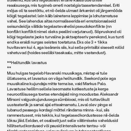
reaalsusega, mis tugineb ometi nostalgia taasetendamisel. Eriti
mõjus oli ta seetõttu, et nii-öelda ulmast ärkamist oli järgemööda
kõigil tegelastel: lein käib lainetena leppimise ja lohutamatuse
vahel. See lahendus aitas normaliseerida eri emotsionaalseid
seisundeid ja vältida tegelastevahelisi pseudokonflikte (nn
konflikt konflikti nimel oleks pealiini varjutanud). Sõpruskond oli
kõigi tegelaste jaoks turvaline ja aktsepteeriv perekond, kus tunti
end ka eraldi nurgas seistes toetatuna. Eks ole 3 + 1 ikka
huvitavam kui 4, aga iseäranis siis, kui selle printsiibi siseselt rollid
vahetuvad (hoides seeläbi tasakaalu, mitte vastandust).
**Helitundlik lavastus
**
Muu hulgas tegeleb Havanski muusikaga, mistap ei tule
üllatusena, et lavastus on väga helitundlik. Seekord pole aga
muusikaline kujundaja mitte tema ise, vaid Markus Palo.
Lavastuse heliilm sellele iseomaste katkestuste ja kerge
neurootilisusega toetas etendajaid ning moodustas Aleksandr
Mirsoni valguskujundusega sümbioosi, mis oli tuttavlikult
uusteaterlik ja samal ajal etteaimamatu. Laval olev pinge ei
lubanud peaaegu kordagi mõttel rändama minna - kui, siis
rammestusest, mis tekkis, kui tegelased kordustesse nii-öelda
lõksu jäid. Eeldan, et osaliselt just selle vältimiseks vaheldusid
hillitsetud kordused või pausid intensiivsete tantsu- või
tõmblusstseenidega, valgusväreluse ja tehnoesteetikaga.