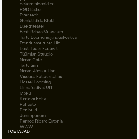
dekoratsioonid.ee
RGB Baltic
Eventech
Genialistide Klubi
Elektriteater
Eesti Rahva Muuseum
Tartu Loomemajanduskeskus
Etendusasutuste Liit
Eesti Teatri Festival
Tüümian Stuudio
Narva Gate
Tartu linn
Narva-Jõesuu linn
Viscosa kultuuritehas
Hostel Looming
Linnafestival UIT
Möku
Karlova Kohv
Pühaste
Peninuki
Junimperium
Pernod Ricard Estonia
WWW
TOETAJAD