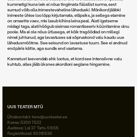
kummatigi kuna lein ei nõua tingimata füüsilist surma, sest
surnud võib olla inimestevaheline läheduski. Mõnikord jääbki
inimeste ühise loo lõpp kirjutamata, ellipsiks, ja sellega elamine
on omaette vaev, mis lasub kihina leina peal. Alati igatseme
midagi taga, alati hõõgub sisimas romantiseeriv küünitamine olnu
poole. Ma ei ole nõus ütlusega, et kõik tragöödiad on millegi
nimel juhtunud, aga lavastuses sai sõpruskond valu kaudu uue
lähedusmõõtme. See seisund on lavastuse tuum. See ei andnud
end päris kätte, aga sundis end vaatama.
Kannatust leevendab ehk lootus, et kord see intensiivne valu
kuhtub, alles jääb üksnes akordioni aeglane hingamine.
UUS TEATER MTÜ
Ühiskontakt:
tere@uusteater.ee
Kassa: 5300 7522
Aadress: Lai 37 Tartu 51005
Registrikood: 80310536