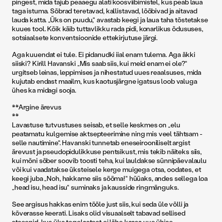
pingest, mida tajub peaaegu alati koosviibimistel, kus peab laua
taga istuma. Sõbrad teretavad, kallistavad, lõõbivad ja aitavad
lauda katta. „Üks on puudu,“ avastab keegi ja laua taha tõstetakse
kuues tool. Kõik käib tuttavlikku rada pidi, konarlikus õdususes,
sotsiaalsete konventsioonide ettekirjutuse järgi.
Aga kuuendat ei tule. Ei pidanudki iial enam tulema. Aga äkki
siiski? Kirill Havanski „Mis saab siis, kui meid enam ei ole?“
urgitseb leinas, leppimises ja nihestatud uues reaalsuses, mida
kujutab endast maailm, kus kaotusjärgne igatsus loob valuga
ühes ka midagi sooja.
**Argine ärevus
**
Lavastuse tutvustuses seisab, et selle keskmes on „elu
peatamatu kulgemise aktsepteerimine ning mis veel tähtsam -
selle nautimine“. Havanski tunnetab eneseirooniliselt argist
ärevust ja pseudopidulikkuse pentsikust, mis tekib näiteks siis,
kui mõni sõber soovib toosti teha, kui lauldakse sünnipäevalaulu
või kui vaadatakse üksteisele kerge muigega otsa, oodates, et
keegi juba „Noh, hakkame siis sööma!“ hüüaks, andes sellega loa
„head isu, head isu“ suminaks ja kausside ringmänguks.
See argisus hakkas enim tööle just siis, kui seda üle võlli ja
kõverasse keerati. Lisaks olid visuaalselt tabavad sellised
stseenid, kus üks tegelastest ei lähe kaasa uue ühise