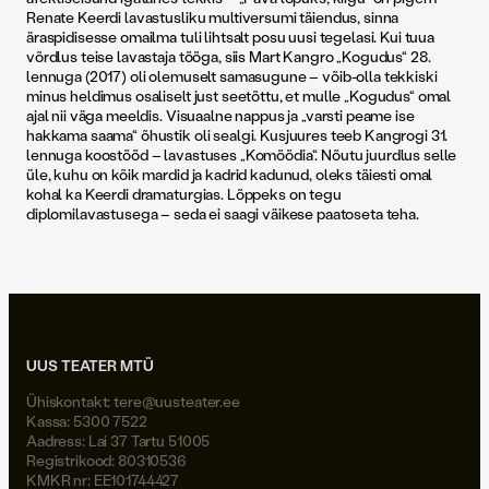
Renate Keerdi lavastusliku multiversumi täiendus, sinna
äraspidisesse omailma tuli lihtsalt posu uusi tegelasi. Kui tuua
võrdlus teise lavastaja tööga, siis Mart Kangro „Kogudus“ 28.
lennuga (2017) oli olemuselt samasugune – võib-olla tekkiski
minus heldimus osaliselt just seetõttu, et mulle „Kogudus“ omal
ajal nii väga meeldis. Visuaalne nappus ja „varsti peame ise
hakkama saama“ õhustik oli sealgi. Kusjuures teeb Kangrogi 31.
lennuga koostööd – lavastuses „Komöödia“. Nõutu juurdlus selle
üle, kuhu on kõik mardid ja kadrid kadunud, oleks täiesti omal
kohal ka Keerdi dramaturgias. Lõppeks on tegu
diplomilavastusega – seda ei saagi väikese paatoseta teha.
UUS TEATER MTÜ
Ühiskontakt:
tere@uusteater.ee
Kassa: 5300 7522
Aadress: Lai 37 Tartu 51005
Registrikood: 80310536
KMKR nr: EE101744427