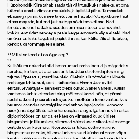
Hüpohondrik Kiira tahab saada täisväärtuslikuks naiseks, et oma
külmale emale viimaks meeldida, ja õpib lilli pähe. Ta maadleb
ebausuga piirini, kus see ta eluvõime halvab. Põlvepikkune Paul
ei saa magada, kui end just autoga sõidutada ei lase. Nad
ilmutavad end hetkeks, sidudes eri misanstseene omavahel
kokku, ent sidet nendega peale kerge empaatia väga ei teki. Nad
on üksnes kaks tegelast papist linnas, kus kõike täis ehitatakse,
kerkib üks tornmaja teise järel.
**Millal sa tead, et on õige aeg?
**
Kui kõik munakarbid olid lammutatud, maha laotud ja mägedeks
surutud, kartsin, et etendus on läbi. Juba oli etendajates mingi
tajutav lõpetatus, staatiline olek. Oleksin siis tõtt-öelda kibeda
maitsega lahkunud, sest – tsiteerides Hanna Jaanovitsi
ehitusülevaatajat – senisest oleks olnud „Vähe! Vähe!!!“. Käisin
vaatamas kahte etendust ning mõlemal korral näis, et pärast
seda hetkelist pausi alanuks justkui mõtteline teine vaatus, kus
huumor asendus nostalgilise melanhooliaga ja minu varasem
naer (endalegi üllatuseks) harduspisaratega. Iga lennu viimastes
diplomitöödes on tunda, et käes on viimased kuud ühises
hingamises ja liikumises, viimased võimalused siiraste silmadega
esitada suuri küsimusi. Noorusele antakse selline naiivne
hingestatus andeks, hiljem ei taheta suuri küsimusi enam väga
kuulda, ehkki need kuskile ei kao. Tegelikult jäävad paljudel ka