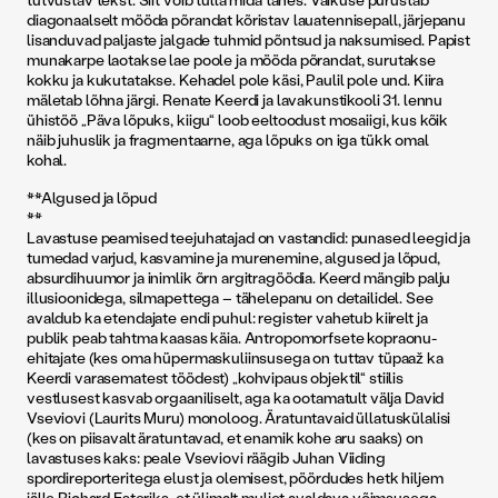
diagonaalselt mööda põrandat kõristav lauatennisepall, järjepanu
lisanduvad paljaste jalgade tuhmid põntsud ja naksumised. Papist
munakarpe laotakse lae poole ja mööda põrandat, surutakse
kokku ja kukutatakse. Kehadel pole käsi, Paulil pole und. Kiira
mäletab lõhna järgi. Renate Keerdi ja lavakunstikooli 31. lennu
ühistöö „Päva lõpuks, kiigu“ loob eeltoodust mosaiigi, kus kõik
näib juhuslik ja fragmentaarne, aga lõpuks on iga tükk omal
kohal.
**Algused ja lõpud
**
Lavastuse peamised teejuhatajad on vastandid: punased leegid ja
tumedad varjud, kasvamine ja murenemine, algused ja lõpud,
absurdihuumor ja inimlik õrn argitragöödia. Keerd mängib palju
illusioonidega, silmapettega – tähelepanu on detailidel. See
avaldub ka etendajate endi puhul: register vahetub kiirelt ja
publik peab tahtma kaasas käia. Antropomorfsete kopraonu-
ehitajate (kes oma hüpermaskuliinsusega on tuttav tüpaaž ka
Keerdi varasematest töödest) „kohvipaus objektil“ stiilis
vestlusest kasvab orgaaniliselt, aga ka ootamatult välja David
Vseviovi (Laurits Muru) monoloog. Äratuntavaid üllatuskülalisi
(kes on piisavalt äratuntavad, et enamik kohe aru saaks) on
lavastuses kaks: peale Vseviovi räägib Juhan Viiding
spordireporteritega elust ja olemisest, pöördudes hetk hiljem
jälle Richard Esteriks, et ülimalt muljet avaldava võimsusega