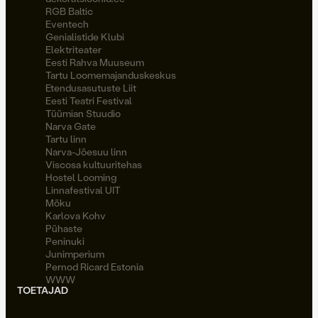
RGB Baltic
Eventech
Genialistide Klubi
Elektriteater
Eesti Rahva Muuseum
Tartu Loomemajanduskeskus
Etendusasutuste Liit
Eesti Teatri Festival
Tüümian Stuudio
Narva Gate
Tartu linn
Narva-Jõesuu linn
Viscosa kultuuritehas
Hostel Looming
Linnafestival UIT
Möku
Karlova Kohv
Pühaste
Peninuki
Junimperium
Pernod Ricard Estonia
WWW
TOETAJAD