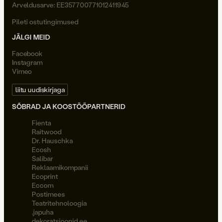
Arveldusarve: EE357700771012411945
Pileti ostutingimused
JÄLGI MEID
Facebook
Instagram
Vimeo
liitu uudiskirjaga
SÕBRAD JA KOOSTÖÖPARTNERID
Fienta
Raitwood
Dr. Hauschka
Ecosh
Salibar
Reklaamikompanii
Ecoprint
Eccom
Postimees
Teatritehnoloogia
.japuha
dekoratsioonid.ee