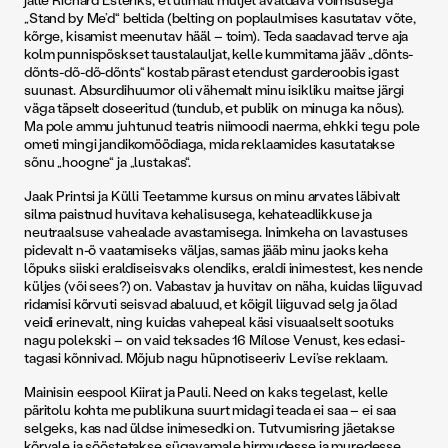
„Stand by Me’d“ beltida (belting on poplaulmises kasutatav võte,
kõrge, kisamist meenutav hääl – toim). Teda saadavad terve aja
kolm punnispõskset taustalauljat, kelle kummitama jääv „dõnts-
dõnts-dõ-dõ-dõnts“ kostab pärast etendust garderoobis igast
suunast. Absurdihuumor oli vähemalt minu isikliku maitse järgi
väga täpselt doseeritud (tundub, et publik on minuga ka nõus).
Ma pole ammu juhtunud teatris niimoodi naerma, ehkki tegu pole
ometi mingi jandikomöödiaga, mida reklaamides kasutatakse
sõnu „hoogne“ ja „lustakas“.
Jaak Printsi ja Külli Teetamme kursus on minu arvates läbivalt
silma paistnud huvitava kehalisusega, kehateadlikkuse ja
neutraalsuse vahealade avastamisega. Inimkeha on lavastuses
pidevalt n-ö vaatamiseks väljas, samas jääb minu jaoks keha
lõpuks siiski eraldiseisvaks olendiks, eraldi inimestest, kes nende
küljes (või sees?) on. Vabastav ja huvitav on näha, kuidas liiguvad
ridamisi kõrvuti seisvad abaluud, et kõigil liiguvad selg ja õlad
veidi erinevalt, ning kuidas vahepeal käsi visuaalselt sootuks
nagu polekski – on vaid teksades 16 Mílose Venust, kes edasi-
tagasi kõnnivad. Mõjub nagu hüpnotiseeriv Levi’se reklaam.
Mainisin eespool Kiirat ja Pauli. Need on kaks tegelast, kelle
päritolu kohta me publikuna suurt midagi teada ei saa – ei saa
selgeks, kas nad üldse inimesedki on. Tutvumisring jäetakse
kõrvale ja sööstetakse sügavamale hirmudesse ja muredesse.