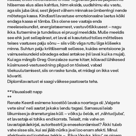
hilisemas elus alles kahtlus, hirm eksida, uudishimu elu vastu,
aga siis juba üksi, sest järjest vähem minnakse ümberringi nende
mõtetega kaasa. Kindlasti lavastuse emotsionaalne laetus kõiki
endaga kaasa ei tõmba. Eks olene see vaataja enda
meeleseisundist, energiatasemest, vastuvõtlikkusest – nagu
ikka. Ilutsemine ja tundelisus ei pruugi meeldida. Mulle meeldis
see ehk just sellepärast, et laval ei kasutatud tolles mõttelises
teises vaatuses palju sõnu – siis võib väga ruttu liiga klišeeks
minna. Suhtun palju kriitilisemalt sellesse, kuidas emotsioone ja
vaimuseisundeid sõnadega edasi antakse (nii laval kui ka mujal).
Kui aga mängib Greg Gonzaleze sume kitarr, kõlavad lühikesed
küsimused-vastused ning pilgud on tõsised, vabad
tõekuulutamisest, siis on raske tunda, et midagi on ikka veel
kõveriti.
Diplomilavastust ei saagi väikese paatoseta teha.
**Visuaalselt napp
**
Renate Keerdi esimene koostöö lavaka noortega oli „Valgete
vete sina“ neli aastat ja kaks lendu tagasi. Sarnasusi leiab
liikumises ja dramaturgias küll – võiks ju öelda, et „nähtud juba“,
et lavastaja ei tohiks end korrata. Teisalt, mis vahe on
lavastajakäekirjal, autoriteatril ja enesekordamisel? Äkki tuleb
vahe sisse siis, kui asi jääb nüriks ja ei loo enam afekti. Minul
afektiseisund igatahes tekkis – „Päva lõpuks, kiigu“ on pigem