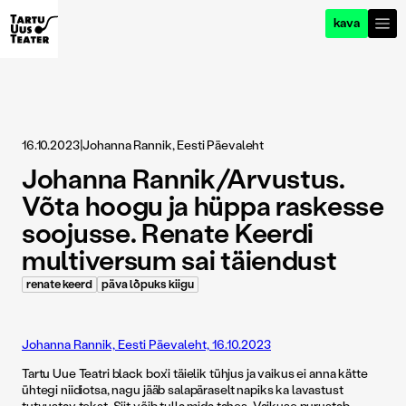
kava
16.10.2023
|
Johanna Rannik, Eesti Päevaleht
Johanna Rannik/Arvustus.
Võta hoogu ja hüppa raskesse
soojusse. Renate Keerdi
multiversum sai täiendust
renate keerd
päva lõpuks kiigu
Johanna Rannik, Eesti Päevaleht, 16.10.2023
Tartu Uue Teatri black box’i täielik tühjus ja vaikus ei anna kätte
ühtegi niidiotsa, nagu jääb salapäraselt napiks ka lavastust
tutvustav tekst. Siit võib tulla mida tahes. Vaikuse purustab