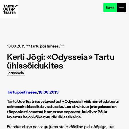
kava
18.08.2015
|
**Tartu postimees, **
Kerli Jõgi: «Odysseia» Tartu
ühissõidukites
odysseia
Tartu postimees, 18.08.2015
Tartu Uue Teatri suvelavastust «Odysseia» võib nimetada teatri
esimeseks klassikalavastuseks. Loo struktuur ja tegelased on
tõepoolest laenatud Homerose eeposest, kuid Ivar Põllu
lavastus ise on kõike muud kui klassikaline.
Etendus algab peaaegu jumalatele väärilise pidusöögiga, kus