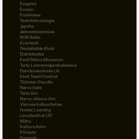
Ecoprint
Eccom
Postimees
Teatritehnoloogia
.japuha
dekoratsioonid.ee
RGB Baltic
Eventech
Genialistide Klubi
Elektriteater
Eesti Rahva Muuseum
Tartu Loomemajanduskeskus
Etendusasutuste Liit
Eesti Teatri Festival
Tüümian Stuudio
Narva Gate
Tartu linn
Narva-Jõesuu linn
Viscosa kultuuritehas
Hostel Looming
Linnafestival UIT
Möku
Karlova Kohv
Pühaste
Peninuki