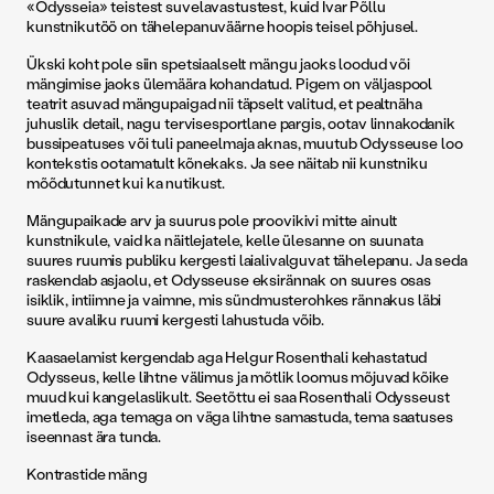
«Odysseia» teistest suvelavastustest, kuid Ivar Põllu
kunstnikutöö on tähelepanuväärne hoopis teisel põhjusel.
Ükski koht pole siin spetsiaalselt mängu jaoks loodud või
mängimise jaoks ülemäära kohandatud. Pigem on väljaspool
teatrit asuvad mängupaigad nii täpselt valitud, et pealtnäha
juhuslik detail, nagu tervisesportlane pargis, ootav linnakodanik
bussipeatuses või tuli paneelmaja aknas, muutub Odysseuse loo
kontekstis ootamatult kõnekaks. Ja see näitab nii kunstniku
mõõdutunnet kui ka nutikust.
Mängupaikade arv ja suurus pole proovikivi mitte ainult
kunstnikule, vaid ka näitlejatele, kelle ülesanne on suunata
suures ruumis publiku kergesti laialivalguvat tähelepanu. Ja seda
raskendab asjaolu, et Odysseuse eksirännak on suures osas
isiklik, intiimne ja vaimne, mis sündmusterohkes rännakus läbi
suure avaliku ruumi kergesti lahustuda võib.
Kaasaelamist kergendab aga Helgur Rosenthali kehastatud
Odysseus, kelle lihtne välimus ja mõtlik loomus mõjuvad kõike
muud kui kangelaslikult. Seetõttu ei saa Rosenthali Odysseust
imetleda, aga temaga on väga lihtne samastuda, tema saatuses
iseennast ära tunda.
Kontrastide mäng