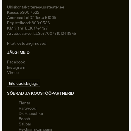
Ühiskontakt:
tere@uusteater.ee
Kassa: 5300 7522
Aadress: Lai 37 Tartu 51005
Registrikood: 80310536
KMKR nr: EE101744427
Arveldusarve: EE357700771012411945
Pileti ostutingimused
JÄLGI MEID
Facebook
Instagram
Vimeo
liitu uudiskirjaga
SÕBRAD JA KOOSTÖÖPARTNERID
Fienta
Raitwood
Dr. Hauschka
Ecosh
Salibar
Reklaamikompanii