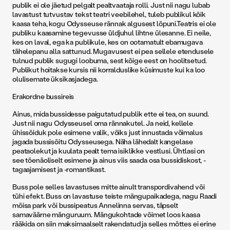
publik ei ole jäetud pelgalt pealtvaataja rolli. Just nii nagu lubab
lavastust tutvustav tekst teatri veebilehel, tuleb publikul kõik
kaasa teha, kogu Odysseuse rännak algusest lõpuni.Teatris ei ole
publiku kaasamine tegevusse üldjuhul lihtne ülesanne. Ei neile,
kes on laval, ega ka publikule, kes on ootamatult ebamugava
tähelepanu alla sattunud. Mugavusest ei pea sellele etendusele
tulnud publik sugugi loobuma, sest kõige eest on hoolitsetud.
Publikut hoitakse kursis nii korralduslike küsimuste kui ka loo
olulisemate üksikasjadega.
Erakordne bussireis
Ainus, mida bussidesse paigutatud publik ette ei tea, on suund.
Just nii nagu Odysseusel oma rännakutel. Ja neid, kellele
ühissõiduk pole esimene valik, võiks just innustada võimalus
jagada bussisõitu Odys­seusega. Näha lähedalt kangelase
peataolekut ja kuulata pealt tema isiklikke vestlusi. Ühtlasi on
see tõenäoliselt esimene ja ainus viis saada osa bussidiskost, -
tagaajamisest ja -romantikast.
Buss pole selles lavastuses mitte ainult transpordivahend või
tühi efekt. Buss on lavastuse teiste mängupaikadega, nagu Raadi
mõisa park või bussipeatus Annelinna servas, täpselt
samaväärne mänguruum. Mängukohtade võimet loos kaasa
rääkida on siin maksimaalselt rakendatud ja selles mõttes ei erine