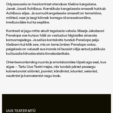
Odysseusele on hea kontrast etenduse tõeline kangelane,
Janek Joosti Achilleus. Korralikule kangelasele omaselt hukkub
Achilleus sõjas. Ja surnud kangelasele omaselt on tema kõne,
mõtted, naer ja isegi kõnnak korraga nii eneseirooniline,
imetlusvääre kui ka eepiline.
Kontrasti ei jagu mitte ainult tegelaste vahele. Maarja Jakobsoni
Penelope soe kutsuv hääl on vastuolus hiiglaslike sinavate
korrusmajadega. Ja selles kontekstis tundub Penelope palju
tõelisem kui kõik see, mis on tema ümber. Penelope ootus,
paigalseis on valusalt aus iroonia nii bussist välja aetud publikule
kui bussile kiirustavatele linnakodanikele.
Orienteerumismäng ruumis ja emotsioonides lõpeb aga seal, kus
algas – Tartu Uue Teatri majas, mis tundub pärast peaaegu
kolmetunnist söömist, joomist, kõndimist, istumist, seismist,
nautimist ja kannatamist nagu kodu.
UUS TEATER MTÜ