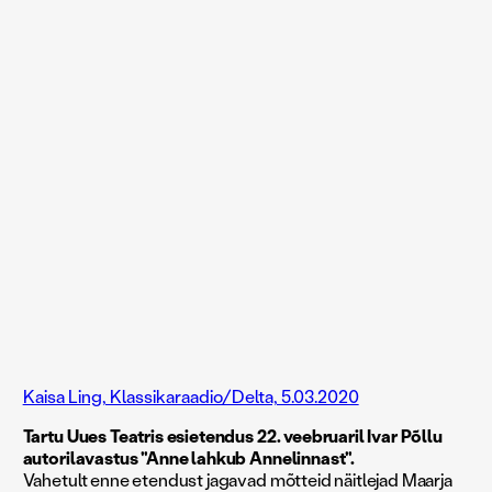
Kaisa Ling, Klassikaraadio/Delta, 5.03.2020
Tartu Uues Teatris esietendus 22. veebruaril Ivar Põllu
autorilavastus "Anne lahkub Annelinnast".
Vahetult enne etendust jagavad mõtteid näitlejad Maarja