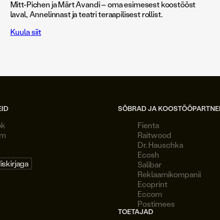
Mitt-Pichen ja Märt Avandi – oma esimesest koostööst
laval, Annelinnast ja teatri teraapilisest rollist.
Kuula siit
EID
SÕBRAD JA KOOSTÖÖPARTNE
ok
Fienta
am
Raitwood
Dr. Hauschka
Ecosh
diskirjaga
Salibar
Reklaamikompanii
Ecoprint
Eccom
Postimees
TOETAJAD