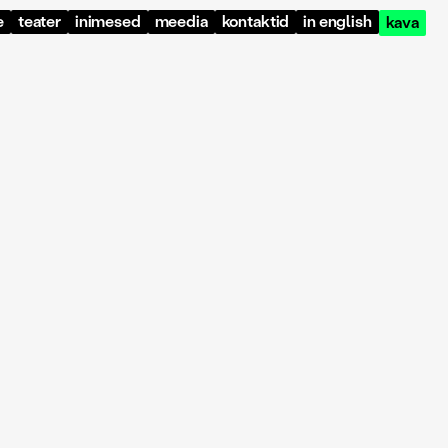
e
teater
inimesed
meedia
kontaktid
in english
kava