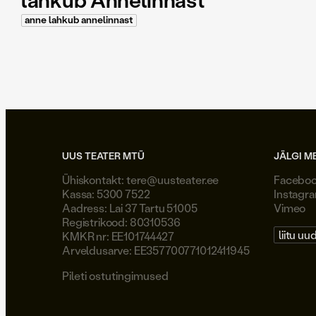
lahkub Annelinnast
anne lahkub annelinnast
UUS TEATER MTÜ
JÄLGI M
Ühiskontakt:
tere@uusteater.ee
Facebo
Kassa: 5300 7522
Instagr
Aadress: Lai 37 Tartu 51005
Vimeo
Registrikood: 80310536
liitu uu
KMKR nr: EE101744427
Arveldusarve: EE357700771012411945
Pileti ostutingimused