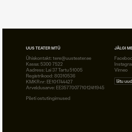
UUS TEATER MTÜ
JÄLGI M
Ühiskontakt:
tere@uusteater.ee
Facebo
Kassa: 5300 7522
Instagr
Aadress: Lai 37 Tartu 51005
Vimeo
Registrikood: 80310536
liitu uu
KMKR nr: EE101744427
Arveldusarve: EE357700771012411945
Pileti ostutingimused