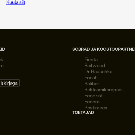
Kuula siit
EID
SÕBRAD JA KOOSTÖÖPARTNE
ok
Fienta
am
Raitwood
Dr. Hauschka
Ecosh
diskirjaga
Salibar
Reklaamikompanii
Ecoprint
Eccom
Postimees
TOETAJAD