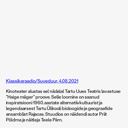
Klassikaraadio/Suveduur, 4.08.2021
Kinoteater alustas sel nädalal Tartu Uues Teatris lavastuse
"Haige mäger" proove. Selle loomine on saanud
inspiratsiooni 1960. aastate alternatiivkultuurist ja
legendaarsest Tartu Ülikooli bioloogide ja geograafide
ansamblist Rajacas. Stuudios on näidendi autor Priit
Põldma ja näitleja Teele Pärn.