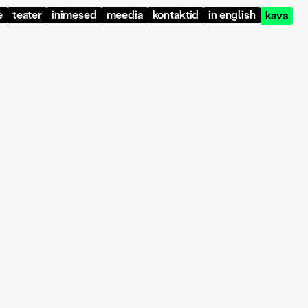
e
teater
inimesed
meedia
kontaktid
in english
kava