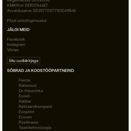
KMKR nr: EE101744427
Arveldusarve: EE357700771012411945
Pileti ostutingimused
JÄLGI MEID
Facebook
Instagram
Vimeo
liitu uudiskirjaga
SÕBRAD JA KOOSTÖÖPARTNERID
Fienta
Raitwood
Dr. Hauschka
Ecosh
Salibar
Reklaamikompanii
Ecoprint
Eccom
Postimees
Teatritehnoloogia