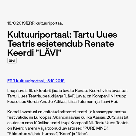
18.10.2019
|
ERR kultuuriportaal
Kultuuriportaal: Tartu Uues
Teatris esietendub Renate
Keerdi "LÄVI"
lävi
ERR kultuuriportaal, 18.10.2019
Laupäeval, 19. oktoobril jõuab lavale Renate Keerdi viies lavastus
Tartu Uues Teatris, pealkirjaga "Lävi". Laval on Kompanii Nii trupp
kooseisus Gerda-Anette Allikas, Liisa Tetsmann ja Taavi Rei.
Keerdi lavastusi on esitatud mitmetel teatri- ja kaasaegse tantsu
festivalidel nii Euroopas, Skandinaavias kui ka Aasias. 2012. aastal
asutas ta oma füüsilise teatri trupi Kompanii Nii. Tartu Uues Teatris
on Keerd varem välja toonud lavastused "PURE MIND",
"Põletatud väljade hurmaa", "Koon" ja "Tahe".