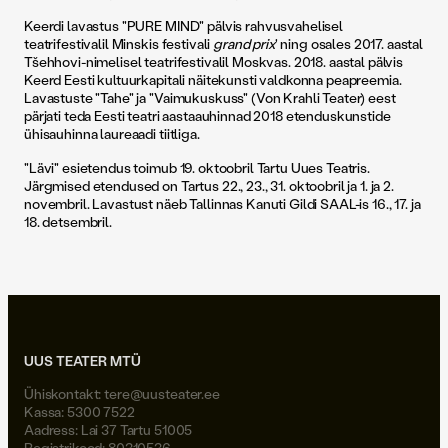
Keerdi lavastus "PURE MIND" pälvis rahvusvahelisel
teatrifestivalil Minskis festivali
grand prix
' ning osales 2017. aastal
Tšehhovi-nimelisel teatrifestivalil Moskvas. 2018. aastal pälvis
Keerd Eesti kultuurkapitali näitekunsti valdkonna peapreemia.
Lavastuste "Tahe" ja "Vaimukuskuss" (Von Krahli Teater) eest
pärjati teda Eesti teatri aastaauhinnad 2018 etenduskunstide
ühisauhinna laureaadi tiitliga.
"Lävi" esietendus toimub 19. oktoobril Tartu Uues Teatris.
Järgmised etendused on Tartus 22., 23., 31. oktoobril ja 1. ja 2.
novembril. Lavastust näeb Tallinnas Kanuti Gildi SAAL-is 16., 17. ja
18. detsembril.
UUS TEATER MTÜ
Ühiskontakt:
tere@uusteater.ee
Kassa: 5300 7522
Aadress: Lai 37 Tartu 51005
Registrikood: 80310536