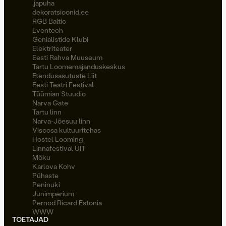
.japuha
dekoratsioonid.ee
RGB Baltic
Eventech
Genialistide Klubi
Elektriteater
Eesti Rahva Muuseum
Tartu Loomemajanduskeskus
Etendusasutuste Liit
Eesti Teatri Festival
Tüümian Stuudio
Narva Gate
Tartu linn
Narva-Jõesuu linn
Viscosa kultuuritehas
Hostel Looming
Linnafestival UIT
Möku
Karlova Kohv
Pühaste
Peninuki
Junimperium
Pernod Ricard Estonia
WWW
TOETAJAD