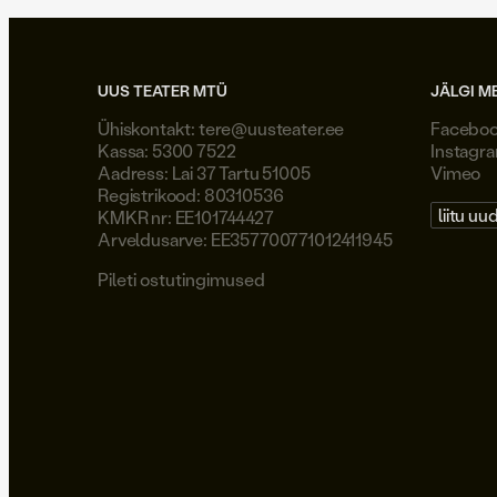
UUS TEATER MTÜ
JÄLGI M
Ühiskontakt:
tere@uusteater.ee
Facebo
Kassa: 5300 7522
Instagr
Aadress: Lai 37 Tartu 51005
Vimeo
Registrikood: 80310536
liitu uu
KMKR nr: EE101744427
Arveldusarve: EE357700771012411945
Pileti ostutingimused