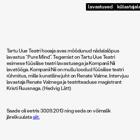
lavastused
külastajal
Tartu Uue Teatri hooaja avas möödunud nädalalõpus
lavastus “Pure Mind”. Tegemist on Tartu Uue Teatri
esimese füüsilise teatri lavastusega ja Kompanii Nii
lavatööga. Kompanii Nii on mullu loodud füüsilise teatri
rühmitus, mille kunstiline juht on Renate Valme. Intervjuu
lavastaja Renate Valmega ja teatriteaduse magistrant
Kristi Ruusnaga. (Hedvig Lätt)
Saade oli eetris 30.09.2013 ning seda on võimalik
järelkuulata
siit.