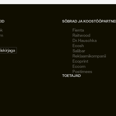
EID
SÕBRAD JA KOOSTÖÖPARTNE
ok
Fienta
am
Raitwood
Dr. Hauschka
Ecosh
diskirjaga
Salibar
Reklaamikompanii
Ecoprint
Eccom
Postimees
TOETAJAD