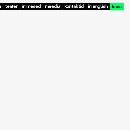
e
teater
inimesed
meedia
kontaktid
in english
kava