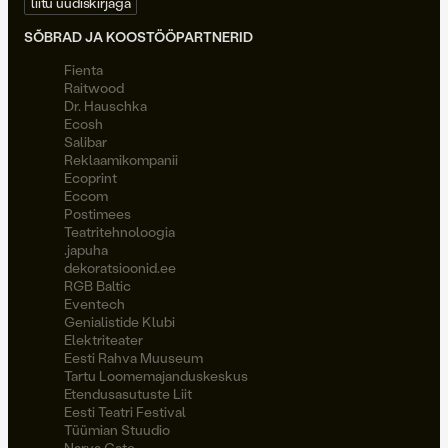
liitu uudiskirjaga
SÕBRAD JA KOOSTÖÖPARTNERID
Fienta
Raitwood
Dr. Hauschka
Ecosh
Salibar
Reklaamikompanii
Ecoprint
Eccom
Postimees
Teatritehnoloogia
.japuha
dekoratsioonid.ee
RGB Baltic
Eventech
Genialistide Klubi
Elektriteater
Eesti Rahva Muuseum
Tartu Loomemajanduskeskus
Etendusasutuste Liit
Eesti Teatri Festival
Tüümian Stuudio
Narva Gate