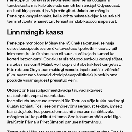
tundeskaala, mis käib üles-alla samuti kui rändajal Odysseusel,
on ilusti kirja pandud ja välja mängitud. Jakobson mängib
Penelope kangelannaks, kelle kohta naisteajakirjad kasutaksid
terminit „tõeline naine”. Ent temast aimdub kacool’i isepäisust.
Linn mängib kaasa
Penelope monoloog Mõisavahe 45 üheksakorruselise maja
esises bussipeatuses on üks lavastuse tipphetki – usutav pilt
inimesest, kelle üksindus on nii suur, et võib ajada kummi ka
korteri betoonkarbi. Oodaku ta siis tõepoolest koju kedagi sõjast,
näiteks missioonilt Malist, või hoopis üht abstraktset kangelast.
Ette rutates: Odysseus muidugi naaseb, tapab toatäie „võõraid”
(üks lavastuse väheseid viiteid päevapoliitikale) ja mekib oma
põldude viina­marjadest ­pressitud veini.
Üldiselt on kaassõitjad meeldivad ja taluvad aktiivset
osalusteatrit vapralt naeratades.
Idee pilduda lavastuse stseenid üle Tartu on välja kukkunud isegi
üllatavalt hästi. Tõsi, see on mõnevõrra segadust tekitav, ilmselt
ka näitlejatele, kes peavad ennast nii linnaruumis nähtavaks
mängima kui ka publikut talitama. See kohustus sööb veidi liiga
ära Katrin Pärna ja Piret Simsoni panuse näitemängu.
Tartut, mis ei õigusta enam ammu rahvusromantilist nime Emajõe