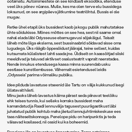
ootamatu. Autoinimestele on see kindlasti eksootika, etenduse
veel üks põnev nüanss. Mulle, kes ma olen terve elu bussidega
loksunud, on see argipäeva jätkumine teatriõhtul. Bussis ei ole
mugav.
Retke ühel etapil üks bussidest kaob ja kogu publik mahutatakse
ühte sõidukisse. Mõnes mõttes on see hea, sest nii saame omal
nahal elada läbi Odysseuse ebamugavusi sõjakäigul. Teisalt
läheb mõte liiga ekslema, sest bussinaabrid sõidavad sisse oma
lugudega. Üks räägib õppesõidust jäärajal, teine sellest, kuidas
kutsumata külalistest lahti saada jne. Üldiselt on kaassõitjad siiski
meeldivad ja taluvad aktiivset osalusteatrit vapralt naeratades.
Nende innukus etendusega kaasa minna suurendab usku
eestlase kunstilembusse. Vähemalt esietendusel leidis
„Odysseia” parima võimaliku publiku.
Idee pilduda lavastuse stseenid üle Tartu on välja kukkunud isegi
üllatavalt hästi.
Minu jaoks läheb lavastus käima pärast seda piinavat teelõiku
ehk teises tunnis, kui selleks korraks bussidest maha
kamandatud ja Raadi lennuvälja tagusest puurägastikust läbi
juhatatud publik kohtub maha jäetud lennujuhtimiskeskuse ees
taas näiteseltskonnaga. Penelope pidu on haripunktis ja teda
väisavad kosilased, nii ossid kui ka boheemid.
Penelope liin on lavastuse õnnestumine. Tema ootajanna