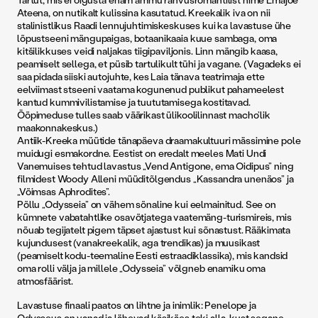
Ateena, on nutikalt kulissina kasutatud. Kreekalik iva on nii
stalinistlikus Raadi lennujuhtimiskeskuses kui ka lavastuse ühe
lõpustseeni mängupaigas, botaanikaaia kuue sambaga, oma
kitšilikkuses veidi naljakas tiigipaviljonis. Linn mängib kaasa,
peamiselt sellega, et püsib tartulikult tühi ja vagane. (Vagadeks ei
saa pidada siiski autojuhte, kes Laia tänava teatrimaja ette
eelviimast stseeni vaatama kogunenud publikut pahameelest
kantud kummivilistamise ja tuututamisega kostitavad.
Ööpimeduse tulles saab väärikast ülikoolilinnast macho’lik
maakonnakeskus.)
Antiik-Kreeka müütide tänapäeva draamakultuuri mässimine pole
muidugi esmakordne. Eestist on eredalt meeles Mati Undi
Vanemuises tehtud lavastus „Vend Antigone, ema Oidipus” ning
filmidest Woody Alleni müüditõlgendus „Kassandra unenäos” ja
„Võimsas Aphrodites”.
Põllu „Odysseia” on vähem sõnaline kui eelmainitud. See on
kümnete vabatahtlike osavõtjatega vaatemäng-turismireis, mis
nõuab tegijatelt pigem täpset ajastust kui sõnastust. Rääkimata
kujundusest (vana­kreekalik, aga trendikas) ja muusikast
(peamiselt kodu-teemaline Eesti estraadiklassika), mis kandsid
oma rolli välja ja millele „Odysseia” võlgneb enamiku oma
atmosfäärist.
Lavastuse finaali paatos on lihtne ja inimlik: Penelope ja
Odysseus on vanad ja lähevad käsikäes teki alla, kust segane