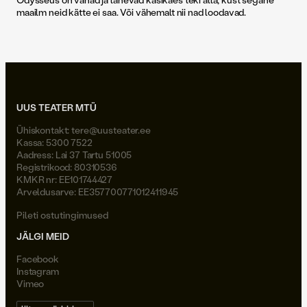
maailm neid kätte ei saa. Või vähemalt nii nad loodavad.
UUS TEATER MTÜ
Ühiskontakt:
tere@uusteater.ee
Kassa: 5300 7522
Aadress: Lai 37 Tartu 51005
Registrikood: 80310536
KMKR nr: EE101744427
Arveldusarve: EE357700771012411945
Pileti ostutingimused
JÄLGI MEID
Facebook
Instagram
Vimeo