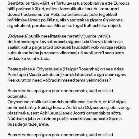
Seetõttu on tänuväärt, et Tartu lavastus toob rahva ette Euroopa
hälli parimad küljed, millest loomulikult ei puudu ka suured
doosid hedonismi. Ivar Põllu autorilavastus pole tegelikult
märkimisväärselt poliitiline, siin vaadatakse pigem ühiskonna
algrakukest, perekonda. Mis on ka tegelikult poliitika objekt.
„Odysseia” publik meelitatakse narratiivi juurde veini ja
delikatessidega. Lavastus saab alguse Laia tänava teatrimaja
saalist, kuhu paigutatud pikkadelt laudadelt võib vaataja rebida
suitsukana koiba ja napsata viinamarju. Kaunil kore’l saab lasta
endale ka veini valada.
Peategelasele Odysseusele (Helgur Rosenthal) on see naise
Penelope (Maarja Jakobson) korraldatud pralle aga ebamugav.
Kes kurat on need võõrad inimesed tema veinimõisas?
Buss etendusepaigana pole enneolematu, kuid on siiski
ootamatu.
Odysseuse piinlikkus kandub publikusse, tundub, et tüki algus
on liimist lahti ja kuidagi kobav. Asi läheb Odysseuse jaoks veelgi
plassimaks, sest Achilleus (Janek Joost) kamandab ta sõtta.
Nüüdseks juba veinivines publik saadetakse punaste Scania
bussidega talle järele.
Buss etendusepaigana pole enneolematu, kuid on siiski