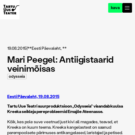
kava
19.08.2015
|
**Eesti Päevaleht, **
Mari Peegel: Antiigistaarid
veinimõisas
odysseia
Eesti Päevaleht, 19.08.2015
Tartu Uue Teatri suur­produktsioon „Odysseia” visandab kuulsa
Kreeka seikleja pereprobleemid Emajõe Ateenasse.
Kõik, kes pole suve veetnud just kivi all magades, teavad, et
Kreeka on kuum teema. Kreeka kangelastest on saanud
parempoolsete pärimuses antikangelased, laristajad ja petised.