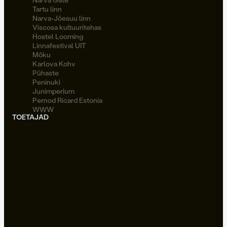
Tartu linn
Narva-Jõesuu linn
Viscosa kultuuritehas
Hostel Looming
Linnafestival UIT
Möku
Karlova Kohv
Pühaste
Peninuki
Junimperium
Pernod Ricard Estonia
WWW
TOETAJAD