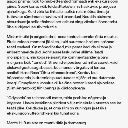
ajaloo prisma. Kõik toimub etteantud formaadi ehk ekskursiooni
piires. Soovi korral võib leida alltekste, mis haakuvad praeguse
ajahetkega. Kuid võib ka lihtsalt nautida reisi mööda linna ja
tuttavate sündmuste huvitavaid lahendusi. Nautida olukorra
absurdsust ja selle tõsimeelset esitust ning värsket lähenemist
ühele kirjanduse tüvitekstile.
Mida minutid ja paigad edasi, seda teatraalsemaks õhtu muutus.
Ekskursiooni moment jäi alles, kuid suurenes ­harjumuspärase ­
teatri osakaal. On mõned hetked, mis peast kaduda ei taha ja
eriliselt meelde jäid. Achilleuse laskumine allilma Raadi
mõisapargis, mis koos reisisaatjate kommentaaridega pani
muigama kõik “turistid”. Sireenid ei pesitsenud mitte saarel, vaid
diskovalgustusega bussis, kus nende võrgutavat tantsu
saatisKirtana Rasa “Õhtu viimased read”. Korduv laul
hüpnotiseeris ja sireenide puudutusest ei jäänud puudutamata
keegi. Omapärane kooslus oli ka öine botaanikaaed ajaloolase
(Siim ­Angerpikk) lühiloengu ja kükloopidega.
“Odysseia” on teistmoodi teater, mida peab ise nägema ja
kogema. Lisaks kesklinna piiridest välja minekule katsetab see ka
teatri piire. Öeldakse ju, et oma silm on kuningas ja et üks
ekskursioon ütleb rohkem kui tuhat sõna.
Marite H. Butkaite on teatrikriitik ja dramaturg.