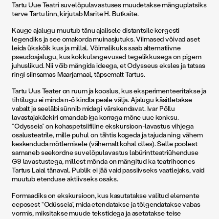
Tartu Uue Teatri suvelõpulavastuses muudetakse mänguplatsiks
terve Tartu linn, kirjutab Marite H. Butkaite.
Kauge ajalugu muutub tänu ajalisele distantsile kergesti
legendiks ja see omakorda muinasjutuks. Viimased võivad aset
leida ükskõik kus ja millal. Võimalikuks saab alternatiivne
pseudoajalugu, kus kokkulangevused tegelikkusega on pigem
juhuslikud. Nii võib mängida ideega, et Odysseus eksles ja tatsas
ringi siinsamas Maarjamaal, täpsemalt Tartus.
Tartu Uus Teater on ruum ja kooslus, kus eksperimenteeritakse ja
tihtilugu ei minda n-ö kindla peale välja. Ajalugu käsitletakse
vabalt ja seeläbi sünnib midagi värskendavat. Ivar Põllu
lavastajakäekiri omandab iga korraga mõne uue konksu.
“Odysseia” on kohaspetsiifiline ekskursioon-lavastus vihjega
osalusteatrile, mille puhul on tähtis kogeda ja tajuda ning vähem
keskenduda mõtlemisele (vähemalt kohal olles). Selle poolest
sarnaneb seekordne suvelõpulavastus labürintteatriühenduse
G9 lavastustega, millest mõnda on mängitud ka teatrihoones
Tartus Laial tänaval. Publik ei jää vaid passiivseks vaatlejaks, vaid
muutub etenduse aktiivseks osaks.
Formaadiks on ekskursioon, kus kasutatakse valitud elemente
eeposest “Odüsseia”, mida etendatakse ja tõlgendatakse vabas
vormis, miksitakse muude tekstidega ja asetatakse teise