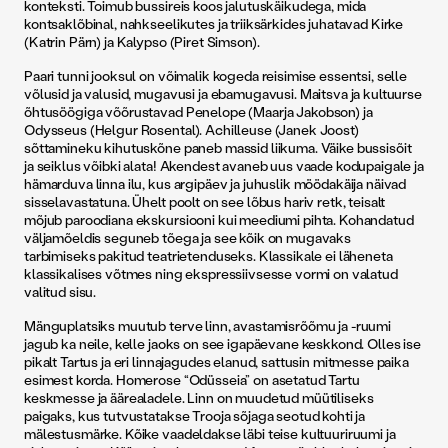
konteksti. Toimub bussireis koos jalutuskäikudega, mida
kontsaklõbinal, nahkseelikutes ja triiksärkides juhatavad Kirke
(Katrin Pärn) ja Kalypso (Piret Simson).
Paari tunni jooksul on võimalik kogeda reisimise essentsi, selle
võlusid ja valusid, mugavusi ja ebamugavusi. Maitsva ja kultuurse
õhtusöögiga võõrustavad Penelope (­Maarja Jakobson) ja
Odysseus (Helgur ­Rosental). Achilleuse (­Janek Joost)
sõttamineku kihutuskõne paneb massid liikuma. Väike bussisõit
ja seiklus võibki alata! Akendest avaneb uus vaade kodupaigale ja
hämarduva linna ilu, kus argipäev ja juhuslik möödakäija näivad
sisselavastatuna. Ühelt poolt on see lõbus hariv retk, teisalt
mõjub paroodiana ekskursiooni kui meediumi pihta. Kohandatud
väljamõeldis seguneb tõega ja see kõik on mugavaks
tarbimiseks pakitud teatrietenduseks. Klassikale ei läheneta
klassikalises võtmes ning ekspressiivsesse vormi on valatud
valitud sisu.
Mänguplatsiks muutub terve linn, avastamisrõõmu ja -ruumi
jagub ka neile, kelle jaoks on see igapäevane keskkond. Olles ise
pikalt Tartus ja eri linnajagudes elanud, sattusin mitmesse paika
esimest korda. Homerose “Odüsseia” on asetatud Tartu
keskmesse ja äärealadele. Linn on muudetud müütiliseks
paigaks, kus tutvustatakse Trooja sõjaga seotud kohti ja
mälestusmärke. Kõike vaadeldakse läbi teise kultuuriruumi ja