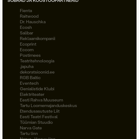
SÕBRAD JA KOOSTÖÖPARTNERID
Fienta
Raitwood
Dr. Hauschka
Ecosh
Salibar
Reklaamikompanii
Ecoprint
Eccom
Postimees
Teatritehnoloogia
.japuha
dekoratsioonid.ee
RGB Baltic
Eventech
Genialistide Klubi
Elektriteater
Eesti Rahva Muuseum
Tartu Loomemajanduskeskus
Etendusasutuste Liit
Eesti Teatri Festival
Tüümian Stuudio
Narva Gate
Tartu linn
Narva-Jõesuu linn