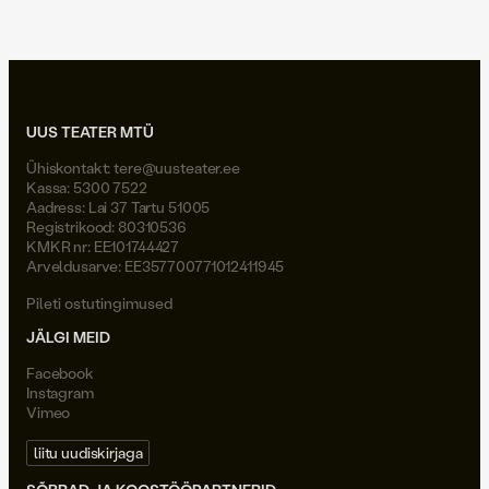
UUS TEATER MTÜ
Ühiskontakt:
tere@uusteater.ee
Kassa: 5300 7522
Aadress: Lai 37 Tartu 51005
Registrikood: 80310536
KMKR nr: EE101744427
Arveldusarve: EE357700771012411945
Pileti ostutingimused
JÄLGI MEID
Facebook
Instagram
Vimeo
liitu uudiskirjaga