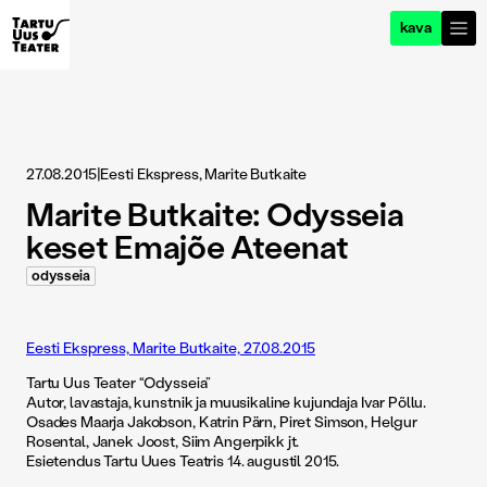
kava
27.08.2015
|
Eesti Ekspress, Marite Butkaite
Marite Butkaite: Odysseia
keset Emajõe Ateenat
odysseia
Eesti Ekspress, Marite Butkaite, 27.08.2015
Tartu Uus Teater “Odysseia”
Autor, lavastaja, kunstnik ja muusikaline kujundaja Ivar Põllu.
Osades Maarja Jakobson, Katrin Pärn, Piret Simson, Helgur
Rosental, Janek Joost, Siim Angerpikk jt.
Esietendus Tartu Uues Teatris 14. augustil 2015.