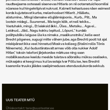
raudteejaama ootesaali sisenevas Hitleris on nii ootamatuid koomilisi
nüansse kui hingekriipivat nukrust. Kalmeti kehastuses näen esimest
korda kujutatavat kurba, melanhoolset Hitlerit. „Hääletu,
alistumine... Mingi idamaine ellujäämisjoonis... Kurb... Pilt... Ma
lootsin midagi... Suuremat... Ma tegin kõik, et neil tekiks...
Vastuhakk, mingi... Et leiaksid äkki... Üles... Metsiku... Aga ei...
Leidnud... Jäid... Nagu kokku lepitud... Lõpuni…“ kurdab
poliitpubliku leiguse üle ka nimeka „maalikunstniku“, kelle eest
Brecht põgenes, sugugi mitte vähem jube, aga Brechti poolt tol ajal
miskipärast ikka veel hinnatud Moskva kolleeg (Stalini rollis Tõnis
Niinemets). „Kui õudustäratavalt armas võib olla nukker Adolf
Hitler,“ toksin telefoni järjekordse märkuse ning saan
mobiilikasutuse keeldu meelde tuletava sõbraliku müksu osaliseks,
müksajaks ei keegi muu kui lavastaja Ivar Põllu ise, kes Brechti
kaanonile truuks jäädes saalipimeduses etendusolukorda sekkub.
UUS TEATER MTÜ
Ühiskontakt:
tere@uusteater.ee