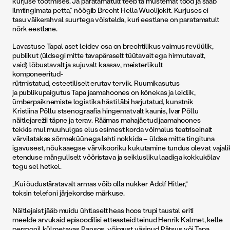
kurjuse tootmises. Ja paratamatult teeb ta mustemat tööd ja saab
ilmtingimata petta,“ nöögib Brecht Hella Wuolijokit. Kurjuses ei
tasu väikerahval suurtega võistelda, kuri eestlane on paratamatult
nõrk eestlane.
Lavastuse Tapal aset leidev osa on brechtilikus vaimus revüülik,
publikut (üldsegi mitte tavapäraselt tüütavalt ega hirmutavalt,
vaid) lõbustavalt ja sujuvalt kaasav, meisterlikult
komponeeritud-
rütmistatud, esteetiliselt erutav tervik. Ruumikasutus
ja publikupaigutus Tapa jaamahoones on kõnekas ja leidlik,
ümberpaiknemiste logistika hästi läbi harjutatud, kunstnik
Kristiina Põllu stsenograafia hingematvalt kaunis, Ivar Põllu
näitlejarežii täpne ja terav. Räämas mahajäetud jaamahoones
tekkis mul muuhulgas elus esimest korda võimalus teatriseinalt
värvilatakas sõrmeküünega lahti nokkida – üldse mitte tingituna
igavusest, nõukaaegse värvikooriku kukutamine tundus olevat vajali
etenduse mänguliselt võõristava ja seiklusliku laadiga kokkukõlav
tegu sel hetkel.
„Kui õudustäratavalt armas võib olla nukker Adolf Hitler,“
toksin telefoni järjekordse märkuse.
Näitlejaist jääb muidu ühtlaselt heas hoos trupi taustal eriti
meelde arvukaid episoodilisi etteasteid teinud Henrik Kalmet, kelle
perroonil külmetavas Pansos, võimust väsinud Pätsus või Tapa