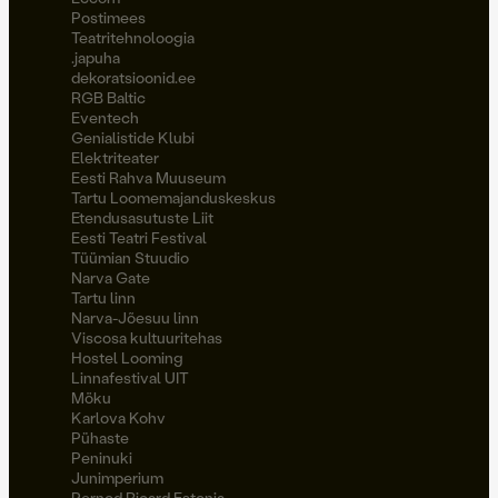
Postimees
Teatritehnoloogia
.japuha
dekoratsioonid.ee
RGB Baltic
Eventech
Genialistide Klubi
Elektriteater
Eesti Rahva Muuseum
Tartu Loomemajanduskeskus
Etendusasutuste Liit
Eesti Teatri Festival
Tüümian Stuudio
Narva Gate
Tartu linn
Narva-Jõesuu linn
Viscosa kultuuritehas
Hostel Looming
Linnafestival UIT
Möku
Karlova Kohv
Pühaste
Peninuki
Junimperium
Pernod Ricard Estonia