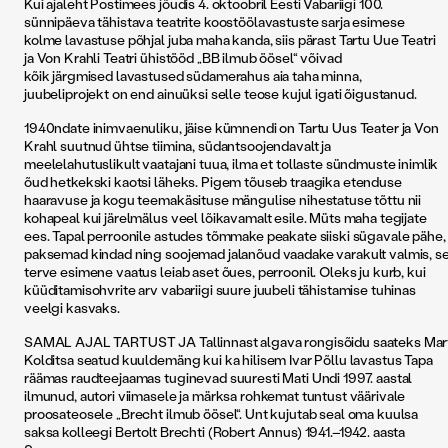
Kui ajaleht Postimees jõudis 4. oktoobril Eesti Vabariigi 100.
sünnipäeva tähistava teatrite koostöölavastuste sarja esimese
kolme lavastuse põhjal juba maha kanda, siis pärast Tartu Uue Teatri
ja Von Krahli Teatri ühistööd „BB ilmub ­öösel“ võivad
kõik järgmised lavastused südamerahus aia taha minna,
juubeliprojekt on end ainuüksi selle teose kujul igati õigustanud.
1940ndate inimvaenuliku, jäise kümnendi on Tartu Uus Teater ja Von
Krahl suutnud ühtse tiimina, südantsoojendavalt ja
meelelahutuslikult vaatajani tuua, ilma et tollaste sündmuste inimlik
õud hetkekski kaotsi läheks. Pigem tõuseb traagika etenduse
haaravuse ja kogu teemakäsituse mängulise nihestatuse tõttu nii
kohapeal kui järelmälus veel lõikavamalt esile. Müts maha tegijate
ees. Tapal perroonile astudes tõmmake peakate siiski sügavale pähe,
paksemad kindad ning soojemad jalanõud vaadake varakult valmis, s
terve esimene vaatus leiab aset õues, perroonil. Oleks ju kurb, kui
küüditamisohvrite arv vabariigi suure juubeli tähistamise tuhinas
veelgi kasvaks.
SAMAL AJAL TARTUST JA Tallinnast algava rongisõidu saateks Mar
Kolditsa seatud kuuldemäng kui ka hilisem Ivar Põllu lavastus Tapa
räämas raudteejaamas tuginevad suuresti Mati Undi 1997. aastal
ilmunud, autori viimasele ja märksa rohkemat tuntust väärivale
proosateosele „Brecht ilmub öösel“. Unt kujutab seal oma kuulsa
saksa kolleegi Bertolt Brechti (Robert Annus) 1941.–1942. aasta