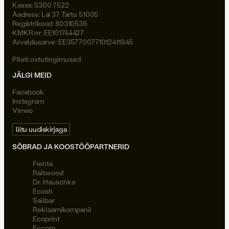
Kassa: 5300 7522
Aadress: Lai 37 Tartu 51005
Registrikood: 80310536
KMKR nr: EE101744427
Arveldusarve: EE357700771012411945
Pileti ostutingimused
JÄLGI MEID
Facebook
Instagram
Vimeo
liitu uudiskirjaga
SÕBRAD JA KOOSTÖÖPARTNERID
Fienta
Raitwood
Dr. Hauschka
Ecosh
Salibar
Reklaamikompanii
Ecoprint
Eccom