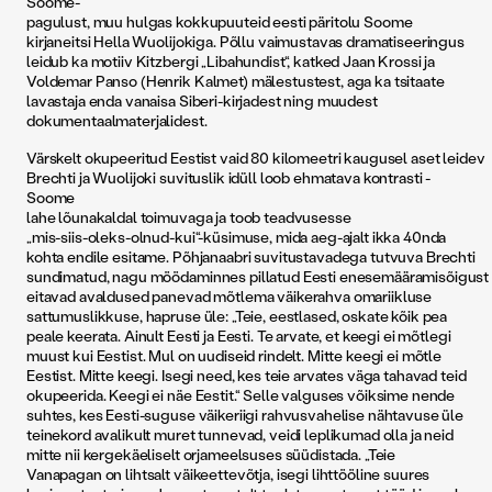
Soome-
pagulust, muu hulgas kokkupuuteid eesti päritolu Soome
kirjaneitsi Hella Wuolijokiga. Põllu vaimustavas dramatiseeringus
leidub ka motiiv Kitzbergi „Libahundist“, katked Jaan Krossi ja
Voldemar Panso (Henrik ­Kalmet) mälestustest, aga ka tsitaate
lavastaja enda vanaisa Siberi-kirjadest ning muudest
dokumentaalmaterjalidest.
Värskelt okupeeritud Eestist vaid 80 kilomeetri kaugusel aset leidev
Brechti ja Wuolijoki suvituslik idüll loob ehmatava kontrasti ­
Soome
lahe lõunakaldal toimuvaga ja toob teadvusesse
„mis-siis-oleks-olnud-kui“-küsimuse, mida aeg-ajalt ikka 40nda
kohta endile esitame. Põhjanaabri suvitustavadega tutvuva Brechti
sundimatud, nagu möödaminnes pillatud Eesti enesemääramisõigust
eitavad avaldused panevad mõtlema väikerahva omariikluse
sattumuslikkuse, hapruse üle: „Teie, eestlased, oskate kõik pea
peale keerata. Ainult Eesti ja Eesti. Te arvate, et keegi ei mõtlegi
muust kui Eestist. Mul on uudiseid rindelt. Mitte keegi ei mõtle
Eestist. Mitte keegi. Isegi need, kes teie arvates väga tahavad teid
okupeerida. Keegi ei näe Eestit.“ Selle valguses võiksime nende
suhtes, kes Eesti-suguse väikeriigi rahvusvahelise nähtavuse üle
teinekord avalikult muret tunnevad, veidi leplikumad olla ja neid
mitte nii kergekäeliselt orjameelsuses süüdistada. „Teie
Vanapagan on lihtsalt väikeettevõtja, isegi lihttööline suures