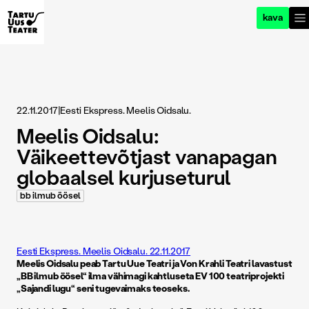
kava
22.11.2017
|
Eesti Ekspress. Meelis Oidsalu.
Meelis Oidsalu:
Väikeettevõtjast vanapagan
globaalsel kurjuseturul
bb ilmub öösel
Eesti Ekspress. Meelis Oidsalu. 22.11.2017
Meelis Oidsalu peab Tartu Uue Teatri ja Von Krahli Teatri lavastust
„BB ilmub öösel“ ilma vähimagi kahtluseta EV 100 teatriprojekti
„Sajandi lugu“ seni tugevaimaks teoseks.