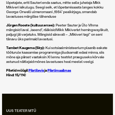
lõpetajate, eriti Sauteri enda saatus, mitte selle juhataja Mikk
Mikiveri isikulugu. Seegi seik, et lõpetamisaasta langes kokku
George Orwelli ulmeromaani „1984” pealkirjaga, omandab
lavastuses märgilise tähenduse
Jürgen Rooste (kultuur.err.ee):
Peeter Sauter ja Ülo Vihma
mängisid laval „iseend“, rääkisid Mikk Mikiverist hemingwaylikult,
paljugi jäi varjatuks. Mängisid säravalt – „Mikiveri tagi“ on seni
tänavu üks parimaid lavastusi.
Tambet Kaugema (Sirp):
Kui sotsiaalministeerium plaanib eakate
tööturule kaasamise programmiga jõudsamalt edasi minna, siis
mõne aja pärast vaataksin XI lennu teatrist praeguseks kõrvale
astunud näitlejaid mõnes lavastuses heal meelel veelgi.
Piletid müügil
Piletilevis
ja
Piletimaailmas
Hind: 15/11€
UUS TEATER MTÜ