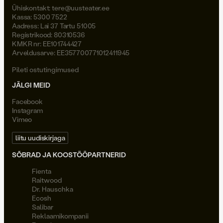
Ühiskontakt:
tere@uusteater.ee
Kassa: 5300 7522
Aadress: Lai 37 Tartu 51005
Registrikood: 80310536
KMKR nr: EE101744427
Arveldusarve: EE357700771012411945
Pileti ostutingimused
JÄLGI MEID
Facebook
Instagram
Vimeo
liitu uudiskirjaga
SÕBRAD JA KOOSTÖÖPARTNERID
Fienta
Raitwood
Dr. Hauschka
Ecosh
Salibar
Reklaamikompanii