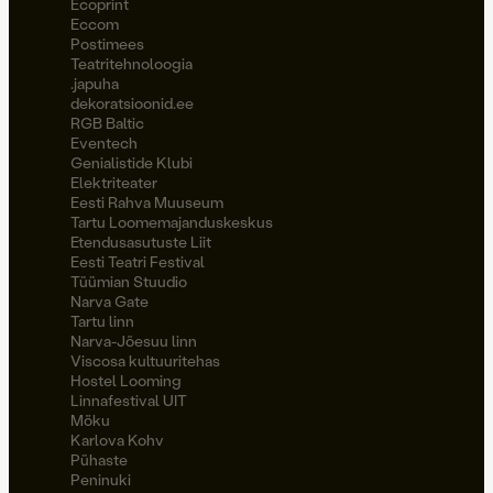
Ecoprint
Eccom
Postimees
Teatritehnoloogia
.japuha
dekoratsioonid.ee
RGB Baltic
Eventech
Genialistide Klubi
Elektriteater
Eesti Rahva Muuseum
Tartu Loomemajanduskeskus
Etendusasutuste Liit
Eesti Teatri Festival
Tüümian Stuudio
Narva Gate
Tartu linn
Narva-Jõesuu linn
Viscosa kultuuritehas
Hostel Looming
Linnafestival UIT
Möku
Karlova Kohv
Pühaste
Peninuki