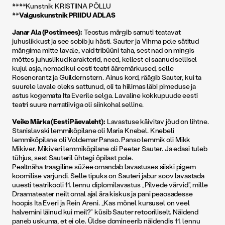
****Kunstnik KRISTIINA PÕLLU
**
Valguskunstnik PRIIDU ADLAS
Janar Ala (Postimees):
Teostus märgib samuti teatavat
juhuslikkust ja see sobib ju hästi. Sauter ja Vihma pole sätitud
mängima mitte lavale, vaid tribüüni taha, sest nad on mingis
mõttes juhuslikud karakterid, need, kellest ei saanud sellisel
kujul asja, nemad kui eesti teatri ääremärkused, selle
Rosencrantz ja Guildernstern. Ainus kord, räägib Sauter, kui ta
suurele lavale oleks sattunud, oli ta hiilimas läbi pimeduse ja
astus kogemata Ita Everile selga. Lavaline kokkupuude eesti
teatri suure narratiiviga oli siinkohal selline.
Veiko Märka (Eesti Päevaleht):
Lavastuse käivitav jõud on lihtne.
Stanislavski lemmikõpilane oli Maria Knebel. Knebeli
lemmikõpilane oli Voldemar Panso. Panso lemmik oli Mikk
Mikiver. Mikiveri lemmikõpilane oli Peeter Sauter. Ja edasi tuleb
tühjus, sest Sauteril ühtegi õpilast pole.
Pealtnäha traagiline süžee omandab lavastuses siiski pigem
koomilise varjundi. Selle tipuks on Sauteri jabur soov lavastada
uuesti teatrikooli 11. lennu diplomilavastus „Pilvede värvid”, mille
Draamateater neilt omal ajal ära kiskus ja pani peaosadesse
hoopis Ita Everi ja Rein Areni. „Kas mõnel kursusel on veel
halvemini läinud kui meil?” küsib Sauter retooriliselt. Näidend
paneb uskuma, et ei ole. Üldse domineerib näidendis 11. lennu