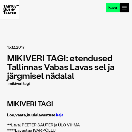
kava
15.12.2017
MIKIVERI TAGI: etendused
Tallinnas Vabas Lavas sel ja
järgmisel nädalal
mikiveri tagi
MIKIVERI TAGI
Loe, vaata, kuula lavastuse
kaja
**Laval PEETER SAUTER ja ÜLO VIHMA
****Lavastaja IVAR PÕLLU