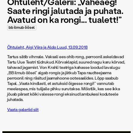
Õhtuleht/Galerii: „Vaheaeg!
Saate ringi jalutada ja puhata.
Avatud on ka rongi... tualett!”
bb ilmub öösel
Õhtuleht, Aigi Viira ja Aldo Luud, 13.09.2018
Tartus sätib vihmale. Vaksali ees ohib rong, perroonil askeldavad
Tartu Uue Teatri tüdrukud. Kõrvaklapid, suured nagu karu kõrvad,
tahavad jagamist. Von Krahli teatriga kahasse loodud lavalugu
„BB ilmub öösel” algab rongis ja jätkub Tapa raudteejaama
perroonil ning räsitud jaamahoone ootesaalides. Lõpp saabub
Tapal. „Vaata kindlasti, et astuksid õigesse rongi!” vannutab
meelespea, mis tulijaile pihku surutakse. Mõistlik, kes see ikka
jõuab pärast kõiki valesse rongi eksinud lambukesi koduteele
juhatada.
Vaata galeriid siit