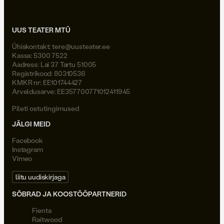
UUS TEATER MTÜ
Ühiskontakt:
tere@uusteater.ee
Kassa: 5300 7522
Aadress: Lai 37 Tartu 51005
Registrikood: 80310536
KMKR nr: EE101744427
Arveldusarve: EE357700771012411945
Pileti ostutingimused
JÄLGI MEID
Facebook
Instagram
Vimeo
liitu uudiskirjaga
SÕBRAD JA KOOSTÖÖPARTNERID
Fienta
Raitwood