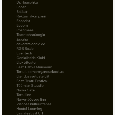
Dr. Hauschka
Ecosh
Salibar
Reklaamikompanii
Ecoprint
Eccom
Postimees
Teatritehnoloogia
.japuha
dekoratsioonid.ee
RGB Baltic
Eventech
Genialistide Klubi
Elektriteater
Eesti Rahva Muuseum
Tartu Loomemajanduskeskus
Etendusasutuste Liit
Eesti Teatri Festival
Tüümian Stuudio
Narva Gate
Tartu linn
Narva-Jõesuu linn
Viscosa kultuuritehas
Hostel Looming
Linnafestival UIT