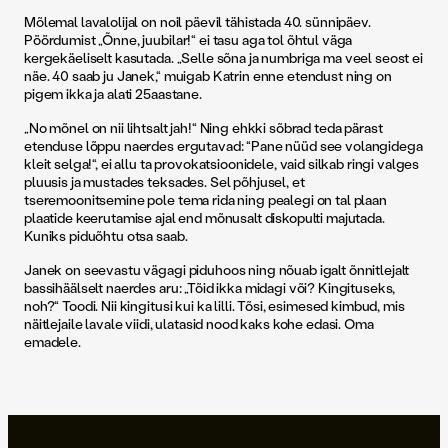
Mõlemal lavalolijal on noil päevil tähistada 40. sünnipäev.
Pöördumist „Õnne, juubilar!“ ei tasu aga tol õhtul väga
kergekäeliselt kasutada. „Selle sõna ja numbriga ma veel seost ei
näe. 40 saab ju Janek,“ muigab Katrin enne etendust ning on
pigem ikka ja alati 25aastane.
„No mõnel on nii lihtsalt jah!“ Ning ehkki sõbrad teda pärast
etenduse lõppu naerdes ergutavad: “Pane nüüd see volangidega
kleit selga!“, ei allu ta provokatsioonidele, vaid silkab ringi valges
pluusis ja mustades teksades. Sel põhjusel, et
tseremoonitsemine pole tema rida ning pealegi on tal plaan
plaatide keerutamise ajal end mõnusalt diskopulti majutada.
Kuniks piduõhtu otsa saab.
Janek on seevastu vägagi piduhoos ning nõuab igalt õnnitlejalt
bassihäälselt naerdes aru: „Tõid ikka midagi või? Kingituseks,
noh?“ Toodi. Nii kingitusi kui ka lilli. Tõsi, esimesed kimbud, mis
näitlejaile lavale viidi, ulatasid nood kaks kohe edasi. Oma
emadele.