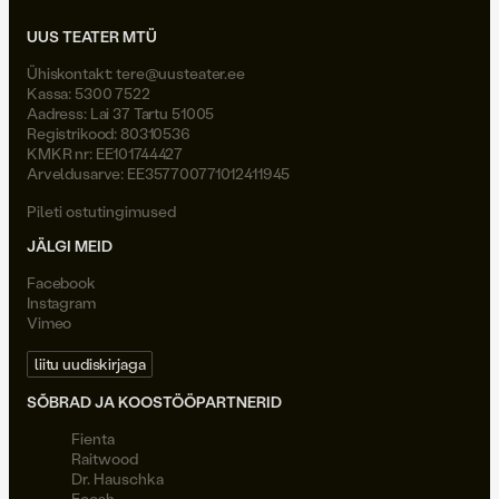
UUS TEATER MTÜ
Ühiskontakt:
tere@uusteater.ee
Kassa: 5300 7522
Aadress: Lai 37 Tartu 51005
Registrikood: 80310536
KMKR nr: EE101744427
Arveldusarve: EE357700771012411945
Pileti ostutingimused
JÄLGI MEID
Facebook
Instagram
Vimeo
liitu uudiskirjaga
SÕBRAD JA KOOSTÖÖPARTNERID
Fienta
Raitwood
Dr. Hauschka
Ecosh