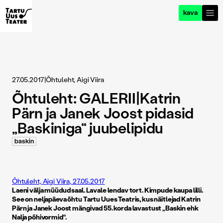
kava
27.05.2017
|
Õhtuleht, Aigi Viira
Õhtuleht: GALERII|Katrin
Pärn ja Janek Joost pidasid
„Baskiniga“ juubelipidu
baskin
Õhtuleht, Aigi Viira, 27.05.2017
Laeni välja müüdud saal. Lavale lendav tort. Kimpude kaupa lilli.
See on neljapäeva õhtu Tartu Uues Teatris, kus näitlejad Katrin
Pärn ja Janek Joost mängivad 55. korda lavastust „Baskin ehk
Nalja põhivormid“.