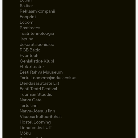
Salibar
Reklaamikompanii
Ecoprint
Eccom
Postimees
Teatritehnoloogia
.japuha
dekoratsioonid.ee
RGB Baltic
Eventech
Genialistide Klubi
Elektriteater
Eesti Rahva Muuseum
Tartu Loomemajanduskeskus
Etendusasutuste Liit
Eesti Teatri Festival
Tüümian Stuudio
Narva Gate
Tartu linn
Narva-Jõesuu linn
Viscosa kultuuritehas
Hostel Looming
Linnafestival UIT
Möku