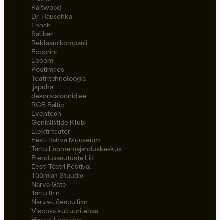
Raitwood
Dr. Hauschka
Ecosh
Salibar
Reklaamikompanii
Ecoprint
Eccom
Postimees
Teatritehnoloogia
.japuha
dekoratsioonid.ee
RGB Baltic
Eventech
Genialistide Klubi
Elektriteater
Eesti Rahva Muuseum
Tartu Loomemajanduskeskus
Etendusasutuste Liit
Eesti Teatri Festival
Tüümian Stuudio
Narva Gate
Tartu linn
Narva-Jõesuu linn
Viscosa kultuuritehas
Hostel Looming