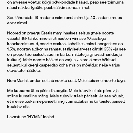
on arvesse võetud kõigi põlvkondade hääled, peab see toimuma
näost näkku. Igaüks peab rääkima enda nimel.
See tähendab: 19-aastane naine enda nimel ja 40-aastane mees
enda nimel.
Noored on praegu Eestis marginaalses seisus (meie noorte
vabatahtlik lahkumine siit ilmast on viimase 10 aastaga
kahekordistunud, noorte osakaal kohalikes esindusorganites on
1,5%, noortevaldkonna rahastust riigieelarvest kärbiti 35% - ja see
on proportsionaalselt suurim kärbe, millele järgnevad haridus ja
kultuur). Meie noorte hääled on varjus. Ja me oleme häiritud
sellest, kui keegi kaaperdab koha, mis on mõeldud neile varjus
olevatele häältele.
Nora Maria London seisab noorte eest. Meie seisame noorte taga.
Me kutsume üles päris dialoogile. Meie tulevik ei ole põnev ja
stiilne kunstiline mäng. Meie tulevik tuleb päriselt. Ja see nõuab,
et me ise oleksime päriselt ning võimaldaksime ka teistel päriselt
kuuldav olla.
Lavastuse "HYMN" loojad