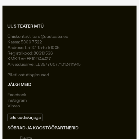
UUS TEATER MTÜ
Ühiskontakt:
tere@uusteater.ee
Kassa: 5300 7522
Aadress: Lai 37 Tartu 51005
Registrikood: 80310536
KMKR nr: EE101744427
Arveldusarve: EE357700771012411945
Pileti ostutingimused
JÄLGI MEID
Facebook
Instagram
Vimeo
liitu uudiskirjaga
SÕBRAD JA KOOSTÖÖPARTNERID
Fienta