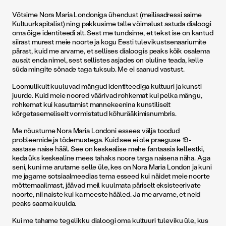
Võtsime Nora Maria Londoniga ühendust (meiliaadressi saime
Kultuurkapitalist) ning pakkusime talle võimalust astuda dialoogi
oma õige identiteedi alt. Sest me tundsime, et tekst ise on kantud
siirast murest meie noorte ja kogu Eesti tulevikustsenaariumite
pärast, kuid me arvame, et sellises dialoogis peaks kõik osalema
ausalt enda nimel, sest sellistes asjades on oluline teada, kelle
süda mingite sõnade taga tuksub. Me ei saanud vastust.
Loomulikult kuuluvad mängud identiteediga kultuuri ja kunsti
juurde. Kuid meie noored väärivad rohkemat kui pelka mängu,
rohkemat kui kasutamist mannekeenina kunstiliselt
kõrgetasemeliselt vormistatud kõhurääkimisnumbris.
Me nõustume Nora Maria Londoni essees välja toodud
probleemide ja tõdemustega. Kuid see ei ole praeguse 19-
aastase naise hääl. See on keskealise mehe fantaasia kellestki,
keda üks keskealine mees tahaks noore targa naisena näha. Aga
seni, kuni me arutame selle üle, kes on Nora Maria London ja kuni
me jagame sotsiaalmeedias tema esseed kui näidet meie noorte
mõttemaailmast, jäävad meil kuulmata päriselt eksisteerivate
noorte, nii naiste kui ka meeste hääled. Ja me arvame, et neid
peaks saama kuulda.
Kui me tahame tegelikku dialoogi oma kultuuri tuleviku üle, kus