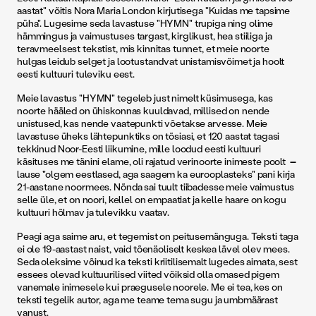
aastat" võitis Nora Maria London kirjutisega "Kuidas me tapsime
püha". Lugesime seda lavastuse "HYMN" trupiga ning olime
hämmingus ja vaimustuses targast, kirglikust, hea stiiliga ja
teravmeelsest tekstist, mis kinnitas tunnet, et meie noorte
hulgas leidub selget ja lootustandvat unistamisvõimet ja hoolt
eesti kultuuri tuleviku eest.
Meie lavastus "HYMN" tegeleb just nimelt küsimusega, kas
noorte hääled on ühiskonnas kuuldavad, millised on nende
unistused, kas nende vaatepunkti võetakse arvesse. Meie
lavastuse üheks lähtepunktiks on tõsiasi, et 120 aastat tagasi
tekkinud Noor-Eesti liikumine, mille loodud eesti kultuuri
käsituses me tänini elame, oli rajatud verinoorte inimeste poolt
–
lause "olgem eestlased, aga saagem ka eurooplasteks" pani kirja
21-aastane noormees. Nõnda sai tuult tiibadesse meie vaimustus
selle üle, et on noori, kellel on empaatiat ja kelle haare on kogu
kultuuri hõlmav ja tulevikku vaatav.
Peagi aga saime aru, et tegemist on peitusemänguga. Teksti taga
ei ole 19-aastast naist, vaid tõenäoliselt keskea lävel olev mees.
Seda oleksime võinud ka teksti kriitilisemalt lugedes aimata, sest
essees olevad kultuurilised viited võiksid olla omased pigem
vanemale inimesele kui praegusele noorele. Me ei tea, kes on
teksti tegelik autor, aga me teame tema sugu ja umbmäärast
vanust.