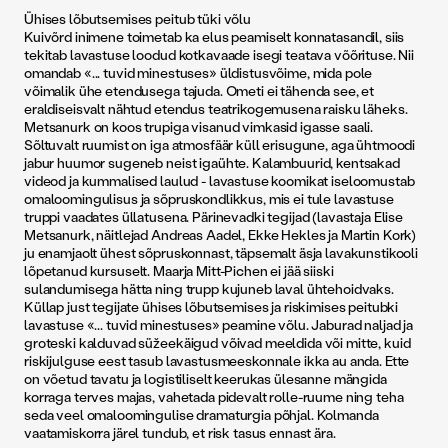
Ühises lõbutsemises peitub tüki võlu
Kuivõrd inimene toimetab ka elus peamiselt konnatasandil, siis
tekitab lavastuse loodud kotkavaade isegi teatava võõrituse. Nii
omandab «... tuvid minestuses» üldistusvõime, mida pole
võimalik ühe etendusega tajuda. Ometi ei tähenda see, et
eraldiseisvalt nähtud etendus teatrikogemusena raisku läheks.
Metsanurk on koos trupiga visanud vimkasid igasse saali.
Sõltuvalt ruumist on iga atmosfäär küll erisugune, aga ühtmoodi
jabur huumor sugeneb neist igaühte. Kalambuurid, kentsakad
videod ja kummalised laulud - lavastuse koomikat iseloomustab
omaloomingulisus ja sõpruskondlikkus, mis ei tule lavastuse
truppi vaadates üllatusena. Pärinevadki tegijad (lavastaja Elise
Metsanurk, näitlejad Andreas Aadel, Ekke Hekles ja Martin Kork)
ju enamjaolt ühest sõpruskonnast, täpsemalt äsja lavakunstikooli
lõpetanud kursuselt. Maarja Mitt-Pichen ei jää siiski
sulandumisega hätta ning trupp kujuneb laval ühtehoidvaks.
Küllap just tegijate ühises lõbutsemises ja riskimises peitubki
lavastuse «... tuvid minestuses» peamine võlu. Jaburad naljad ja
groteski kalduvad süžeekäigud võivad meeldida või mitte, kuid
riskijulguse eest tasub lavastusmeeskonnale ikka au anda. Ette
on võetud tavatu ja logistiliselt keerukas ülesanne mängida
korraga terves majas, vahetada pidevalt rolle-ruume ning teha
seda veel omaloomingulise dramaturgia põhjal. Kolmanda
vaatamiskorra järel tundub, et risk tasus ennast ära.