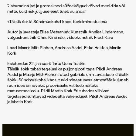
"Jaburad naljad ja grotesksed süžeekäigud võivad meeldida või
mitte, kuid riskijulguse eest tuleb au anda."
«Täielik šokk! Sündmuskohal kaos, tuvid minestuses»
Autor ja lavastaja Elise Metsanurk Kunstnik Annika Lindemann,
valguskunstnik Chris Kirsimäe, videokunstnik Fredi Karu
Laval Maarja Mitt-Pichen, Andreas Aadel, Ekke Hekles, Martin
Kork
Esietendus 22. jaanuaril Tartu Uues Teatris
Täielik šokk tabab tegelasi ka puljongipoti taga. Pildil Andreas
Aadel ja Maarja Mitt-Pichen.fotod: gabriela urm Lavastuse «Täielik
šokk! Sündmuskohal kaos, tuvid minestuses» atmosfäär kujuneb
ruumides erinevaks: proovisaalis valitseb näiteks
matusemeeleolu. Pildil Martin Kork.Eri tubades viibivad
tegelased suhtlevad videosilla vahendusel. Pildil Andreas Aadel
ja Martin Kork.