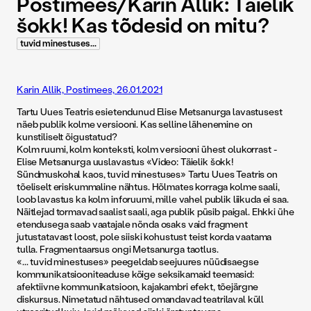
Postimees/Karin Allik: Täielik
šokk! Kas tõdesid on mitu?
tuvid minestuses...
Karin Allik, Postimees, 26.01.2021
Tartu Uues Teatris esietendunud Elise Metsanurga lavastusest
näeb publik kolme versiooni. Kas selline lähenemine on
kunstiliselt õigustatud?
Kolm ruumi, kolm konteksti, kolm versiooni ühest olukorrast -
Elise Metsanurga uuslavastus «Video: Täielik šokk!
Sündmuskohal kaos, tuvid minestuses» Tartu Uues Teatris on
tõeliselt eriskummaline nähtus. Hõlmates korraga kolme saali,
loob lavastus ka kolm inforuumi, mille vahel publik liikuda ei saa.
Näitlejad tormavad saalist saali, aga publik püsib paigal. Ehkki ühe
etendusega saab vaatajale nõnda osaks vaid fragment
jutustatavast loost, pole siiski kohustust teist korda vaatama
tulla. Fragmentaarsus ongi Metsanurga taotlus.
«... tuvid minestuses» peegeldab seejuures nüüdisaegse
kommunikatsiooniteaduse kõige seksikamaid teemasid:
afektiivne kommunikatsioon, kajakambri efekt, tõejärgne
diskursus. Nimetatud nähtused omandavad teatrilaval küll