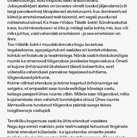
utreeritud kuju, kuid mõjuvad siiski äratuntavana.
Juba pealkirjast alates on lavastus nimelt loodud jäljendama (või
isegi parodeerima) tänapäevast aruteluruumi, kus domineerivad
kiired ja emotsionaalsed reaktsioonid, ent sageli puuduvad
mõtestatud sõnad. Ka fraas «Video: Täielik šokk! Sündmuskohal
kaos, tuvid minestuses» ei ütle ju midagi selle kohta, mis, kus või
miks juhtus, vaid vahendab emotsiooni - ja see emotsioon on
ärev.
Too «täielik šokk» muudab ärevaks kogu lavastuse
tegelaskonna, aga paigutub eri saalides eri kontekstidesse,
kohtub eri hoiakute ja teadmistega. Nõnda saab kriisiolukord igas
ruumis ka omamoodi tõlgenduse ja edasise tegevuskava. Ometi
ei kujune (info)ruumid üksteisest täiesti isoleerituks, sest
videosilla vahendusel pannakse tegelased suhtlema,
tõlgendused põrkuma.
Kolme nähtud etenduse ja kolme kogetud (info)ruumiga sai
selgeks, et empaatiat saan tunda eelkõige kõneleja vastu,
kellega parajasti ühes ruumis viibin. Mõista saan tõlgendust, mille
kujunemisele olen vahetult tunnistajaks olnud. Ühes ruumis
äärmuslikuna tundunud tõlgendus paistab seega teises
loogilisena ja vastupidi.
Tervikliku kogemuse saab ka ühte etendust vaadates
Nagu aga ennist mainisin, pole teatrivaatajal kohustust tingimata
kolme etendust külastada - ka iga etendus omaette peaks