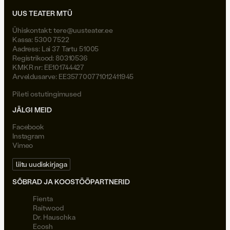
UUS TEATER MTÜ
Ühiskontakt:
tere@uusteater.ee
Kassa: 5300 7522
Aadress: Lai 37 Tartu 51005
Registrikood: 80310536
KMKR nr: EE101744427
Arveldusarve: EE357700771012411945
Pileti ostutingimused
JÄLGI MEID
Facebook
Instagram
Vimeo
liitu uudiskirjaga
SÕBRAD JA KOOSTÖÖPARTNERID
Fienta
Raitwood
Dr. Hauschka
Ecosh