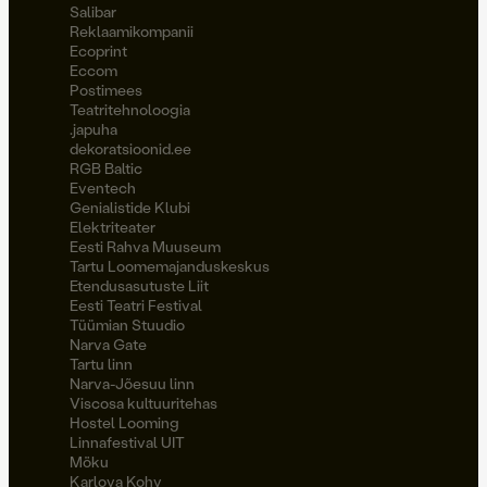
Salibar
Reklaamikompanii
Ecoprint
Eccom
Postimees
Teatritehnoloogia
.japuha
dekoratsioonid.ee
RGB Baltic
Eventech
Genialistide Klubi
Elektriteater
Eesti Rahva Muuseum
Tartu Loomemajanduskeskus
Etendusasutuste Liit
Eesti Teatri Festival
Tüümian Stuudio
Narva Gate
Tartu linn
Narva-Jõesuu linn
Viscosa kultuuritehas
Hostel Looming
Linnafestival UIT
Möku
Karlova Kohv