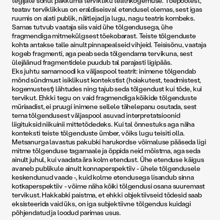
tegijate sõnul pakkuma tervikliku teatrikogemuse. Tõepoolest,
teatav terviklikkus on eraldiseisval etendusel olemas, sest igas
ruumis on alati publik, näitlejad ja lugu, nagu teatris kombeks.
Samas tutvub vaataja siis vaid ühe tõlgendusega, ühe
fragmendiga mitmekülgsest tõekobarast. Teiste tõlgenduste
kohta antakse talle ainult pinnapealseid vihjeid. Teisisõnu, vaataja
kogeb fragmenti, aga peab seda tõlgendama tervikuna, sest
ülejäänud fragmentidele puudub tal parajasti ligipääs.
Eks juhtu samamoodi ka väljaspool teatrit: inimene tõlgendab
mõnd sündmust isiklikust kontekstist (hoiakutest, teadmistest,
kogemustest) lähtudes ning tajub seda tõlgendust kui tõde, kui
tervikut. Ehkki tegu on vaid fragmendiga kõikide tõlgenduste
müriaadist, ei pruugi inimene sellele tähelepanu osutada, sest
tema tõlgendusest väljaspool asuvad interpretatsioonid
liigituksid niikuinii mittetõdedeks. Kui tal õnnestuks aga näha
konteksti teiste tõlgenduste ümber, võiks lugu teisiti olla.
Metsanurga lavastus pakubki harukordse võimaluse pääseda ligi
mitme tõlgenduse tagamaale ja õppida neid mõistma, aga seda
ainult juhul, kui vaadata ära kolm etendust. Ühe etenduse käigus
avaneb publikule ainult konnaperspektiiv - ühele tõlgendusele
keskendunud vaade -, kuid kolme etendusega lisandub sinna
kotkaperspektiiv - võime näha kõiki tõlgendusi osana suuremast
tervikust. Hakkabki paistma, et ehkki objektiivseid tõdesid saab
eksisteerida vaid üks, on iga subjektiivne tõlgendus kuidagi
põhjendatud ja loodud parimas usus.