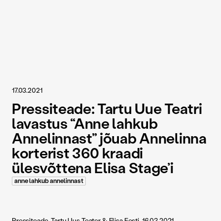
17.03.2021
Pressiteade: Tartu Uue Teatri
lavastus “Anne lahkub
Annelinnast” jõuab Annelinna
korterist 360 kraadi
ülesvõttena Elisa Stage’i
anne lahkub annelinnast
Pressiteade, Tartu Uus Teater & Elisa Eesti, 16.03.2021