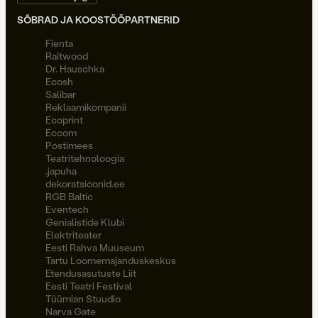
SÕBRAD JA KOOSTÖÖPARTNERID
Fienta
Raitwood
Dr. Hauschka
Ecosh
Salibar
Reklaamikompanii
Ecoprint
Eccom
Postimees
Teatritehnoloogia
.japuha
dekoratsioonid.ee
RGB Baltic
Eventech
Genialistide Klubi
Elektriteater
Eesti Rahva Muuseum
Tartu Loomemajanduskeskus
Etendusasutuste Liit
Eesti Teatri Festival
Tüümian Stuudio
Narva Gate