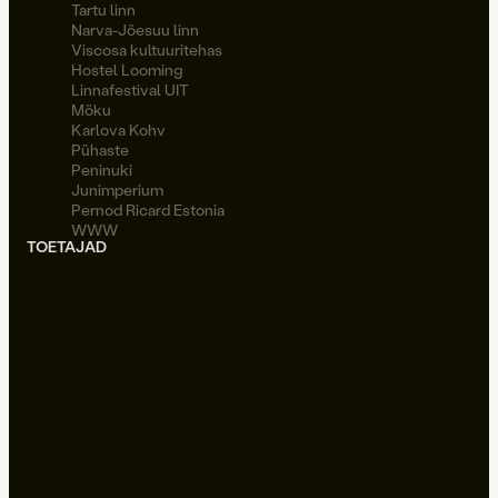
Tartu linn
Narva-Jõesuu linn
Viscosa kultuuritehas
Hostel Looming
Linnafestival UIT
Möku
Karlova Kohv
Pühaste
Peninuki
Junimperium
Pernod Ricard Estonia
WWW
TOETAJAD