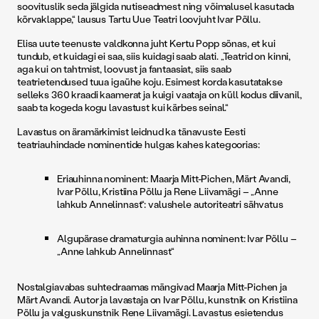
soovituslik seda jälgida nutiseadmest ning võimalusel kasutada
kõrvaklappe,“ lausus Tartu Uue Teatri loovjuht Ivar Põllu.
Elisa uute teenuste valdkonna juht Kertu Popp sõnas, et kui
tundub, et kuidagi ei saa, siis kuidagi saab alati. „Teatrid on kinni,
aga kui on tahtmist, loovust ja fantaasiat, siis saab
teatrietendused tuua igaühe koju. Esimest korda kasutatakse
selleks 360 kraadi kaamerat ja kuigi vaataja on küll kodus diivanil,
saab ta kogeda kogu lavastust kui kärbes seinal.“
Lavastus on äramärkimist leidnud ka tänavuste Eesti
teatriauhindade nominentide hulgas kahes kategoorias:
Eriauhinna nominent: Maarja Mitt-Pichen, Märt Avandi,
Ivar Põllu, Kristiina Põllu ja Rene Liivamägi – „Anne
lahkub Annelinnast“: valushele autoriteatri sähvatus
Algupärase dramaturgia auhinna nominent: Ivar Põllu –
„Anne lahkub Annelinnast“
Nostalgiavabas suhtedraamas mängivad Maarja Mitt-Pichen ja
Märt Avandi. Autor ja lavastaja on Ivar Põllu, kunstnik on Kristiina
Põllu ja valguskunstnik Rene Liivamägi. Lavastus esietendus