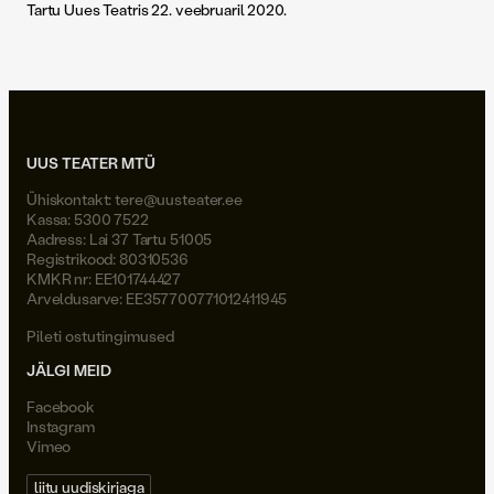
Tartu Uues Teatris 22. veebruaril 2020.
UUS TEATER MTÜ
Ühiskontakt:
tere@uusteater.ee
Kassa: 5300 7522
Aadress: Lai 37 Tartu 51005
Registrikood: 80310536
KMKR nr: EE101744427
Arveldusarve: EE357700771012411945
Pileti ostutingimused
JÄLGI MEID
Facebook
Instagram
Vimeo
liitu uudiskirjaga