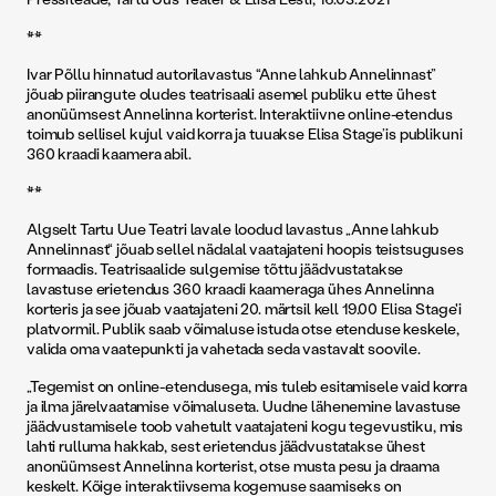
**
Ivar Põllu hinnatud autorilavastus “Anne lahkub Annelinnast”
jõuab piirangute oludes teatrisaali asemel publiku ette ühest
anonüümsest Annelinna korterist. Interaktiivne online-etendus
toimub sellisel kujul vaid korra ja tuuakse Elisa Stage’is publikuni
360 kraadi kaamera abil.
**
Algselt Tartu Uue Teatri lavale loodud lavastus „Anne lahkub
Annelinnast“ jõuab sellel nädalal vaatajateni hoopis teistsuguses
formaadis. Teatrisaalide sulgemise tõttu jäädvustatakse
lavastuse erietendus 360 kraadi kaameraga ühes Annelinna
korteris ja see jõuab vaatajateni 20. märtsil kell 19.00 Elisa Stage'i
platvormil. Publik saab võimaluse istuda otse etenduse keskele,
valida oma vaatepunkti ja vahetada seda vastavalt soovile.
„Tegemist on online-etendusega, mis tuleb esitamisele vaid korra
ja ilma järelvaatamise võimaluseta. Uudne lähenemine lavastuse
jäädvustamisele toob vahetult vaatajateni kogu tegevustiku, mis
lahti rulluma hakkab, sest erietendus jäädvustatakse ühest
anonüümsest Annelinna korterist, otse musta pesu ja draama
keskelt. Kõige interaktiivsema kogemuse saamiseks on