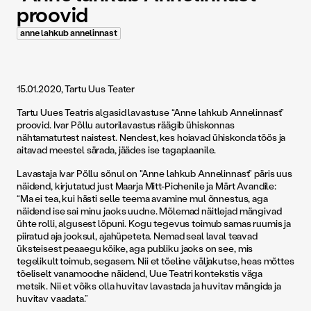
proovid
anne lahkub annelinnast
15.01.2020, Tartu Uus Teater
Tartu Uues Teatris algasid lavastuse “Anne lahkub Annelinnast”
proovid. Ivar Põllu autorilavastus räägib ühiskonnas
nähtamatutest naistest. Nendest, kes hoiavad ühiskonda töös ja
aitavad meestel särada, jäädes ise tagaplaanile.
Lavastaja Ivar Põllu sõnul on "Anne lahkub Annelinnast” päris uus
näidend, kirjutatud just Maarja Mitt-Pichenile ja Märt Avandile:
“Ma ei tea, kui hästi selle teema avamine mul õnnestus, aga
näidend ise sai minu jaoks uudne. Mõlemad näitlejad mängivad
ühte rolli, algusest lõpuni. Kogu tegevus toimub samas ruumis ja
piiratud aja jooksul, ajahüpeteta. Nemad seal laval teavad
üksteisest peaaegu kõike, aga publiku jaoks on see, mis
tegelikult toimub, segasem. Nii et tõeline väljakutse, heas mõttes
tõeliselt vanamoodne näidend, Uue Teatri kontekstis väga
metsik. Nii et võiks olla huvitav lavastada ja huvitav mängida ja
huvitav vaadata.”