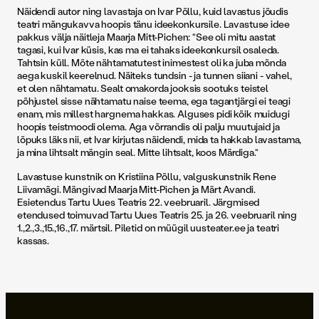
Näidendi autor ning lavastaja on Ivar Põllu, kuid lavastus jõudis
teatri mängukavva hoopis tänu ideekonkursile. Lavastuse idee
pakkus välja näitleja Maarja Mitt-Pichen: “See oli mitu aastat
tagasi, kui Ivar küsis, kas ma ei tahaks ideekonkursil osaleda.
Tahtsin küll. Mõte nähtamatutest inimestest oli ka juba mõnda
aega kuskil keerelnud. Näiteks tundsin - ja tunnen siiani - vahel,
et olen nähtamatu. Sealt omakorda jooksis sootuks teistel
põhjustel sisse nähtamatu naise teema, ega tagantjärgi ei teagi
enam, mis millest hargnema hakkas. Alguses pidi kõik muidugi
hoopis teistmoodi olema. Aga võrrandis oli palju muutujaid ja
lõpuks läks nii, et Ivar kirjutas näidendi, mida ta hakkab lavastama,
ja mina lihtsalt mängin seal. Mitte lihtsalt, koos Märdiga.“
Lavastuse kunstnik on Kristiina Põllu, valguskunstnik Rene
Liivamägi. Mängivad Maarja Mitt-Pichen ja Märt Avandi.
Esietendus Tartu Uues Teatris 22. veebruaril. Järgmised
etendused toimuvad Tartu Uues Teatris 25. ja 26. veebruaril ning
1.,2.,3.,15.,16.,17. märtsil. Piletid on müügil uusteater.ee ja teatri
kassas.