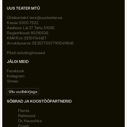
UUS TEATER MTÜ
Ühiskontakt:
tere@uusteater.ee
Kassa: 5300 7522
Aadress: Lai 37 Tartu 51005
Registrikood: 80310536
KMKR nr: EE101744427
Arveldusarve: EE357700771012411945
Pileti ostutingimused
JÄLGI MEID
Facebook
Instagram
Vimeo
liitu uudiskirjaga
SÕBRAD JA KOOSTÖÖPARTNERID
Fienta
Raitwood
Dr. Hauschka
Ecosh