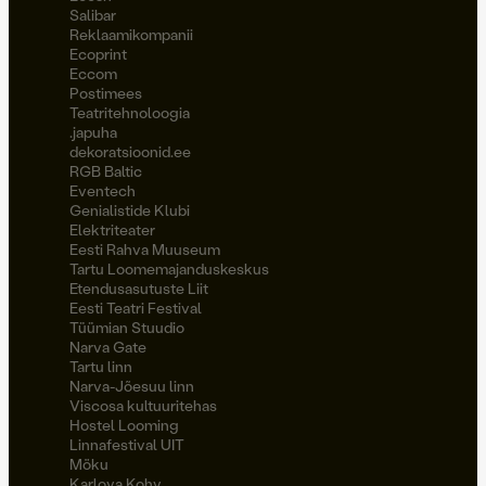
Salibar
Reklaamikompanii
Ecoprint
Eccom
Postimees
Teatritehnoloogia
.japuha
dekoratsioonid.ee
RGB Baltic
Eventech
Genialistide Klubi
Elektriteater
Eesti Rahva Muuseum
Tartu Loomemajanduskeskus
Etendusasutuste Liit
Eesti Teatri Festival
Tüümian Stuudio
Narva Gate
Tartu linn
Narva-Jõesuu linn
Viscosa kultuuritehas
Hostel Looming
Linnafestival UIT
Möku
Karlova Kohv