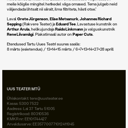
meile kõigile mingitel hetkedel väga omased. Tema julgeb neid
väljendada lihtsalt nii siiralt, ilma filtriteta, hästi otse.”
Laval
Grete Jürgenson
,
Elise Metsanurk
,
Johannes Richard
Sepping
(Rakvere Teater) ja
Eduard Tee
. Lavastuse kunstnik on
Arthur Arula
, helikujundaja
Raido Linkmann
ja valguskunstnik
Rene Liivamägi
. Plakatimaali autor on
Paper Cuts
.
Etendused Tartu Uues Teatri suures saalis:
8 märts (esietendus) / 13+14+15 märts / 6+7+13+14+27+28 aprill
UUS TEATER MTÜ
Ühiskontakt:
tere@uusteater.ee
Kassa: 5300 7522
Aadress: Lai 37 Tartu 51005
Registrikood: 80310536
KMKR nr: EE101744427
Arveldusarve: EE357700771012411945