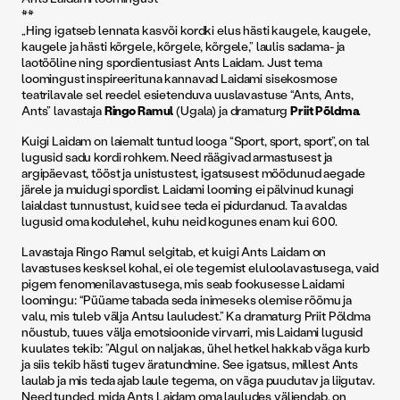
**
„Hing igatseb lennata kasvõi kordki elus hästi kaugele, kaugele,
kaugele ja hästi kõrgele, kõrgele, kõrgele,” laulis sadama- ja
laotööline ning spordientusiast Ants Laidam. Just tema
loomingust inspireerituna kannavad Laidami sisekosmose
teatrilavale sel reedel esietenduva uuslavastuse “Ants, Ants,
Ants” lavastaja
Ringo Ramul
(Ugala) ja dramaturg
Priit Põldma
.
Kuigi Laidam on laiemalt tuntud looga “Sport, sport, sport”, on tal
lugusid sadu kordi rohkem. Need räägivad armastusest ja
argipäevast, tööst ja unistustest, igatsusest möödunud aegade
järele ja muidugi spordist. Laidami looming ei pälvinud kunagi
laialdast tunnustust, kuid see teda ei pidurdanud. Ta avaldas
lugusid oma kodulehel, kuhu neid kogunes enam kui 600.
Lavastaja Ringo Ramul selgitab, et kuigi Ants Laidam on
lavastuses kesksel kohal, ei ole tegemist eluloolavastusega, vaid
pigem fenomenilavastusega, mis seab fookusesse Laidami
loomingu: “Püüame tabada seda inimeseks olemise rõõmu ja
valu, mis tuleb välja Antsu lauludest.” Ka dramaturg Priit Põldma
nõustub, tuues välja emotsioonide virvarri, mis Laidami lugusid
kuulates tekib: ”Algul on naljakas, ühel hetkel hakkab väga kurb
ja siis tekib hästi tugev äratundmine. See igatsus, millest Ants
laulab ja mis teda ajab laule tegema, on väga puudutav ja liigutav.
Need tunded, mida Ants Laidam oma lauludes väljendab, on