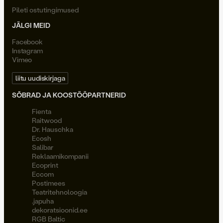
Pileti ostutingimused
JÄLGI MEID
Facebook
Instagram
Vimeo
liitu uudiskirjaga
SÕBRAD JA KOOSTÖÖPARTNERID
Fienta
Raitwood
Dr. Hauschka
Ecosh
Salibar
Reklaamikompanii
Ecoprint
Eccom
Postimees
Teatritehnoloogia
.japuha
dekoratsioonid.ee
RGB Baltic