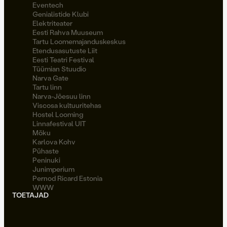
Eventech
Genialistide Klubi
Elektriteater
Eesti Rahva Muuseum
Tartu Loomemajanduskeskus
Etendusasutuste Liit
Eesti Teatri Festival
Tüümian Stuudio
Narva Gate
Tartu linn
Narva-Jõesuu linn
Viscosa kultuuritehas
Hostel Looming
Linnafestival UIT
Möku
Karlova Kohv
Pühaste
Peninuki
Junimperium
Pernod Ricard Estonia
WWW
TOETAJAD