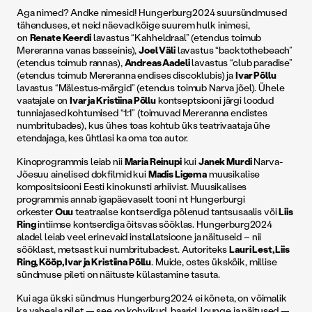
Aga nimed? Andke nimesid! Hungerburg2024 suursündmused
tähenduses, et neid näevad kõige suurem hulk inimesi,
on
Renate Keerdi
lavastus “Kahheldraal” (etendus toimub
Mereranna vanas basseinis),
Joel Väli
lavastus “backtothebeach”
(etendus toimub rannas),
Andreas Aadeli
lavastus “club paradise”
(etendus toimub Mereranna endises discoklubis) ja
Ivar Põllu
lavastus “Mälestus-märgid” (etendus toimub Narva jõel). Ühele
vaatajale on
Ivar ja Kristiina Põllu
kontseptsiooni järgi loodud
tunniajased kohtumised “1:1” (toimuvad Mereranna endistes
numbritubades), kus ühes toas kohtub üks teatrivaataja ühe
etendajaga, kes ühtlasi ka oma toa autor.
Kinoprogrammis leiab nii
Maria Reinupi
kui
Janek Murdi
Narva-
Jõesuu ainelised dokfilmid kui
Madis Ligema
muusikalise
kompositsiooni Eesti kinokunsti arhiivist. Muusikalises
programmis annab igapäevaselt tooni nt Hungerburgi
orkester
Ouu
teatraalse kontserdiga põlenud tantsusaalis või
Liis
Ring
intiimse kontserdiga õitsvas sööklas. Hungerburg2024
aladel leiab veel erinevaid installatsioone ja näituseid – nii
sööklast, metsast kui numbritubadest. Autoriteks
Lauri Lest, Liis
Ring, Kööp, Ivar ja Kristiina Põllu
. Muide, ostes ükskõik, millise
sündmuse pileti on näituste külastamine tasuta.
Kui aga ükski sündmus Hungerburg2024 ei kõneta, on võimalik
ka vaheala pilet — see on kohvikud, baarid, lounge ja näitused —