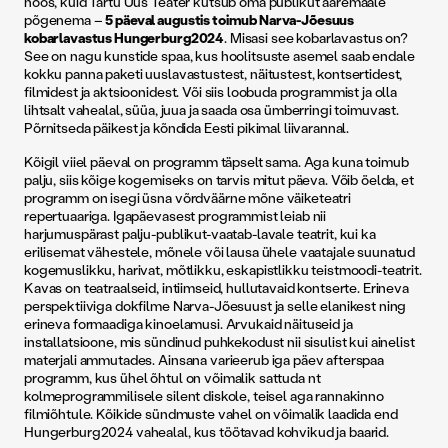
hoos, kuid Tartu Uus Teater kutsub oma publikut ääremaale
põgenema –
5 päeval augustis toimub Narva-Jõesuus
kobarlavastus Hungerburg2024
. Misasi see kobarlavastus on?
See on nagu kunstide spaa, kus hoolitsuste asemel saab endale
kokku panna paketi uuslavastustest, näitustest, kontsertidest,
filmidest ja aktsioonidest. Või siis loobuda programmist ja olla
lihtsalt vahealal, süüa, juua ja saada osa ümberringi toimuvast.
Põrnitseda päikest ja kõndida Eesti pikimal liivarannal.
Kõigil viiel päeval on programm täpselt sama. Aga kuna toimub
palju, siis kõige kogemiseks on tarvis mitut päeva. Võib öelda, et
programm on isegi üsna võrdväärne mõne väiketeatri
repertuaariga. Igapäevasest programmist leiab nii
harjumuspärast palju-publikut-vaatab-lavale teatrit, kui ka
erilisemat vähestele, mõnele või lausa ühele vaatajale suunatud
kogemuslikku, harivat, mõtlikku, eskapistlikku teistmoodi-teatrit.
Kavas on teatraalseid, intiimseid, hullutavaid kontserte. Erineva
perspektiiviga dokfilme Narva-Jõesuust ja selle elanikest ning
erineva formaadiga kinoelamusi. Arvukaid näituseid ja
installatsioone, mis sündinud puhkekodust nii sisulist kui ainelist
materjali ammutades. Ainsana varieerub iga päev afterspaa
programm, kus ühel õhtul on võimalik sattuda nt
kolmeprogrammilisele silent diskole, teisel aga rannakinno
filmiõhtule. Kõikide sündmuste vahel on võimalik laadida end
Hungerburg2024 vahealal, kus töötavad kohvikud ja baarid.