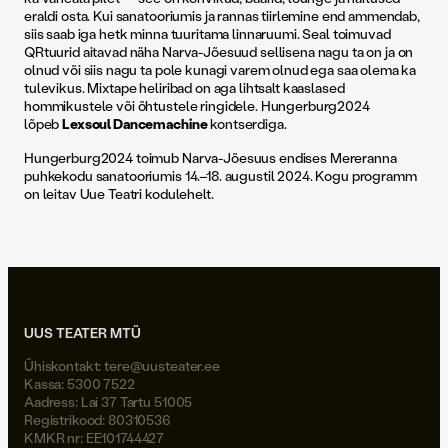
eraldi osta. Kui sanatooriumis ja rannas tiirlemine end ammendab,
siis saab iga hetk minna tuuritama linnaruumi. Seal toimuvad
QRtuurid aitavad näha Narva-Jõesuud sellisena nagu ta on ja on
olnud või siis nagu ta pole kunagi varem olnud ega saa olema ka
tulevikus. Mixtape heliribad on aga lihtsalt kaaslased
hommikustele või õhtustele ringidele. Hungerburg2024
lõpeb
Lexsoul Dancemachine
kontserdiga.
Hungerburg2024 toimub Narva-Jõesuus endises Mereranna
puhkekodu sanatooriumis 14.–18. augustil 2024. Kogu programm
on leitav Uue Teatri kodulehelt.
UUS TEATER MTÜ
Ühiskontakt:
tere@uusteater.ee
Kassa: 5300 7522
Aadress: Lai 37 Tartu 51005
Registrikood: 80310536
KMKR nr: EE101744427