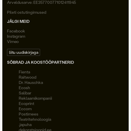
Arveldusarve: EE357700771012411945
Pileti ostutingimused
JÄLGI MEID
Facebook
Instagram
Vimeo
liitu uudiskirjaga
SÕBRAD JA KOOSTÖÖPARTNERID
Fienta
Raitwood
Dr. Hauschka
Ecosh
Salibar
Reklaamikompanii
Ecoprint
Eccom
Postimees
Teatritehnoloogia
.japuha
dekoratsioonid.ee