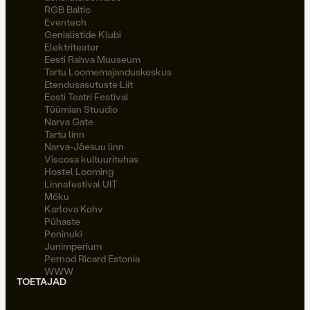
RGB Baltic
Eventech
Genialistide Klubi
Elektriteater
Eesti Rahva Muuseum
Tartu Loomemajanduskeskus
Etendusasutuste Liit
Eesti Teatri Festival
Tüümian Stuudio
Narva Gate
Tartu linn
Narva-Jõesuu linn
Viscosa kultuuritehas
Hostel Looming
Linnafestival UIT
Möku
Karlova Kohv
Pühaste
Peninuki
Junimperium
Pernod Ricard Estonia
WWW
TOETAJAD