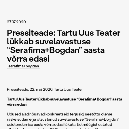
27.07.2020
Pressiteade: Tartu Uus Teater
lükkab suvelavastuse
“Serafima+Bogdan” aasta
võrra edasi
serafima+bogdan
Pressiteade, 22. mai 2020, Tartu Uus Teater
Tartu Uus Teater lükkab suvelavastuse “Serafima+Bogdan” aasta
võrra edasi
Udused ajad nõuavad konkreetseid tegusid, seetõttu oleme
raske südamega otsustanud suvelavastuse “Serafima+Bogdan”
esietendumise aasta võrra edasi lükata. Eelmüügist ostetud