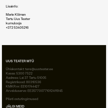
Lisainfo:
Marie Kliiman
Tartu Uus Teater
kumulooja
+372 53405216
UUS TEATER MTÜ
Ühiskontakt:
tere@uusteater.ee
Kassa: 5300 7522
Aadress: Lai 37 Tartu 51005
Registrikood: 80310536
KMKR nr: EE101744427
Arveldusarve: EE357700771012411945
Pileti ostutingimused
JÄLGI MEID