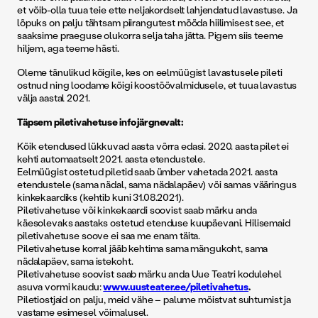
et võib-olla tuua teie ette neljakordselt lahjendatud lavastuse. Ja
lõpuks on palju tähtsam piirangutest mööda hiilimisest see, et
saaksime praeguse olukorra selja taha jätta. Pigem siis teeme
hiljem, aga teeme hästi.
Oleme tänulikud kõigile, kes on eelmüügist lavastusele pileti
ostnud ning loodame kõigi koostöövalmidusele, et tuua lavastus
välja aastal 2021.
Täpsem piletivahetuse info järgnevalt:
Kõik etendused lükkuvad aasta võrra edasi. 2020. aasta pilet ei
kehti automaatselt 2021. aasta etendustele.
Eelmüügist ostetud piletid saab ümber vahetada 2021. aasta
etendustele (sama nädal, sama nädalapäev) või samas vääringus
kinkekaardiks (kehtib kuni 31.08.2021).
Piletivahetuse või kinkekaardi soovist saab märku anda
käesolevaks aastaks ostetud etenduse kuupäevani. Hilisemaid
piletivahetuse soove ei saa me enam täita.
Piletivahetuse korral jääb kehtima sama mängukoht, sama
nädalapäev, sama istekoht.
Piletivahetuse soovist saab märku anda Uue Teatri kodulehel
asuva vormi kaudu:
www.uusteater.ee/piletivahetus
.
Piletiostjaid on palju, meid vähe – palume mõistvat suhtumist ja
vastame esimesel võimalusel.