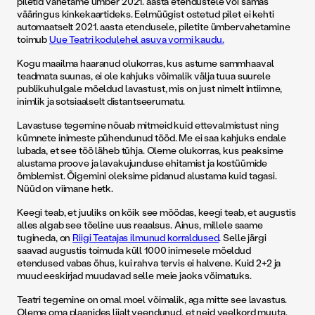
piletid vahetame ümber 2021. aasta etendustele või samas
vääringus kinkekaartideks. Eelmüügist ostetud pilet ei kehti
automaatselt 2021. aasta etendusele, piletite ümbervahetamine
toimub
Uue Teatri kodulehel asuva vormi kaudu.
Kogu maailma haaranud olukorras, kus astume sammhaaval
teadmata suunas, ei ole kahjuks võimalik välja tuua suurele
publikuhulgale mõeldud lavastust, mis on just nimelt intiimne,
inimlik ja sotsiaalselt distantseerumatu.
Lavastuse tegemine nõuab mitmeid kuid ettevalmistust ning
kümnete inimeste pühendunud tööd. Me ei saa kahjuks endale
lubada, et see töö läheb tühja. Oleme olukorras, kus peaksime
alustama proove ja lavakujunduse ehitamist ja kostüümide
õmblemist. Õigemini oleksime pidanud alustama kuid tagasi.
Nüüd on viimane hetk.
Keegi teab, et juuliks on kõik see möödas, keegi teab, et augustis
alles algab see tõeline uus reaalsus. Ainus, millele saame
tugineda, on
Riigi Teatajas ilmunud korraldused
. Selle järgi
saavad augustis toimuda küll 1000 inimesele mõeldud
etendused vabas õhus, kui rahva tervis ei halvene. Kuid 2+2 ja
muud eeskirjad muudavad selle meie jaoks võimatuks.
Teatri tegemine on omal moel võimalik, aga mitte see lavastus.
Oleme oma plaanides liialt veendunud, et neid veelkord muuta,