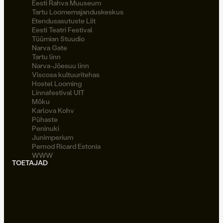
Eesti Rahva Muuseum
Tartu Loomemajanduskeskus
Etendusasutuste Liit
Eesti Teatri Festival
Tüümian Stuudio
Narva Gate
Tartu linn
Narva-Jõesuu linn
Viscosa kultuuritehas
Hostel Looming
Linnafestival UIT
Möku
Karlova Kohv
Pühaste
Peninuki
Junimperium
Pernod Ricard Estonia
WWW
TOETAJAD