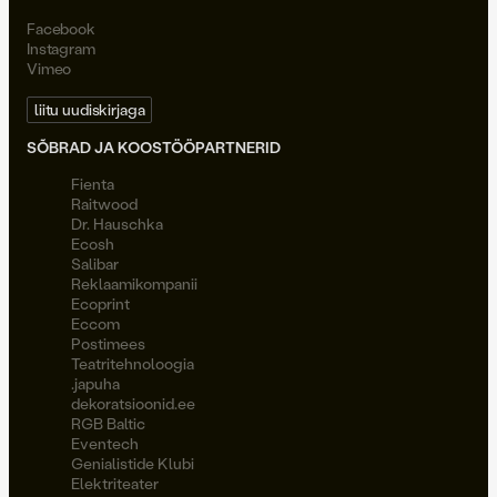
Facebook
Instagram
Vimeo
liitu uudiskirjaga
SÕBRAD JA KOOSTÖÖPARTNERID
Fienta
Raitwood
Dr. Hauschka
Ecosh
Salibar
Reklaamikompanii
Ecoprint
Eccom
Postimees
Teatritehnoloogia
.japuha
dekoratsioonid.ee
RGB Baltic
Eventech
Genialistide Klubi
Elektriteater