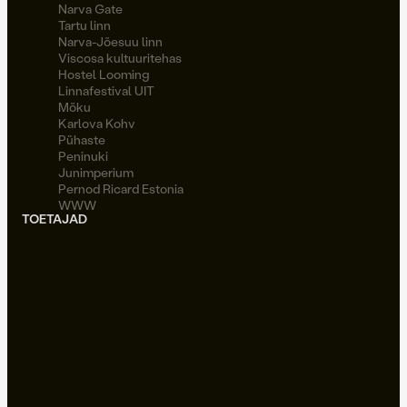
Narva Gate
Tartu linn
Narva-Jõesuu linn
Viscosa kultuuritehas
Hostel Looming
Linnafestival UIT
Möku
Karlova Kohv
Pühaste
Peninuki
Junimperium
Pernod Ricard Estonia
WWW
TOETAJAD