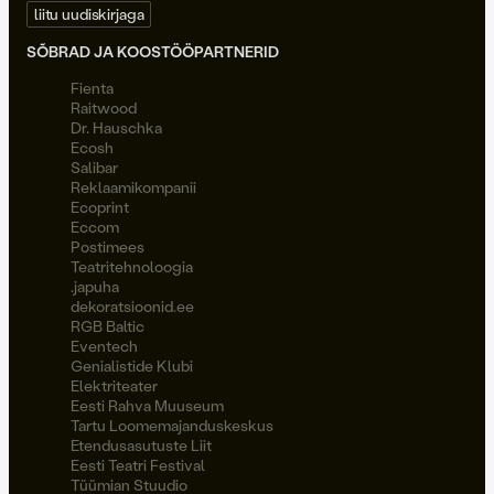
liitu uudiskirjaga
SÕBRAD JA KOOSTÖÖPARTNERID
Fienta
Raitwood
Dr. Hauschka
Ecosh
Salibar
Reklaamikompanii
Ecoprint
Eccom
Postimees
Teatritehnoloogia
.japuha
dekoratsioonid.ee
RGB Baltic
Eventech
Genialistide Klubi
Elektriteater
Eesti Rahva Muuseum
Tartu Loomemajanduskeskus
Etendusasutuste Liit
Eesti Teatri Festival
Tüümian Stuudio