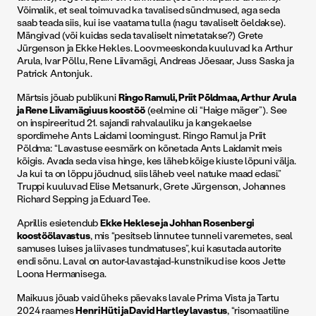
Võimalik, et seal toimuvad ka tavalised sündmused, aga seda
saab teada siis, kui ise vaatama tulla (nagu tavaliselt öeldakse).
Mängivad (või kuidas seda tavaliselt nimetatakse?) Grete
Jürgenson ja Ekke Hekles. Loovmeeskonda kuuluvad ka Arthur
Arula, Ivar Põllu, Rene Liivamägi, Andreas Jõesaar, Juss Saska ja
Patrick Antonjuk.
Märtsis jõuab publikuni
Ringo Ramuli, Priit Põldmaa, Arthur Arula
ja Rene Liivamägi uus koostöö
(eelmine oli “Haige mäger”). See
on inspireeritud 21. sajandi rahvalauliku ja kangekaelse
spordimehe Ants Laidami loomingust. Ringo Ramul ja Priit
Põldma: “Lavastuse eesmärk on kõnetada Ants Laidamit meis
kõigis. Avada seda visa hinge, kes läheb kõige kiuste lõpuni välja.
Ja kui ta on lõppu jõudnud, siis läheb veel natuke maad edasi.”
Truppi kuuluvad Elise Metsanurk, Grete Jürgenson, Johannes
Richard Sepping ja Eduard Tee.
Aprillis esietendub
Ekke Heklese ja Johhan Rosenbergi
koostöölavastus
, mis “pesitseb linnutee tunneli varemetes, seal
samuses luises ja liivases tundmatuses”, kui kasutada autorite
endi sõnu. Laval on autor-lavastajad-kunstnikud ise koos Jette
Loona Hermanisega.
Maikuus jõuab vaid üheks päevaks lavale Prima Vista ja Tartu
2024 raames
Henri Hüti ja David Hartley lavastus
, “risomaatiline