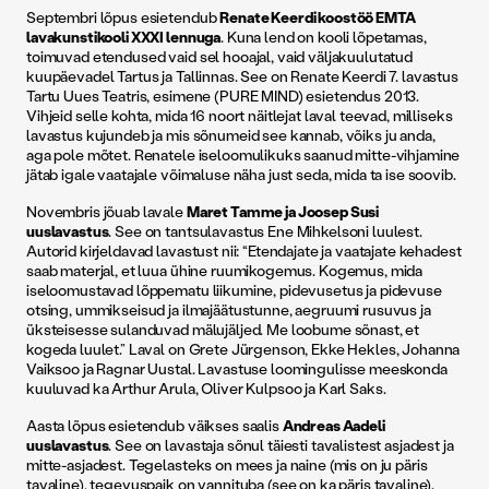
Septembri lõpus esietendub
Renate Keerdi koostöö EMTA
lavakunstikooli XXXI lennuga
. Kuna lend on kooli lõpetamas,
toimuvad etendused vaid sel hooajal, vaid väljakuulutatud
kuupäevadel Tartus ja Tallinnas. See on Renate Keerdi 7. lavastus
Tartu Uues Teatris, esimene (PURE MIND) esietendus 2013.
Vihjeid selle kohta, mida 16 noort näitlejat laval teevad, milliseks
lavastus kujundeb ja mis sõnumeid see kannab, võiks ju anda,
aga pole mõtet. Renatele iseloomulikuks saanud mitte-vihjamine
jätab igale vaatajale võimaluse näha just seda, mida ta ise soovib.
Novembris jõuab lavale
Maret Tamme ja Joosep Susi
uuslavastus
. See on tantsulavastus Ene Mihkelsoni luulest.
Autorid kirjeldavad lavastust nii: “Etendajate ja vaatajate kehadest
saab materjal, et luua ühine ruumikogemus. Kogemus, mida
iseloomustavad lõppematu liikumine, pidevusetus ja pidevuse
otsing, ummikseisud ja ilmajäätustunne, aegruumi rusuvus ja
üksteisesse sulanduvad mälujäljed. Me loobume sõnast, et
kogeda luulet.” Laval on Grete Jürgenson, Ekke Hekles, Johanna
Vaiksoo ja Ragnar Uustal. Lavastuse loomingulisse meeskonda
kuuluvad ka Arthur Arula, Oliver Kulpsoo ja Karl Saks.
Aasta lõpus esietendub väikses saalis
Andreas Aadeli
uuslavastus
. See on lavastaja sõnul täiesti tavalistest asjadest ja
mitte-asjadest. Tegelasteks on mees ja naine (mis on ju päris
tavaline), tegevuspaik on vannituba (see on ka päris tavaline).