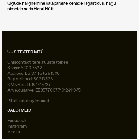
lugude hargnemine salapäraste kehade rägastikus”, nagu
nimetab seda Henri Hütt.
UUS TEATER MTÜ
Ühiskontakt:
tere@uusteater.ee
Kassa: 5300 7522
Aadress: Lai 37 Tartu 51005
Registrikood: 80310536
KMKR nr: EE101744427
Arveldusarve: EE357700771012411945
Pileti ostutingimused
JÄLGI MEID
Facebook
Instagram
Vimeo