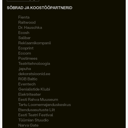
SÕBRAD JA KOOSTÖÖPARTNERID
Fienta
Raitwood
Dr. Hauschka
Ecosh
Salibar
Reklaamikompanii
Ecoprint
Eccom
Postimees
Teatritehnoloogia
.japuha
dekoratsioonid.ee
RGB Baltic
Eventech
Genialistide Klubi
Elektriteater
Eesti Rahva Muuseum
Tartu Loomemajanduskeskus
Etendusasutuste Liit
Eesti Teatri Festival
Tüümian Stuudio
Narva Gate