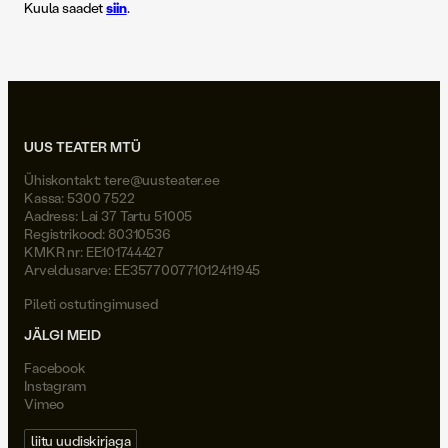
Kuula saadet
siin
.
UUS TEATER MTÜ
Ühiskontakt:
tere@uusteater.ee
Kassa: 5300 7522
Aadress: Lai 37 Tartu 51005
Registrikood: 80310536
KMKR nr: EE101744427
Arveldusarve: EE357700771012411945
Pileti ostutingimused
JÄLGI MEID
Facebook
Instagram
Vimeo
liitu uudiskirjaga