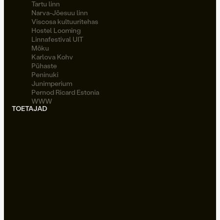
Tartu linn
Narva-Jõesuu linn
Viscosa kultuuritehas
Hostel Looming
Linnafestival UIT
Möku
Karlova Kohv
Pühaste
Peninuki
Junimperium
Pernod Ricard Estonia
WWW
TOETAJAD