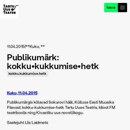
kava
11.04.2015
|
**Kuku, **
Publikumärk:
kokku•kukkumise•hetk
kokku.kukkumise.hetk
Kuku, 11.04.2015
Publikumärgis kõlavad Sokurovi hääl, Külluse Eesti Muusika
Päevad, kokku-kukkumise-hetk Tartu Uues Teatris, Idioot FM
teatrikoolis ning Kivastiku uus novellikogu.
Saatejuht Liis Laidmets