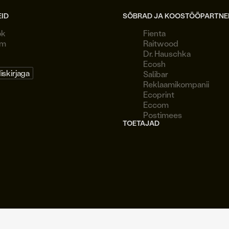
EID
SÕBRAD JA KOOSTÖÖPARTNE
ok
Fienta
am
Raitwood
Dr. Hauschka
Ecosh
diskirjaga
Salibar
Reklaamikompanii
Ecoprint
Eccom
Postimees
TOETAJAD