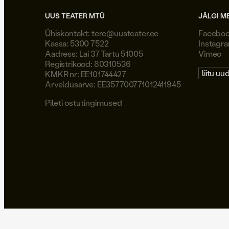
UUS TEATER MTÜ
JÄLGI M
Ühiskontakt:
tere@uusteater.ee
Facebo
Kassa: 5300 7522
Instagr
Aadress: Lai 37 Tartu 51005
Vimeo
Registrikood: 80310536
liitu uu
KMKR nr: EE101744427
Arveldusarve: EE357700771012411945
Pileti ostutingimused