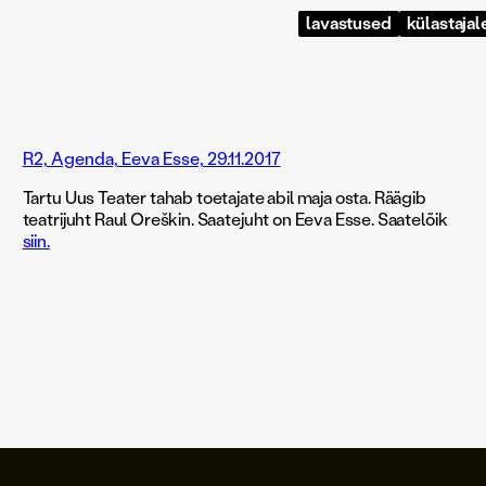
lavastused
külastajal
R2, Agenda, Eeva Esse, 29.11.2017
Tartu Uus Teater tahab toetajate abil maja osta. Räägib
teatrijuht Raul Oreškin. Saatejuht on Eeva Esse. Saatelõik
siin.