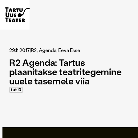
29.11.2017
|
R2, Agenda, Eeva Esse
R2 Agenda: Tartus
plaanitakse teatritegemine
uuele tasemele viia
tut10