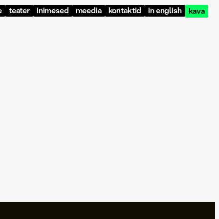
e
teater
inimesed
meedia
kontaktid
in english
kava