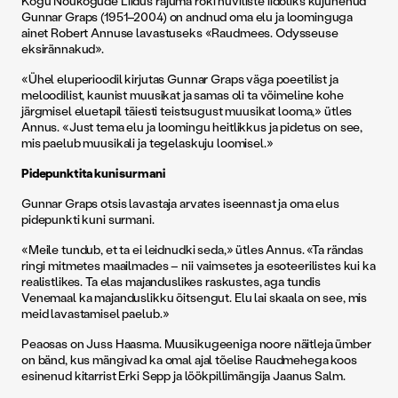
Kogu Nõukogude Liidus rajuma roki huviliste iidoliks kujunenud
Gunnar Graps (1951–2004) on andnud oma elu ja loominguga
ainet Robert Annuse lavastuseks «Raudmees. Odysseuse
eksirännakud».
«Ühel eluperioodil kirjutas Gunnar Graps väga poeetilist ja
meloodilist, kaunist muusikat ja samas oli ta võimeline kohe
järgmisel eluetapil täiesti teistsugust muusikat looma,» ütles
Annus. «Just tema elu ja loomingu heitlikkus ja pidetus on see,
mis paelub muusikali ja tegelaskuju loomisel.»
Pidepunktita kuni surmani
Gunnar Graps otsis lavastaja arvates iseennast ja oma elus
pidepunkti kuni surmani.
«Meile tundub, et ta ei leidnudki seda,» ütles Annus. «Ta rändas
ringi mitmetes maailmades – nii vaimsetes ja esoteerilistes kui ka
realistlikes. Ta elas majanduslikes raskustes, aga tundis
Venemaal ka majanduslikku õitsengut. Elu lai skaala on see, mis
meid lavastamisel paelub.»
Peaosas on Juss Haasma. Muusikugeeniga noore näitleja ümber
on bänd, kus mängivad ka omal ajal tõelise Raudmehega koos
esinenud kitarrist Erki Sepp ja löökpillimängija Jaanus Salm.