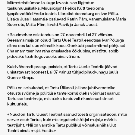
Mitmeteistkümne lauluga lavastus on liigitatud
taskumuusikaliks. Muusikajuht Feliks Kütt teeb oma
igapäevatööd Endla teatris. Libretist-dramaturg on Ivar Põllu.
Lisaks Juss Haasmale osalevad Katrin Pärn, vanemuislane Maria
Soomets, Malle Pärn, Evald Aavik ja Janek Joost.
«Raudmehe» esietendus on 27. novembril Lai 37 võimlas.
Seesama maja on olnud Tartu Uuel Teatril eesotsas Ivar Põlluga
silme ees kui uus võimalik kodu. Genklubi peab mitmel põhjusel
üha enam teenima raha omalaadse ööklubina, mistõttu sobib
pidevaks teatritegevuseks aina vähem.
Kuid vähemalt praegu paistab, et Tartu Uuele Teatrile jäävad
unistatavast hoonest Lai 37 «ainult tühjad pihud», nagu laulis
Gunnar Graps.
Põllu on seisukohal, et Tartu Ülikooli ja linna juhtivametnike
otsustusvõime ja poliitilise tahte korral oleks võimlast saanud
Tartusse teatrimaja, mis oleks tunduvalt rikastanud siinset
kultuurielu.
«Nüüd on Tartu Uuest Teatrist saanud tõesti organisatsioon, mille
server asub Tartus, kuid mis tegutseb kõikjal mujal,» märkis
teatrijuht. «Nii on varsti ka Tartu publikul võimalus näha Uut
Teatrit ainult mujal Eestis.»