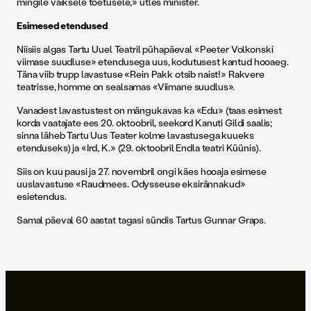
mingile väiksele toetusele,» ütles minister.
Esimesed etendused
Niisiis algas Tartu Uuel Teatril pühapäeval «Peeter Volkonski
viimase suudluse» etendusega uus, kodutusest kantud hooaeg.
Täna viib trupp lavastuse «Rein Pakk otsib naist!» Rakvere
teatrisse, homme on sealsamas «Viimane suudlus».
Vanadest lavastustest on mängukavas ka «Edu» (taas esimest
korda vaatajate ees 20. oktoobril, seekord Kanuti Gildi saalis;
sinna läheb Tartu Uus Teater kolme lavastusega kuueks
etenduseks) ja «Ird, K.» (29. oktoobril Endla teatri Küünis).
Siis on kuu pausi ja 27. novembril ongi käes hooaja esimese
uuslavastuse «Raudmees. Odysseuse eksirännakud»
esietendus.
Samal päeval 60 aastat tagasi sündis Tartus Gunnar Graps.