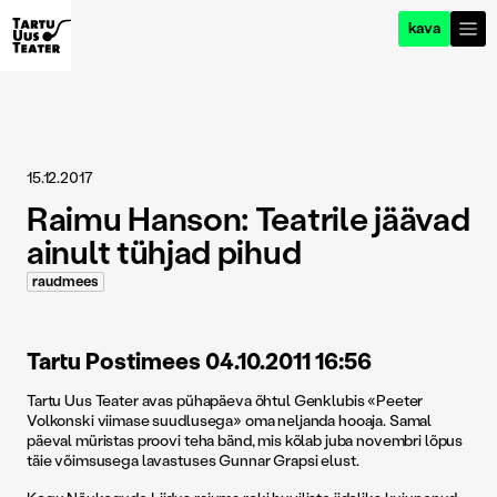
kava
15.12.2017
Raimu Hanson: Teatrile jäävad
ainult tühjad pihud
raudmees
Tartu Postimees 04.10.2011 16:56
Tartu Uus Teater avas pühapäeva õhtul Genklubis «Peeter
Volkonski viimase suudlusega» oma neljanda hooaja. Samal
päeval müristas proovi teha bänd, mis kõlab juba novembri lõpus
täie võimsusega lavastuses Gunnar Grapsi elust.