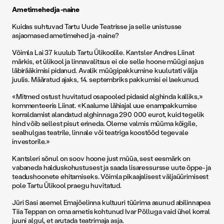
Ametimehed ja -naine
Kuidas suhtuvad Tartu Uude Teatrisse ja selle unistusse
asjaomased ametimehed ja -naine?
Võimla Lai 37 kuulub Tartu Ülikoolile. Kantsler Andres Liinat
märkis, et ülikool ja linnavalitsus ei ole selle hoone müügi asjus
läbirääkimisi pidanud. Avalik müügipakkumine kuulutati välja
juulis. Määratud ajaks, 14. septembriks pakkumisi ei laekunud.
«Mitmed ostust huvitatud osapooled pidasid alghinda kalliks,»
kommenteeris Liinat. «Kaalume lähiajal uue enampakkumise
korraldamist alandatud alghinnaga 290 000 eurot, kuid tegelik
hind võib sellest pisut erineda. Oleme valmis müüma kõigile,
sealhulgas teatrile, linnale või teatriga koostööd tegevale
investorile.»
Kantsleri sõnul on soov hoone just müüa, sest eesmärk on
vabaneda halduskohustusest ja saada lisaressursse uute õppe- ja
teadushoonete ehitamiseks. Võimla pikaajalisest väljaüürimisest
pole Tartu Ülikool praegu huvitatud.
Jüri Sasi asemel Emajõelinna kultuuri tüürima asunud abilinnapea
Tiia Teppan on oma ametis kohtunud Ivar Põlluga vaid ühel korral
juuni algul, et arutada teatrimaja asja.