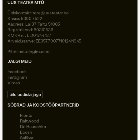
UUS TEATER MTÜ
Ühiskontakt:
tere@uusteater.ee
Kassa: 5300 7522
Aadress: Lai 37 Tartu 51005
Registrikood: 80310536
KMKR nr: EE101744427
Arveldusarve: EE357700771012411945
Pileti ostutingimused
JÄLGI MEID
Facebook
Instagram
Vimeo
liitu uudiskirjaga
SÕBRAD JA KOOSTÖÖPARTNERID
Fienta
Raitwood
Dr. Hauschka
Ecosh
Salibar