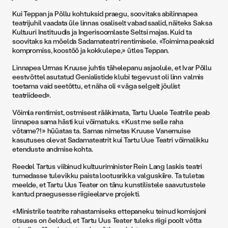
Kui Teppan ja Põllu kohtuksid praegu, soovitaks abilinnapea
teatrijuhil vaadata üle linnas osaliselt vabad saalid, näiteks Saksa
Kultuuri Instituudis ja Ingerisoomlaste Seltsi majas. Kuid ta
soovitaks ka mõelda Sadamateatri rentimisele. «Toimima peaksid
kompromiss, koostöö ja kokkulepe,» ütles Teppan.
Linnapea Urmas Kruuse juhtis tähelepanu asjaolule, et Ivar Põllu
eestvõttel asutatud Genialistide klubi tegevust oli linn valmis
toetama vaid seetõttu, et näha oli «väga selgelt jõulist
teatriideed».
Võimla rentimist, ostmisest rääkimata, Tartu Uuele Teatrile peab
linnapea sama hästi kui võimatuks. «Kust me selle raha
võtame?!» hüüatas ta. Samas nimetas Kruuse Vanemuise
kasutuses olevat Sadamateatrit kui Tartu Uue Teatri võimalikku
etenduste andmise kohta.
Reedel Tartus viibinud kultuuriminister Rein Lang laskis teatri
tumedasse tulevikku paista lootusrikka valguskiire. Ta tuletas
meelde, et Tartu Uus Teater on tänu kunstilistele saavutustele
kantud praegusesse riigieelarve projekti.
«Ministrile teatrite rahastamiseks ettepaneku teinud komisjoni
otsuses on öeldud, et Tartu Uus Teater tuleks riigi poolt võtta