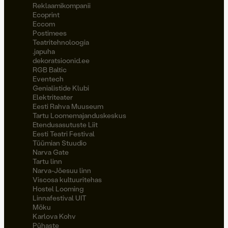
Reklaamikompanii
Ecoprint
Eccom
Postimees
Teatritehnoloogia
.japuha
dekoratsioonid.ee
RGB Baltic
Eventech
Genialistide Klubi
Elektriteater
Eesti Rahva Muuseum
Tartu Loomemajanduskeskus
Etendusasutuste Liit
Eesti Teatri Festival
Tüümian Stuudio
Narva Gate
Tartu linn
Narva-Jõesuu linn
Viscosa kultuuritehas
Hostel Looming
Linnafestival UIT
Möku
Karlova Kohv
Pühaste