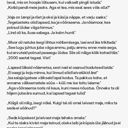
laval, mis on hoopis lõbusam, kui vaikselt pingil istuda.“
„Kotid pandi meie jaoks. Aga ei tea, mis seal sees võis olla?“
„Vaja on lampi ja riiet ja oksi ja käsi ja näppe, et varju saaks.“
„Tegelasteks olid lapsed, isa ja võõrasema. Ja nõiamoor, kes
polnud üldse väga hirmus.“
„Lind oli ka, ilusa sabaga. Ja kolm hunti.“
„Moor oli natuke isegi lihtsa mõtlemisega, lasi end ära trikitada.“
„See lugu juhtus juba väga ammu, palju ammu enne meie aega,
kui arvuteid polnud peaaegu üldse. Siis oli nälga kõik kohad täis.“
„2000 aastat tagasi. Vist.“
„Lapsed läksid nõiametsa, sest nad ei osanud koduteed leida.“
„Ei saagi ju koju minna, kui linnud sõid leivatükid ära!“
„Isa salaja igatses väikseid lapsi kodus. Ta pakkus kohe, et
anname väiksematele süüa – küll me ise toitu leiame.“
„Aga võõrasema noris nii kaua, kuni mees nõustus. Õnneks ta oli
hiljem juba ära surnud, kui lapsed tagasi tulid.“
„Kõigil oli nälg, isegi nõial. Kuigi tal oli omal leivast maja, miks ta
seda ei söönud?“
„Seda küpsisest ja leivast maja tahaks omale.“
„Kui ta oleks kivist maja teinud, oleks leib ja küpsis üle jäänud ja ei
peaks lapsi piinama!“