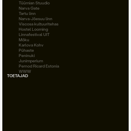
Tüümian Stuudio
Narva Gate
Tartu linn
Narva-Jõesuu linn
Viscosa kultuuritehas
Hostel Looming
Linnafestival UIT
Möku
Karlova Kohv
Pühaste
Peninuki
Junimperium
Pernod Ricard Estonia
WWW
TOETAJAD