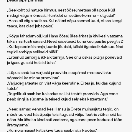
„See koht oli natuke hirmus, sest öösel metsas olla pole küll
midagi väga mõnusat. Huntidel on selline komme – ulguda!“
„Hans oli väga nutikas. Kui näitad näpu asemel luud, ei saa keegi
teada, kas oled juba paks.“
„Kõige lahedam oli, kui Hans öösel üles ärkas ja kivikesi vaatama
läks, mis ilusti särasid. Need sädelesid, kuna kuu paistis peeglist.“
„Kui lapsed nõia maja juurde jõudsid, käisid ägedad kriuksud. Nad
tegid lambiga selliseid hääli.“
„Ei teinud lambiga, ikka kitarriga. See onu oskas pilliga põnevaid
ja igasuguseid helisid teha.“
„Lõpus saab ise varjusid proovida, seepärast ma soovitaks
sõpradel ka minna proovima.“
„Varjudega teater on vist väga keeruline. Ei tea ju, kuidas kujund
tuleb.“
„Tegelikult saab ise ka kodus sellist teatrit proovida. Aga enne
peab ringi ja südame ja teised kujud selgeks katsetama.“
„Need samad vennad, kes Hansu ja Grete muinasjutu tegid, on
mõelnud veel hästi palju teisi lugusid välja. Teatris võiks neid ka
näha. Ma läheks kindlasti vaatama, aga enne pean kodused tööd
ära tegema.“
„Kui nõia majast kalliskive tuua, saab nälg ka otsa.“