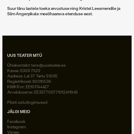
Suur tänu lastele toeka arvustuse ning Kristel Leesmendile ja
Siim Angerpikale meelihaarava etenduse eest.
UUS TEATER MTÜ
Ühiskontakt:
tere@uusteater.ee
Kassa: 5300 7522
Aadress: Lai 37 Tartu 51005
Registrikood: 80310536
KMKR nr: EE101744427
Arveldusarve: EE357700771012411945
Pileti ostutingimused
JÄLGI MEID
Facebook
Instagram
Vimeo