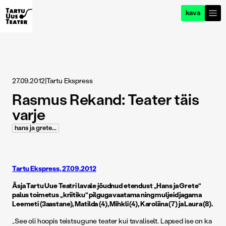
kava
27.09.2012
|
Tartu Ekspress
Rasmus Rekand: Teater täis
varje
hans ja grete...
Tartu Ekspress, 27.09.2012
Äsja Tartu Uue Teatri lavale jõudnud etendust „Hans ja Grete“
palus toimetus „kriitiku“ pilguga vaatama ning muljeid jagama
Leemeti (3aastane), Matilda (4), Mihkli (4), Karoliina (7) ja Laura (8).
„See oli hoopis teistsugune teater kui tavaliselt. Lapsed ise on ka