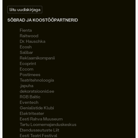
liitu uudiskirjaga
SÕBRAD JA KOOSTÖÖPARTNERID
Fienta
Raitwood
Dr. Hauschka
Ecosh
Salibar
Reklaamikompanii
Ecoprint
Eccom
Postimees
Teatritehnoloogia
.japuha
dekoratsioonid.ee
RGB Baltic
Eventech
Genialistide Klubi
Elektriteater
Eesti Rahva Muuseum
Tartu Loomemajanduskeskus
Etendusasutuste Liit
Eesti Teatri Festival