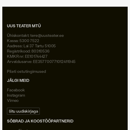
UUS TEATER MTÜ
Ühiskontakt:
tere@uusteater.ee
Kassa: 5300 7522
Aadress: Lai 37 Tartu 51005
Registrikood: 80310536
KMKR nr: EE101744427
Arveldusarve: EE357700771012411945
Pileti ostutingimused
JÄLGI MEID
Facebook
Instagram
Vimeo
liitu uudiskirjaga
SÕBRAD JA KOOSTÖÖPARTNERID