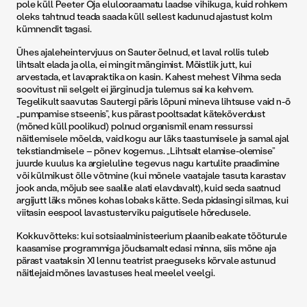
pole küll Peeter Oja elulooraamatu laadse vihikuga, kuid rohkem
oleks tahtnud teada saada küll sellest kadunud ajastust kolm
kümnendit tagasi.
Ühes ajaleheintervjuus on Sauter öelnud, et laval rollis tuleb
lihtsalt elada ja olla, ei mingit mängimist. Mõistlik jutt, kui
arvestada, et lavapraktika on kasin. Kahest mehest Vihma seda
soovitust nii selgelt ei järginud ja tulemus sai ka kehvem.
Tegelikult saavutas Sautergi päris lõpuni mineva lihtsuse vaid n-ö
„pumpamise stseenis”, kus pärast pooltsadat kätekõverdust
(mõned küll poolikud) polnud organismil enam ressurssi
näitlemisele mõelda, vaid kogu aur läks taastumisele ja samal ajal
tekstiandmisele – põnev kogemus. „Lihtsalt elamise-olemise”
juurde kuulus ka argieluline tegevus nagu kartulite praadimine
või külmikust õlle võtmine (kui mõnele vaatajale tasuta karastav
jook anda, mõjub see saalile alati elavdavalt), kuid seda saatnud
argijutt läks mõnes kohas lobaks kätte. Seda pidasingi silmas, kui
viitasin eespool lavastusterviku paigutisele hõredusele.
Kokkuvõtteks: kui sotsiaalministeerium plaanib eakate tööturule
kaasamise programmiga jõudsamalt edasi minna, siis mõne aja
pärast vaataksin XI lennu teatrist praeguseks kõrvale astunud
näitlejaid mõnes lavastuses heal meelel veelgi.