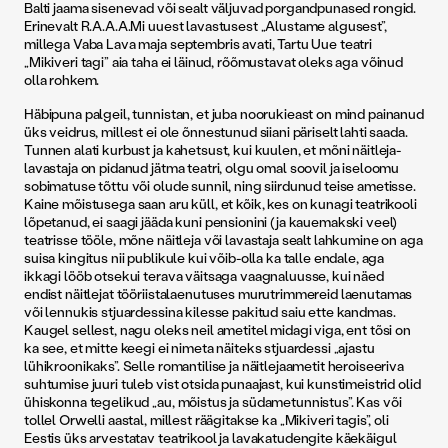
Balti jaama sisenevad või sealt väljuvad porgandpunased rongid.
Erinevalt R.A.A.A.Mi uuest lavastusest „Alustame algusest”,
millega Vaba Lava maja septembris avati, Tartu Uue teatri
„Mikiveri tagi” aia taha ei läinud, rõõmustavat oleks aga võinud
olla rohkem.
Häbipuna palgeil, tunnistan, et juba noorukieast on mind painanud
üks veidrus, millest ei ole õnnestunud siiani päriselt lahti saada.
Tunnen alati kurbust ja kahetsust, kui kuulen, et mõni näitleja-
lavastaja on pidanud jätma teatri, olgu omal soovil ja iseloomu
sobimatuse tõttu või olude sunnil, ning siirdunud teise ametisse.
Kaine mõistusega saan aru küll, et kõik, kes on kunagi teatrikooli
lõpetanud, ei saagi jääda kuni pensionini (ja kauemakski veel)
teatrisse tööle, mõne näitleja või lavastaja sealt lahkumine on aga
suisa kingitus nii publikule kui võib-olla ka talle endale, aga
ikkagi lööb otsekui terava väitsaga vaagnaluusse, kui näed
endist näitlejat tööriistalaenutuses murutrimmereid laenutamas
või lennukis stjuardessina kilesse pakitud saiu ette kandmas.
Kaugel sellest, nagu oleks neil ametitel midagi viga, ent tõsi on
ka see, et mitte keegi ei nimeta näiteks stjuardessi „ajastu
lühikroonikaks”. Selle romantilise ja näitlejaametit heroiseeriva
suhtumise juuri tuleb vist otsida punaajast, kui kunstimeistrid olid
ühiskonna tegelikud „au, mõistus ja südametunnistus”. Kas või
tollel Orwelli aastal, millest räägitakse ka „Mikiveri tagis”, oli
Eestis üks arvestatav teatrikool ja lavakatudengite käekäigul