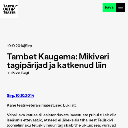
kava
10.10.2014
|
Sirp
Tambet Kaugema: Mikiveri
tagipärijad ja katkenud liin
mikiveri tagi
Sirp, 10.10.2014
Kahe teatriveterani mälestused Luki alt.
Vaba Lava katuse all esietenduvate lavastuste puhul tuleb olla
iseäranis ettevaatlik, et need ei läheks aia taha, sest Telliskivi
loomelinnaku telliskivimüüri taga käib tihe liiklus: seal vuravad