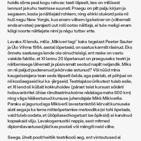
hoidis silma peal kogu rahvas: teati täpselt, kes on millisest
lennust ja kuhu teatrisse suunati. Praegu on pilt palju kirjum ja
segasem, koole ja näitlejaid rohkem, ning ehkki olukord pole nii
hull nagu New Yorgis, kus enam-vähem iga kelner on (vähemalt
enda arvates) parajasti uut rolli ootav näitleja, ei tule meilgi enam
kõigi noorte näitlejate nimi ja nägu tuttav ette.
Lavaka XI lendu, mille „Mikiveri tagi” kaks tegelast Peeter Sauter
ja Ülo Vihma 1984. aastal lõpetasid, on saatus karmilt räsinud. Eks
õnnetu saatusega lende ole olnud teisigi, ent raske on vastu
vaielda faktile, et XI lennu 20 lõpetanust on praeguseks teatri ja
näitlemisega lähemalt ja püsivamalt seotud napilt neljandik. Miks
on nii paljud pudenenud ja kõrvale astunud? Või nüüd mina
kaugelseisjana tean seda täpselt öelda, aga paistab, et põhjusi on
nii kooliaegseid kui ka -järgseid. Teatriajaloo ürikutest tuleb esile,
et XI lend oli küllalt kokkuhoidev (pärast teist kursust sõideti
hobuvankritel ühise rändteatrina kolme nädalaga maha 600 km)
ning väga häälestunud kursuse juhendajale Mikk Mikiverile.
Paraku ei jagunud aga Mikiveril lavastamistöö kõrvalt kursusele
alati aega ja ka tema mitteõpetamise metoodika (ei tohi õpetada,
vaid tuleb oodata, et üliõpilased kogetust ise õpiksid) ei kandnud
kopsakaid vilju. Lavakogemustki nappis, sest mitmed
diplomilavastused jäid kas pooleli või mängiti neid vähe.
Seega, ühelt poolt heitlik teatrikooli aeg, ent vintsutused ei