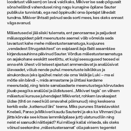
loodetust väiksem) on laval vaid kaks, Mikiver ise saab põgusalt
sõna helilindi vahendusel ning nagu kunagine õpilane Sauter
publikule tunnistab, ega nad õppinudki oma õpetajat lähedalt
tundma. Mikiver lihtsalt polnud seda sorti mees, kes oleks ennast
väga avanud.
Mälestused ei jää siiski tulemata, ent panoraamse ja paljudest
mälusoppidest pärit meenutuste asemel võib võrrelda seda
lavastust kahe mehe mälestusteraamatuga, kusjuures
„vendadest Strugatskitest” on esiplaanil äsja Balti assamblee
kirjandusauhinna pälvinud Sauter. Võrdlus mälestusteraamatuga
on asjakohane eeskätt seetõttu, et kuigi seesugused teosed ei
anna ehk ühest või teisest ajastust ammendavat ja analüüsivat
ülevaadet, võlub nende puhul meenutuste isiklikkus ja
ainukordsus (eks igaühel meist ole oma Velikije Luki – ma ei
mõtle siin bändi –, mida armastame ja ühtlasi kardame
meenutada), ning teiste samalaadsete meenutustega kõrvutades
jõuab peagi ka analüüsi ja üldistuseni. „Mikiveri tagis” on vähem
mälestusi kursuse juhendajast Mikiverist, rohkem lavakaajast
üldse (tihti on need küll omavahel põimunud) ning kesksena
kerkib esile „katkenud liini” teema. Miks purunes Stanislavskist
Knebeli, Panso ja Mikiveri kaudu Sauterini ja eks ka Vihmani (kui
jätta kõrvale see kitsas lemmikõpilase jutt) ulatunud liin ning
neist ei saanudki näitlejaid? Kui millegi kallal viriseda, siis oleks
võinud seekordne „mälestusteraamat” olla paksem: tegemist