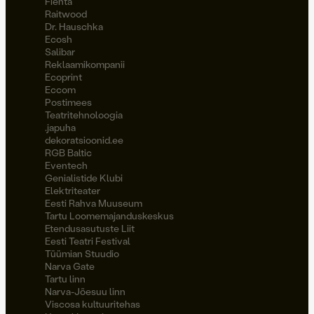
Fienta
Raitwood
Dr. Hauschka
Ecosh
Salibar
Reklaamikompanii
Ecoprint
Eccom
Postimees
Teatritehnoloogia
.japuha
dekoratsioonid.ee
RGB Baltic
Eventech
Genialistide Klubi
Elektriteater
Eesti Rahva Muuseum
Tartu Loomemajanduskeskus
Etendusasutuste Liit
Eesti Teatri Festival
Tüümian Stuudio
Narva Gate
Tartu linn
Narva-Jõesuu linn
Viscosa kultuuritehas