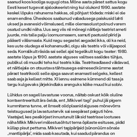
saanud koos kooliga sugugi otsa. Mõne aasta pärast sattus kogu
Eesti keset tugevat ajalookeerist ning kui olukord 1990. aastate
keskel lõpuks rahunema hakkas, oli põhjust tõdeda: miski ei ole
enam endine. Üheskoos saabunud vabadusega paiskusid lahti
uksed ja avanesid võimalused, mille olemasolust polnud varem
osatud undki näha. Uus aeg viis nii mõnegi näitleja teatrist ameti
juurde, mis talle palju loomuomasem, samuti paotusid piirid ja
pääseti välismaale. Kuid nagu segastel aegadel ikka, oli ka neid,
kes uute oludega ei kohanenudki, olgu siis teatris või väljaspool
seda. Korralikult räsida sai sellel ajal tegelikult kogu teater: 1980.
aastate lõpus ja 1990. aastate alguses valitses saalides tühjus,
publikul oli muudki teha kui teatris käia. Teatriteadlased väidavad,
et näitlejale on otsustava tähtsusega esimesed kümme aastat
pärast teatrikooli: selle ajaga saavat enamasti selgeks, kellest
saab asja ja kellest mitte. XI lennu esimene kümnend oli tasa ja
targu kulgevaks järjekindlaks arenguks kõike muud kui sobiv.
Lühidus on sageli lavastuse voorus, näitab oskust kõik oluline
kontsentreeritult ära öelda, ent „Mikiveri tagi” puhul jäi pigem
kummitama tunne, et ilmselt olid plaanid alguses mõnevõrra
teistsugused ja lavastustervik sai seepärast paiguti hõre.
Vaatajad, kes peal­kirjast innustunult läksid teatrisse lootuses
näha Mikk Mikiveri mälestusõhtut tema õpilaste esituses, pidid
küllap pisut pettuma. Mikiveri tagipärijaid (sünonüüm sõnale
„mantlipärija”, mida saab kasutada, kui saadud pärandus on