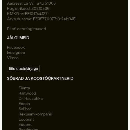
Aadress: Lai 37 Tartu 51005
Registrikood: 80310536
KMKR nr: EE101744427
Arveldusarve: EE357700771012411945
Pileti ostutingimused
JÄLGI MEID
Facebook
Instagram
Vimeo
liitu uudiskirjaga
SÕBRAD JA KOOSTÖÖPARTNERID
Fienta
Raitwood
Dr. Hauschka
Ecosh
Salibar
Reklaamikompanii
Ecoprint
Eccom
Postimees