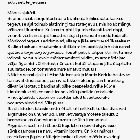
aktiivselt tegevuses.
Mõnus ajukõdi
Suuresti saab see juhtuda tänu lavalisele kihilisusele: keskse
tegevuse ajal toimub alati mingi taustategevus, mis hoiab mängu
vältavas liikumises. Kui osa trupist liigutab diivanit laval ringi,
veeretavad samal ajal teised näitlejad põrandat mööda teibirulli.
Mõnikord tegevused ristuvad, siis aga jälle eralduvad üksteisest.
Selline fookuse muutumine kõditab mõnusasti aju ja hoiab samal
ajal lava kogu aeg tegevuses. Teisalt pakub tulipunkti nihutamine
võimaluse tuua lavale märkamatult rekvisiite, muuta näitlejate
väljanägemist või riietust, nõnda et kui tähelepanu jälle üldpildile
suunatakse, on toimunud märkamatult muutus.
Näiteks samal ajal kui Elise Metsanurk ja Martin Kork kehastavad
lõrisevat dinosaurust, panevad Ekke Hekles ja Jan Ehrenberg
diivanile laotatud kardina all pähe peapaelad, mille külge
kinnitatakse hiljem maskidena vinüülplaatide ümbriseid.
Vinüülplaatide stseen on vaieldamatult lavastuse üks
naerutavaimaid osi. Viis pluss!
Saalis istudes tabasin end mõttelt, et harilikult kuklas tiksuvad
argimured on ununenud. Usun, et vaataja mõtete täielikult
haaramine on õnnestunud lavastuse üks tunnustest.
Argijaburused, mida «Lood» kujutab, mõjuvad algavasse
sügiskaamosesse nagu vitamiinipomm. On ikka märksa
meeldivam jälgida näitlejaid rasket diivanit mööda lava ringi