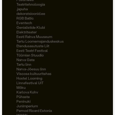
Teatritehnoloogia
.japuha
dekoratsioonid.ee
RGB Baltic
Eventech
Genialistide Klubi
Elektriteater
Eesti Rahva Muuseum
Tartu Loomemajanduskeskus
Etendusasutuste Liit
Eesti Teatri Festival
Tüümian Stuudio
Narva Gate
Tartu linn
Narva-Jõesuu linn
Viscosa kultuuritehas
Hostel Looming
Linnafestival UIT
Möku
Karlova Kohv
Pühaste
Peninuki
Junimperium
Pernod Ricard Estonia