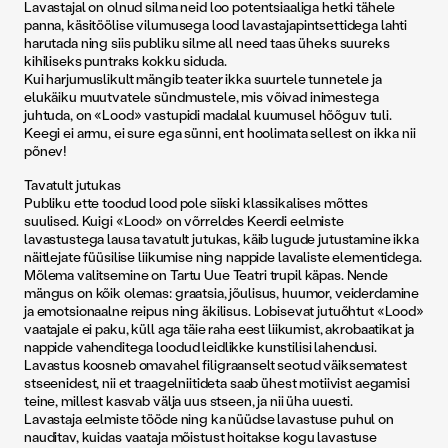
Lavastajal on olnud silma neid loo potentsiaaliga hetki tähele
panna, käsitöölise vilumusega lood lavastajapintsettidega lahti
harutada ning siis publiku silme all need taas üheks suureks
kihiliseks puntraks kokku siduda.
Kui harjumuslikult mängib teater ikka suurtele tunnetele ja
elukäiku muutvatele sündmustele, mis võivad inimestega
juhtuda, on «Lood» vastupidi madalal kuumusel hõõguv tuli.
Keegi ei armu, ei sure ega sünni, ent hoolimata sellest on ikka nii
põnev!
Tavatult jutukas
Publiku ette toodud lood pole siiski klassikalises mõttes
suulised. Kuigi «Lood» on võrreldes Keerdi eelmiste
lavastustega lausa tavatult jutukas, käib lugude jutustamine ikka
näitlejate füüsilise liikumise ning nappide lavaliste elementidega.
Mõlema valitsemine on Tartu Uue Teatri trupil käpas. Nende
mängus on kõik olemas: graatsia, jõulisus, huumor, veiderdamine
ja emotsionaalne reipus ning äkilisus. Lobisevat jutuõhtut «Lood»
vaatajale ei paku, küll aga täie raha eest liikumist, akrobaatikat ja
nappide vahenditega loodud leidlikke kunstilisi lahendusi.
Lavastus koosneb omavahel filigraanselt seotud väiksematest
stseenidest, nii et traagelniitideta saab ühest motiivist aegamisi
teine, millest kasvab välja uus stseen, ja nii üha uuesti.
Lavastaja eelmiste tööde ning ka nüüdse lavastuse puhul on
nauditav, kuidas vaataja mõistust hoitakse kogu lavastuse