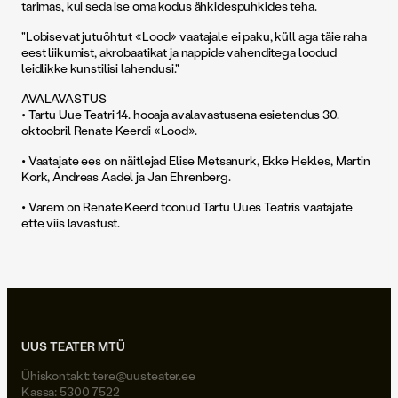
tarimas, kui seda ise oma kodus ähkidespuhkides teha.
"Lobisevat jutuõhtut «Lood» vaatajale ei paku, küll aga täie raha
eest liikumist, akrobaatikat ja nappide vahenditega loodud
leidlikke kunstilisi lahendusi."
AVALAVASTUS
• Tartu Uue Teatri 14. hooaja avalavastusena esietendus 30.
oktoobril Renate Keerdi «Lood».
• Vaatajate ees on näitlejad Elise Metsanurk, Ekke Hekles, Martin
Kork, Andreas Aadel ja Jan Ehrenberg.
• Varem on Renate Keerd toonud Tartu Uues Teatris vaatajate
ette viis lavastust.
UUS TEATER MTÜ
Ühiskontakt:
tere@uusteater.ee
Kassa: 5300 7522