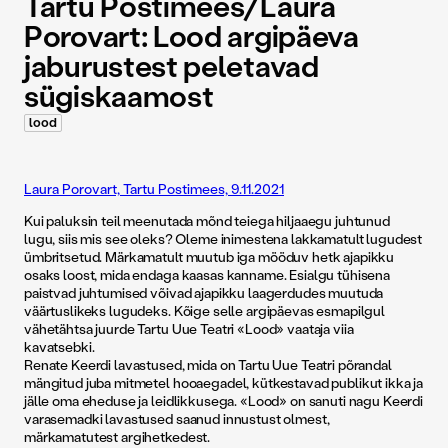
Tartu Postimees/Laura
Porovart: Lood argipäeva
jaburustest peletavad
sügiskaamost
lood
Laura Porovart, Tartu Postimees, 9.11.2021
Kui paluksin teil meenutada mõnd teiega hiljaaegu juhtunud
lugu, siis mis see oleks? Oleme inimestena lakkamatult lugudest
ümbritsetud. Märkamatult muutub iga mööduv hetk ajapikku
osaks loost, mida endaga kaasas kanname. Esialgu tühisena
paistvad juhtumised võivad ajapikku laagerdudes muutuda
väärtuslikeks lugudeks. Kõige selle argipäevas esmapilgul
vähetähtsa juurde Tartu Uue Teatri «Lood» vaataja viia
kavatsebki.
Renate Keerdi lavastused, mida on Tartu Uue Teatri põrandal
mängitud juba mitmetel hooaegadel, kütkestavad publikut ikka ja
jälle oma eheduse ja leidlikkusega. «Lood» on sanuti nagu Keerdi
varasemadki lavastused saanud innustust olmest,
märkamatutest argihetkedest.