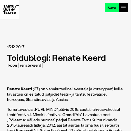
kava
15.12.2017
Toidublogi: Renate Keerd
koon
renate keerd
Renate Keerd
(37) on vabakutseline lavastaja ja koreograaf, kelle
lavastusi on esitatud paljudel teatri- ja tantsufestivalidel
Euroopas, Skandinaavias ja Aasias.
Tema lavastus „PURE MIND“ pälvis 2015. aastal rahvusvahelisel
teatrifestivalil Minskis festivali Grand Prix’. Lavastuse eest
„Põletatud väljade hurmaa“ pärjati Renate Tartu Kultuurikandja
2015 laureaadi tiitliga. 2012. aastal asutas ta oma füüsilise teatri
trupi Kompanii Nii. Sel neljapäeval, 10. märtsil esietendub Renate