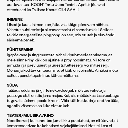
uus lavastus „KOON“ Tartu Uues Teatris. Aprillis jõuavad
etendused ka Tallinna Kanuti Gildi SAALi.
INIMENE
Lihast ja luust inimene on jätkuvalt kõige põnevam nähtus.
Vahetut suhtlemist ja silmavaatamist ei asenda miski. Sellest
tekkiv energeetiline pingpong on see, mis erutab ja eluvärvid
särisema paneb.
PÜHITSEMINE
Igapäevane ja tingimusteta. Vahel kipub meelest minema, et
meie siinne ringkäik on ajutine ja prognoosimatu. Nii tore on
armuda iga päev uuesti ja uuesti. Kellessegi või millessegi.
Mõnus ja kõditav on teadmine, et kõik on võimalik. Ainüksi mõte
sellest paneb lepatriinud kõhus möllama.
SÜDA
Talitada südame järgi. Teinekord segab mõistus vahele ja
peaaegu alati on siis jama majas. Kui, siis mõõdukas tasakaal, aga
tugevalt südame poole kreeni. Võib küll kukkuda ja end ära lüüa,
aga siis vähemalt on ikka elatud kah.
TEATER/MUUSIKA/KINO
Need korrad, kui tunnetad jumalikku puudutust, on nii ülevad, et
kompenseerivad ka kohatised vajakajäämised. Hetkel ilma ei