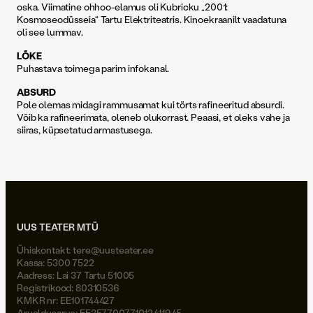
oska. Viimatine ohhoo-elamus oli Kubricku „2001:
Kosmoseodüsseia“ Tartu Elektriteatris. Kinoekraanilt vaadatuna
oli see lummav.
LÕKE
Puhastava toimega parim infokanal.
ABSURD
Pole olemas midagi rammusamat kui törts rafineeritud absurdi.
Võib ka rafineerimata, oleneb olukorrast. Peaasi, et oleks vahe ja
siiras, küpsetatud armastusega.
UUS TEATER MTÜ
Ühiskontakt:
tere@uusteater.ee
Kassa: 5300 7522
Aadress: Lai 37 Tartu 51005
Registrikood: 80310536
KMKR nr: EE101744427
Arveldusarve: EE357700771012411945