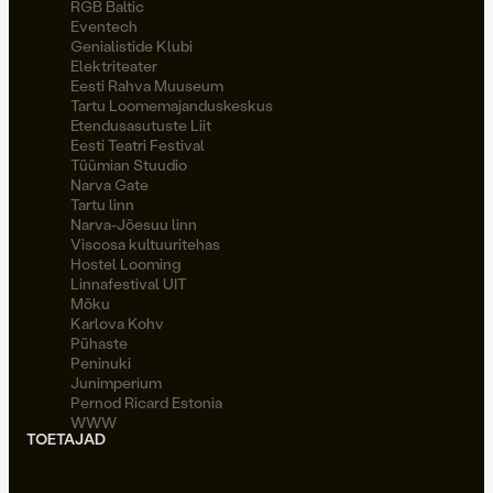
RGB Baltic
Eventech
Genialistide Klubi
Elektriteater
Eesti Rahva Muuseum
Tartu Loomemajanduskeskus
Etendusasutuste Liit
Eesti Teatri Festival
Tüümian Stuudio
Narva Gate
Tartu linn
Narva-Jõesuu linn
Viscosa kultuuritehas
Hostel Looming
Linnafestival UIT
Möku
Karlova Kohv
Pühaste
Peninuki
Junimperium
Pernod Ricard Estonia
WWW
TOETAJAD