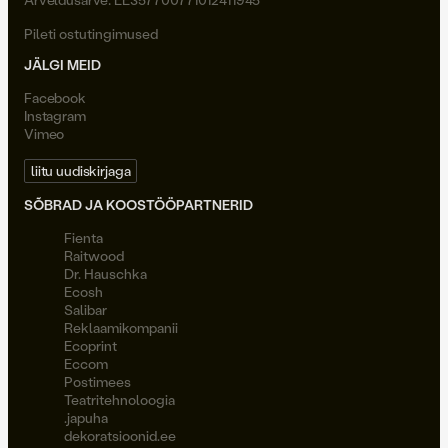
Pileti ostutingimused
JÄLGI MEID
Facebook
Instagram
Vimeo
liitu uudiskirjaga
SÕBRAD JA KOOSTÖÖPARTNERID
Fienta
Raitwood
Dr. Hauschka
Ecosh
Salibar
Reklaamikompanii
Ecoprint
Eccom
Postimees
Teatritehnoloogia
.japuha
dekoratsioonid.ee