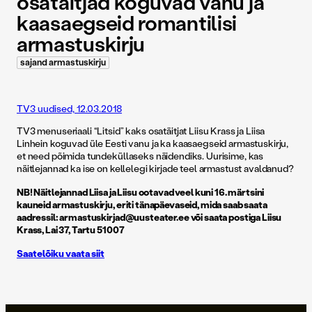
osatäitjad koguvad vanu ja
kaasaegseid romantilisi
armastuskirju
sajand armastuskirju
TV3 uudised, 12.03.2018
TV3 menuseriaali “Litsid” kaks osatäitjat Liisu Krass ja Liisa
Linhein koguvad üle Eesti vanu ja ka kaasaegseid armastuskirju,
et need põimida tundeküllaseks näidendiks. Uurisime, kas
näitlejannad ka ise on kellelegi kirjade teel armastust avaldanud?
NB! Näitlejannad Liisa ja Liisu ootavad veel kuni 16. märtsini
kauneid armastuskirju, eriti tänapäevaseid, mida saab saata
aadressil: armastuskirjad@uusteater.ee või saata postiga Liisu
Krass, Lai 37, Tartu 51007
Saatelõiku vaata siit