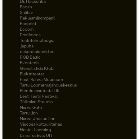
Dr. Hauschka
Ecosh
Salibar
Reklaamikompanii
Ecoprint
Eccom
Postimees
Teatritehnoloogia
.japuha
dekoratsioonid.ee
RGB Baltic
Eventech
Genialistide Klubi
Elektriteater
Eesti Rahva Muuseum
Tartu Loomemajanduskeskus
Etendusasutuste Liit
Eesti Teatri Festival
Tüümian Stuudio
Narva Gate
Tartu linn
Narva-Jõesuu linn
Viscosa kultuuritehas
Hostel Looming
Linnafestival UIT