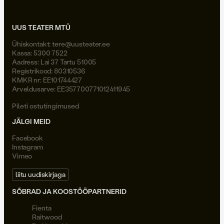
UUS TEATER MTÜ
Ühiskontakt:
tere@uusteater.ee
Kassa: 5300 7522
Aadress: Lai 37 Tartu 51005
Registrikood: 80310536
KMKR nr: EE101744427
Arveldusarve: EE357700771012411945
Pileti ostutingimused
JÄLGI MEID
Facebook
Instagram
Vimeo
liitu uudiskirjaga
SÕBRAD JA KOOSTÖÖPARTNERID
Fienta
Raitwood