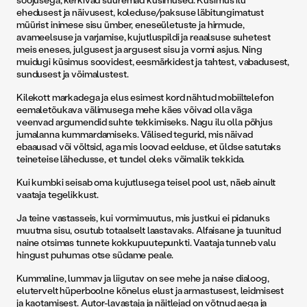
ehedusest ja näivusest, koleduse/paksuse läbitungimatust
müürist inimese sisu ümber, eneseületuste ja hirmude,
avameelsuse ja varjamise, kujutluspildi ja reaalsuse suhetest
meis eneses, julgusest ja argusest sisu ja vormi asjus. Ning
muidugi küsimus soovidest, eesmärkidest ja tahtest, vabadusest,
sundusest ja võimalustest.
Kilekott markadega ja elus esimest kord nähtud mobiiltelefon
eemaletõukava välimusega mehe käes võivad olla väga
veenvad argumendid suhte tekkimiseks. Nagu ilu olla põhjus
jumalanna kummardamiseks. Välised tegurid, mis näivad
ebaausad või võltsid, aga mis loovad eelduse, et üldse satutaks
teineteise lähedusse, et tundel oleks võimalik tekkida.
Kui kumbki seisab oma kujutlusega teisel pool ust, näeb ainult
vaataja tegelikkust.
Ja teine vastasseis, kui vormimuutus, mis justkui ei pidanuks
muutma sisu, osutub totaalselt laastavaks. Alfaisane ja tuunitud
naine otsimas tunnete kokkupuutepunkti. Vaataja tunneb valu
hingust puhumas otse südame peale.
Kummaline, lummav ja liigutav on see mehe ja naise dialoog,
elutervelt hüperboolne kõnelus elust ja armastusest, leidmisest
ja kaotamisest. Autor-lavastaja ja näitlejad on võtnud aega ja