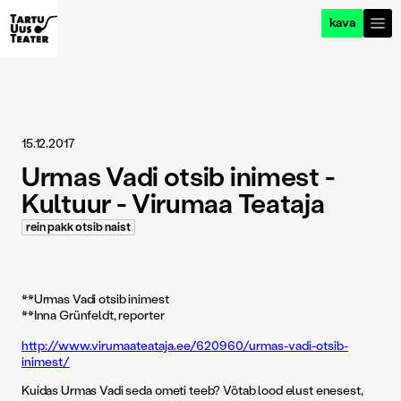
kava
15.12.2017
Urmas Vadi otsib inimest -
Kultuur - Virumaa Teataja
rein pakk otsib naist
**Urmas Vadi otsib inimest
**Inna Grünfeldt, reporter
http://www.virumaateataja.ee/620960/urmas-vadi-otsib-
inimest/
Kuidas Urmas Vadi seda ometi teeb? Võtab lood elust enesest,