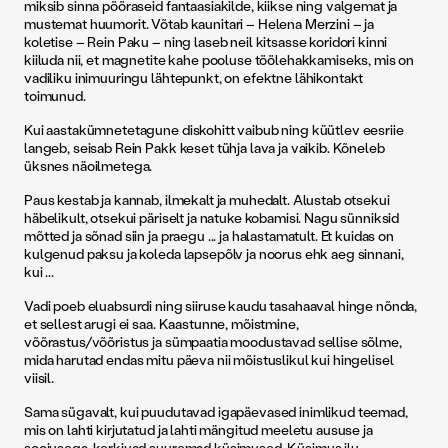
miksib sinna pööraseid fantaasiakilde, kiikse ning valgemat ja
mustemat huumorit. Võtab kaunitari – Helena Merzini – ja
koletise – Rein Paku – ning laseb neil kitsasse koridori kinni
kiiluda nii, et magnetite kahe pooluse töölehakkamiseks, mis on
vadiliku inimuuringu lähtepunkt, on efektne lähikontakt
toimunud.
Kui aastakümnetetagune diskohitt vaibub ning küütlev eesriie
langeb, seisab Rein Pakk keset tühja lava ja vaikib. Kõneleb
üksnes näoilmetega.
Paus kestab ja kannab, ilmekalt ja muhedalt. Alustab otsekui
häbelikult, otsekui päriselt ja natuke kobamisi. Nagu sünniksid
mõtted ja sõnad siin ja praegu ... ja halastamatult. Et kuidas on
kulgenud paksu ja koleda lapsepõlv ja noorus ehk aeg sinnani,
kui ...
Vadi poeb eluabsurdi ning siiruse kaudu tasahaaval hinge nõnda,
et sellest arugi ei saa. Kaastunne, mõistmine,
võõrastus/võõristus ja sümpaatia moodustavad sellise sõlme,
mida harutad endas mitu päeva nii mõistuslikul kui hingelisel
viisil.
Sama sügavalt, kui puudutavad igapäevased inimlikud teemad,
mis on lahti kirjutatud ja lahti mängitud meeletu aususe ja
soojusega, kerkivad suuremad küsimused. Küsimus ilu