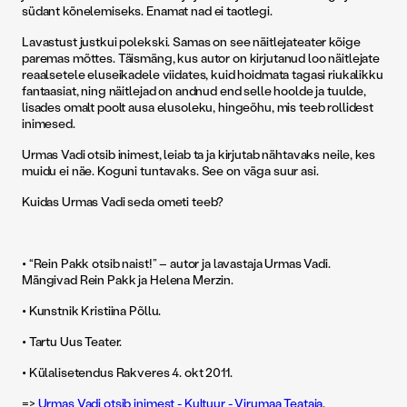
südant kõnelemiseks. Enamat nad ei taotlegi.
Lavastust justkui polekski. Samas on see näitlejateater kõige
paremas mõttes. Täismäng, kus autor on kirjutanud loo näitlejate
reaalsetele eluseikadele viidates, kuid hoidmata tagasi riukalikku
fantaasiat, ning näitlejad on andnud end selle hoolde ja tuulde,
lisades omalt poolt ausa elusoleku, hingeõhu, mis teeb rollidest
inimesed.
Urmas Vadi otsib inimest, leiab ta ja kirjutab nähtavaks neile, kes
muidu ei näe. Koguni tuntavaks. See on väga suur asi.
Kuidas Urmas Vadi seda ometi teeb?
• “Rein Pakk otsib naist!” – autor ja lavastaja Urmas Vadi.
Mängivad Rein Pakk ja Helena Merzin.
• Kunstnik Kristiina Põllu.
• Tartu Uus Teater.
• Külalisetendus Rakveres 4. okt 2011.
=>
Urmas Vadi otsib inimest - Kultuur - Virumaa Teataja
.