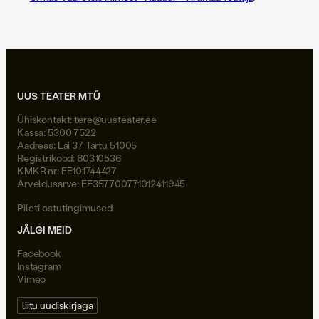
UUS TEATER MTÜ
Ühiskontakt:
tere@uusteater.ee
Kassa: 5300 7522
Aadress: Lai 37 Tartu 51005
Registrikood: 80310536
KMKR nr: EE101744427
Arveldusarve: EE357700771012411945
Pileti ostutingimused
JÄLGI MEID
Facebook
Instagram
Vimeo
liitu uudiskirjaga