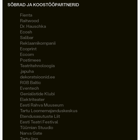
SÕBRAD JA KOOSTÖÖPARTNERID
Fienta
Raitwood
Dr. Hauschka
Ecosh
Salibar
Reklaamikompanii
Ecoprint
Eccom
Postimees
Teatritehnoloogia
.japuha
dekoratsioonid.ee
RGB Baltic
Eventech
Genialistide Klubi
Elektriteater
Eesti Rahva Muuseum
Tartu Loomemajanduskeskus
Etendusasutuste Liit
Eesti Teatri Festival
Tüümian Stuudio
Narva Gate
Tartu linn