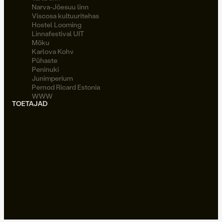
Narva-Jõesuu linn
Viscosa kultuuritehas
Hostel Looming
Linnafestival UIT
Möku
Karlova Kohv
Pühaste
Peninuki
Junimperium
Pernod Ricard Estonia
WWW
TOETAJAD