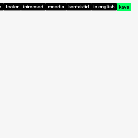
e
teater
inimesed
meedia
kontaktid
in english
kava