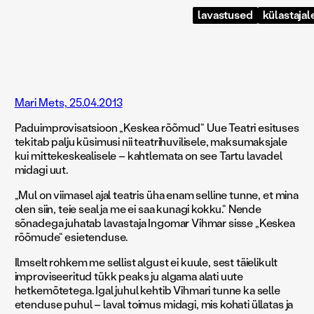
lavastused
külastajal
Mari Mets, 25.04.2013
Paduimprovisatsioon „Keskea rõõmud“ Uue Teatri esituses
tekitab palju küsimusi nii teatrihuvilisele, maksumaksjale
kui mittekeskealisele – kahtlemata on see Tartu lavadel
midagi uut.
„Mul on viimasel ajal teatris üha enam selline tunne, et mina
olen siin, teie seal ja me ei saa kunagi kokku.“ Nende
sõnadega juhatab lavastaja Ingomar Vihmar sisse „Keskea
rõõmude“ esietenduse.
Ilmselt rohkem me sellist algust ei kuule, sest täielikult
improviseeritud tükk peaks ju algama alati uute
hetkemõtetega. Igal juhul kehtib Vihmari tunne ka selle
etenduse puhul – laval toimus midagi, mis kohati üllatas ja