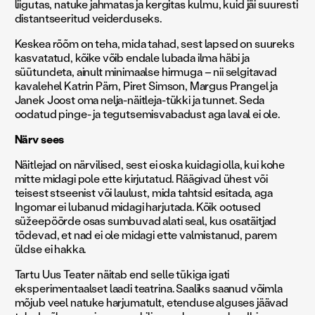
liigutas, natuke jahmatas ja kergitas kulmu, kuid jäi suuresti
distantseeritud veiderduseks.
Keskea rõõm on teha, mida tahad, sest lapsed on suureks
kasvatatud, kõike võib endale lubada ilma häbi ja
süütundeta, ainult minimaalse hirmuga – nii selgitavad
kavalehel Katrin Pärn, Piret Simson, Margus Prangel ja
Janek Joost oma nelja-näitleja-tükki ja tunnet. Seda
oodatud pinge- ja tegutsemisvabadust aga laval ei ole.
Närv sees
Näitlejad on närvilised, sest ei oska kuidagi olla, kui kohe
mitte midagi pole ette kirjutatud. Räägivad ühest või
teisest stseenist või laulust, mida tahtsid esitada, aga
Ingomar ei lubanud midagi harjutada. Kõik ootused
süžeepöörde osas sumbuvad alati seal, kus osatäitjad
tõdevad, et nad ei ole midagi ette valmistanud, parem
üldse ei hakka.
Tartu Uus Teater näitab end selle tükiga igati
eksperimentaalset laadi teatrina. Saaliks saanud võimla
mõjub veel natuke harjumatult, etenduse alguses jäävad