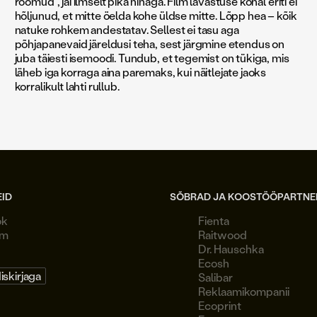
rõõmud“, jäi ilmselt pika ninaga. Film lavastuse kohal eriti ei
hõljunud, et mitte öelda kohe üldse mitte. Lõpp hea – kõik
natuke rohkem andestatav. Sellest ei tasu aga
põhjapanevaid järeldusi teha, sest järgmine etendus on
juba täiesti isemoodi. Tundub, et tegemist on tükiga, mis
läheb iga korraga aina paremaks, kui näitlejate jaoks
korralikult lahti rullub.
EID
SÕBRAD JA KOOSTÖÖPARTNE
ok
Fienta
am
Raitwood
Dr. Hauschka
Ecosh
diskirjaga
Salibar
Reklaamikompanii
Ecoprint