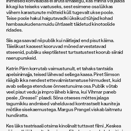
Inimesed kohvisabas ei aruta ilmaaegu, kas minna või jääda
ikkagi ka teiseks vaatuseks, sest esimene osa lükkas
vähem karastunute mõtteid küll tugevalt ukse poole.
Teise poole hakul haigutavadki üksikud tühjad kohad
hambaaukudena muidu ühtlaselt täidetud kinotoolide
ridades.
Siis aga saavad nii publik kui näitlejad end pisut käima.
Täielikust kaosest kooruvad mõned arvestatavad
stseenid, publiku skeptilistest turtsatustest koorub siiraid
naerupurskeid.
Katrin Pärn korrutab vaimustunult, et tahaks tantsida
apelsinimajja, teised lähevad sellega kaasa. Piret Simson
räägib ikka nendest ettevalmistamatuse hirmudest, kuid
avab sellega etenduse õnnestunuima osa. Publik võtab
veel pisut vedu ja impro läheb käima, kui Vihmar paneb
peale „Grease’i” plaadi. Sõna otseses mõttes jalaga
tagumikku andmised vahelduvad kontrastselt kaunite ja
mõtlike sisekaemustega. Margus Prangel viskab laitmatu
hundiratta.
Kes läks teatrisaali otsima kinolinalt tuttavat filmi „Keskea