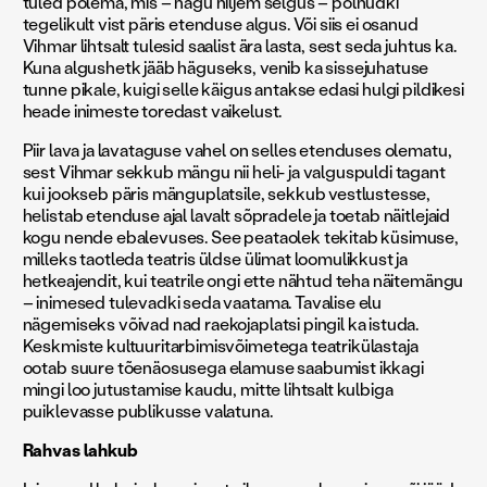
tuled põlema, mis – nagu hiljem selgus – polnudki
tegelikult vist päris etenduse algus. Või siis ei osanud
Vihmar lihtsalt tulesid saalist ära lasta, sest seda juhtus ka.
Kuna algushetk jääb häguseks, venib ka sissejuhatuse
tunne pikale, kuigi selle käigus antakse edasi hulgi pildikesi
heade inimeste toredast vaikelust.
Piir lava ja lavataguse vahel on selles etenduses olematu,
sest Vihmar sekkub mängu nii heli- ja valguspuldi tagant
kui jookseb päris mänguplatsile, sekkub vestlustesse,
helistab etenduse ajal lavalt sõpradele ja toetab näitlejaid
kogu nende ebalevuses. See peataolek tekitab küsimuse,
milleks taotleda teatris üldse ülimat loomulikkust ja
hetkeajendit, kui teatrile ongi ette nähtud teha näitemängu
– inimesed tulevadki seda vaatama. Tavalise elu
nägemiseks võivad nad raekojaplatsi pingil ka istuda.
Keskmiste kultuuritarbimisvõimetega teatrikülastaja
ootab suure tõenäosusega elamuse saabumist ikkagi
mingi loo jutustamise kaudu, mitte lihtsalt kulbiga
puiklevasse publikusse valatuna.
Rahvas lahkub