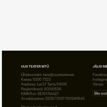
UUS TEATER MTÜ
JÄLGI M
Ühiskontakt:
tere@uusteater.ee
Facebo
Kassa: 5300 7522
Instagr
Aadress: Lai 37 Tartu 51005
Vimeo
Registrikood: 80310536
liitu uu
KMKR nr: EE101744427
Arveldusarve: EE357700771012411945
Pileti ostutingimused