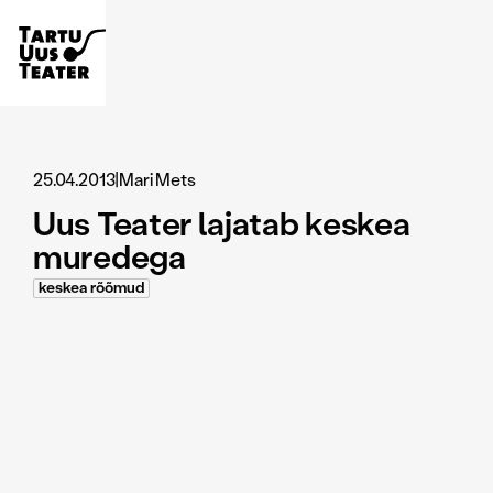
25.04.2013
|
Mari Mets
Uus Teater lajatab keskea
muredega
keskea rõõmud