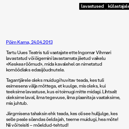
lavastused
külastajal
Põim Kama, 24.04.2013
Tartu Uues Teatris tuli vaatajate ette Ingomar Vihmari
lavastatud või õigemini lavastamata jäetud vaikelu
«Keskea rõõmud», mida kavalehel on nimetatud
komöödiaks edasijõudnutele.
Tagantjärele oleks muidugi huvitav teada, kes tuli
esimesena välja mõttega, et kuulge, mis oleks, kui
teeksime lavastuse, kus ei toimugi mitte midagi. Lihtsalt
oleksime laval, ilma tegevuse, ilma plaanita ja vaataksime,
mis juhtub.
Järgmisena tahaksin ehk teada, kes oli see hulljulge, kes
selle peale söandas öelda jah, teeme muidugi, hea mõte!
Nii või teisiti – mõeldud-tehtud!