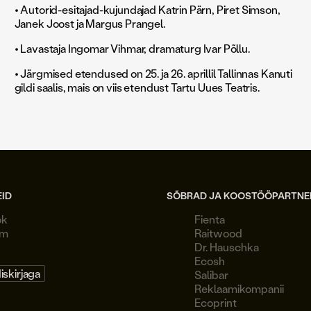
• Autorid-esitajad-kujundajad Katrin Pärn, Piret Simson,
Janek Joost ja Margus Prangel.
• Lavastaja Ingomar Vihmar, dramaturg Ivar Põllu.
• Järgmised etendused on 25. ja 26. aprillil Tallinnas Kanuti
gildi saalis, mais on viis etendust Tartu Uues Teatris.
EID
SÕBRAD JA KOOSTÖÖPARTNE
ok
Fienta
am
Raitwood
Dr. Hauschka
Ecosh
diskirjaga
Salibar
Reklaamikompanii
Ecoprint