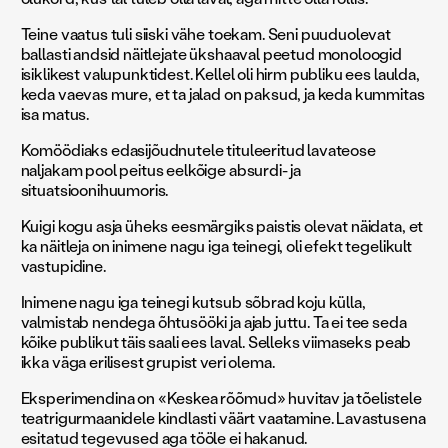
Teine vaatus tuli siiski vähe toekam. Seni puuduolevat
ballasti andsid näitlejate ükshaaval peetud monoloogid
isiklikest valupunktidest. Kellel oli hirm publiku ees laulda,
keda vaevas mure, et ta jalad on paksud, ja keda kummitas
isa matus.
Komöödiaks edasijõudnutele tituleeritud lavateose
naljakam pool peitus eelkõige absurdi- ja
situatsioonihuumoris.
Kuigi kogu asja üheks eesmärgiks paistis olevat näidata, et
ka näitleja on inimene nagu iga teinegi, oli efekt tegelikult
vastupidine.
Inimene nagu iga teinegi kutsub sõbrad koju külla,
valmistab nendega õhtusööki ja ajab juttu. Ta ei tee seda
kõike publikut täis saali ees laval. Selleks viimaseks peab
ikka väga erilisest grupist veri olema.
Eksperimendina on «Keskea rõõmud» huvitav ja tõelistele
teatrigurmaanidele kindlasti väärt vaatamine. Lavastusena
esitatud tegevused aga tööle ei hakanud.