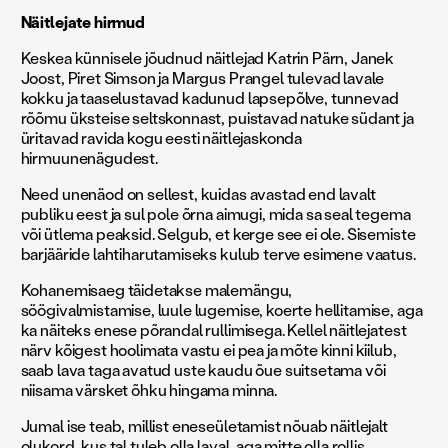
Näitlejate hirmud
Keskea künnisele jõudnud näitlejad Katrin Pärn, Janek
Joost, Piret Simson ja Margus Prangel tulevad lavale
kokku ja taaselustavad kadunud lapsepõlve, tunnevad
rõõmu üksteise seltskonnast, puistavad natuke südant ja
üritavad ravida kogu eesti näitlejaskonda
hirmuunenägudest.
Need unenäod on sellest, kuidas avastad end lavalt
publiku eest ja sul pole õrna aimugi, mida sa seal tegema
või ütlema peaksid. Selgub, et kerge see ei ole. Sisemiste
barjääride lahtiharutamiseks kulub terve esimene vaatus.
Kohanemisaeg täidetakse malemängu,
söögivalmistamise, luule lugemise, koerte hellitamise, aga
ka näiteks enese põrandal rullimisega. Kellel näitlejatest
närv kõigest hoolimata vastu ei pea ja mõte kinni kiilub,
saab lava taga avatud uste kaudu õue suitsetama või
niisama värsket õhku hingama minna.
Jumal ise teab, millist eneseületamist nõuab näitlejalt
olukord, kus tal tuleb olla laval, aga mitte olla rollis.