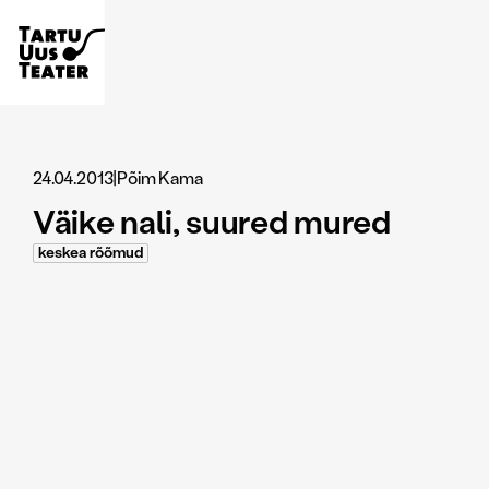
24.04.2013
|
Põim Kama
Väike nali, suured mured
keskea rõõmud