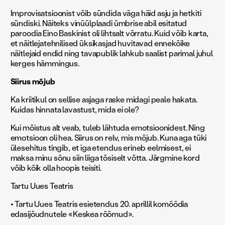
Improvisatsioonist võib sündida väga häid asju ja hetkiti
sündiski. Näiteks vinüülplaadi ümbrise abil esitatud
paroodia Eino Baskinist oli lihtsalt võrratu. Kuid võib karta,
et näitlejatehnilised üksikasjad huvitavad ennekõike
näitlejaid endid ning tavapublik lahkub saalist parimal juhul
kerges hämmingus.
Siirus mõjub
Ka kriitikul on sellise asjaga raske midagi peale hakata.
Kuidas hinnata lavastust, mida ei ole?
Kui mõistus alt veab, tuleb lähtuda emotsioonidest. Ning
emotsioon oli hea. Siirus on relv, mis mõjub. Kuna aga tüki
ülesehitus tingib, et iga etendus erineb eelmisest, ei
maksa minu sõnu siin liiga tõsiselt võtta. Järgmine kord
võib kõik olla hoopis teisiti.
Tartu Uues Teatris
• Tartu Uues Teatris esietendus 20. aprillil komöödia
edasijõudnutele «Keskea rõõmud».