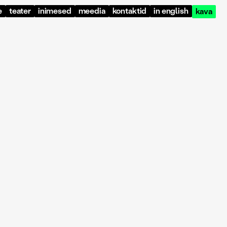
e
teater
inimesed
meedia
kontaktid
in english
kava