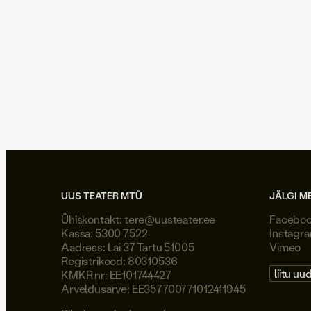
UUS TEATER MTÜ
JÄLGI M
Ühiskontakt:
tere@uusteater.ee
Facebo
Kassa: 5300 7522
Instagr
Aadress: Lai 37 Tartu 51005
Vimeo
Registrikood: 80310536
liitu uu
KMKR nr: EE101744427
Arveldusarve: EE357700771012411945