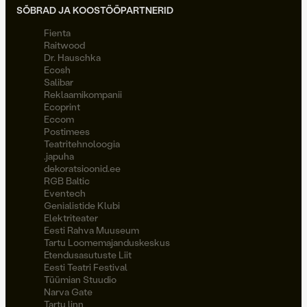
SÕBRAD JA KOOSTÖÖPARTNERID
Fienta
Raitwood
Dr. Hauschka
Ecosh
Salibar
Reklaamikompanii
Ecoprint
Eccom
Postimees
Teatritehnoloogia
.japuha
dekoratsioonid.ee
RGB Baltic
Eventech
Genialistide Klubi
Elektriteater
Eesti Rahva Muuseum
Tartu Loomemajanduskeskus
Etendusasutuste Liit
Eesti Teatri Festival
Tüümian Stuudio
Narva Gate
Tartu linn