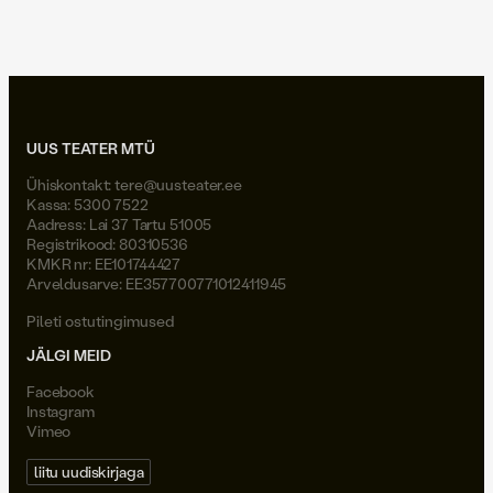
peeter volkonski viimane suudlus
UUS TEATER MTÜ
Ühiskontakt:
tere@uusteater.ee
Kassa: 5300 7522
Aadress: Lai 37 Tartu 51005
Registrikood: 80310536
KMKR nr: EE101744427
Arveldusarve: EE357700771012411945
Pileti ostutingimused
JÄLGI MEID
Facebook
Instagram
Vimeo
liitu uudiskirjaga