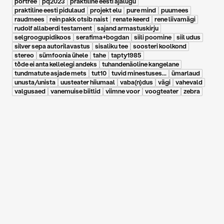
portree
pq2023
praktiline eesti ajalugu
praktiline eesti pidulaud
projekt elu
pure mind
puumees
raudmees
rein pakk otsib naist
renate keerd
rene liivamägi
rudolf allaberdi testament
sajand armastuskirju
selgroogupidikoos
serafima+bogdan
siili poomine
siil udus
silver sepa autorilavastus
sisaliku tee
soosteri koolkond
stereo
sümfoonia ühele
tahe
tapty1985
tõde ei anta kellelegi andeks
tuhandenäoline kangelane
tundmatute asjade mets
tut10
tuvid minestuses...
ümarlaud
unusta/unista
uusteater hiiumaal
vaba(n)dus
vägi
vahevald
valgusaed
vanemuise biitlid
viimne voor
voogteater
zebra
15.12.2017
|
Teater. Muusika. Kino. 2011 6/7
Pille-Riin Purje: Sinuga
on teine lugu
peeter volkonski viimane suudlus
rein pakk otsib naist