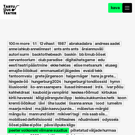
kava
100 m more
1:1
12 vihast
1987
abrakadabra
andreas aadel
anne lahkub annelinnast
ants ants ants
äralennuväli
autori surm
backtothebeach
baskin
bb ilmub öösel
cervantoorium
club paradise
digitalhatsgame
edu
eesti teatri päästmine
ekke hekles
elise metsanurk
eluaeg
emajõe ööbikud
emmanuelle'i jälgedes
evaldi tekk
fantoomvalu
grete jürgenson
haige mäger
hans ja grete...
hingede öö
hungerburg2024
hungerburgi tondilossid
hymn
illusioonid
ilo-ann saarepera
ilusad inimesed
ird k.
ivar põllu
kahheldraal
kauboid ja vampiirid
keskea rõõmud
kirbukas
kirill havanski
kõigi piirangute lõpp
kokku.kukkumise.hetk
koon
kremli ööbikud
lävi
liha luudel
lisanna annus
lood
lumeilm
maarja mänd
ma jään kaevu juurde...
mälestus-märgid
mängu ilu
mann und licht
mikiveri tagi
mis saab siis...
mobiilsed definitsioonid
mõtteaines
nõudmiseni
odysseia
öösel päike ei põle
päva lõpuks kiigu
peeter volkonski viimane suudlus
põletatud väljade hurmaa