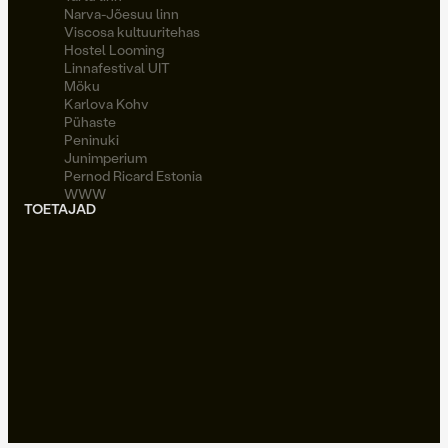
Narva-Jõesuu linn
Viscosa kultuuritehas
Hostel Looming
Linnafestival UIT
Möku
Karlova Kohv
Pühaste
Peninuki
Junimperium
Pernod Ricard Estonia
WWW
TOETAJAD