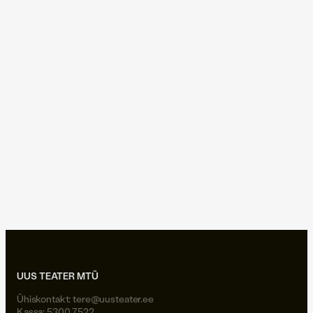
uusteater hiiumaal
soosteri koolkond
tuhandenäoline kangelane
tapty1985
ivar põllu
ilo-ann saarepera
08.06.2026
|
Vikerraadio: Vikerhommik
Vikerraadio ⟩ Viscosa
kultuuritehase juht: see ei ole
ettevõtlusvorm, mis kedagi
rikkaks teeb
uusteater hiiumaal
UUS TEATER MTÜ
Ühiskontakt:
tere@uusteater.ee
Kassa: 5300 7522