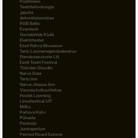
Postimees
Teatritehnoloogia
.japuha
dekoratsioonid.ee
RGB Baltic
Eventech
Genialistide Klubi
Elektriteater
Eesti Rahva Muuseum
Tartu Loomemajanduskeskus
Etendusasutuste Liit
Eesti Teatri Festival
Tüümian Stuudio
Narva Gate
Tartu linn
Narva-Jõesuu linn
Viscosa kultuuritehas
Hostel Looming
Linnafestival UIT
Möku
Karlova Kohv
Pühaste
Peninuki
Junimperium
Pernod Ricard Estonia