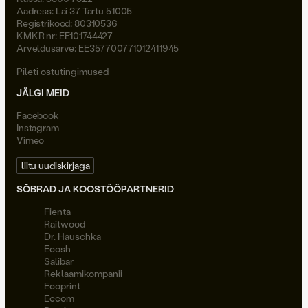
Aadress: Lai 37 Tartu 51005
Registrikood: 80310536
KMKR nr: EE101744427
Arveldusarve: EE357700771012411945
Pileti ostutingimused
JÄLGI MEID
Facebook
Instagram
Vimeo
liitu uudiskirjaga
SÕBRAD JA KOOSTÖÖPARTNERID
Fienta
Raitwood
Dr. Hauschka
Ecosh
Salibar
Reklaamikompanii
Ecoprint
Eccom