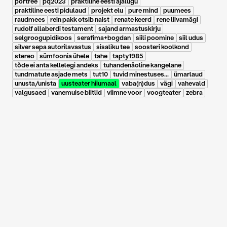
portree
pq2023
praktiline eesti ajalugu
praktiline eesti pidulaud
projekt elu
pure mind
puumees
raudmees
rein pakk otsib naist
renate keerd
rene liivamägi
rudolf allaberdi testament
sajand armastuskirju
selgroogupidikoos
serafima+bogdan
siili poomine
siil udus
silver sepa autorilavastus
sisaliku tee
soosteri koolkond
stereo
sümfoonia ühele
tahe
tapty1985
tõde ei anta kellelegi andeks
tuhandenäoline kangelane
tundmatute asjade mets
tut10
tuvid minestuses...
ümarlaud
unusta/unista
uusteater hiiumaal
vaba(n)dus
vägi
vahevald
valgusaed
vanemuise biitlid
viimne voor
voogteater
zebra
17.06.2026
|
Klassikaraadio: Delta
Aurora Ruus ⟩ Ivar
Põllu: armastame
varemeid, hävingut ja
selle kõige poeetikat