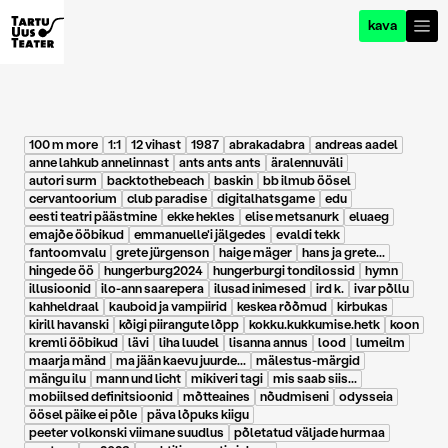
kava
100 m more
1:1
12 vihast
1987
abrakadabra
andreas aadel
anne lahkub annelinnast
ants ants ants
äralennuväli
autori surm
backtothebeach
baskin
bb ilmub öösel
cervantoorium
club paradise
digitalhatsgame
edu
eesti teatri päästmine
ekke hekles
elise metsanurk
eluaeg
emajõe ööbikud
emmanuelle'i jälgedes
evaldi tekk
fantoomvalu
grete jürgenson
haige mäger
hans ja grete...
hingede öö
hungerburg2024
hungerburgi tondilossid
hymn
illusioonid
ilo-ann saarepera
ilusad inimesed
ird k.
ivar põllu
kahheldraal
kauboid ja vampiirid
keskea rõõmud
kirbukas
kirill havanski
kõigi piirangute lõpp
kokku.kukkumise.hetk
koon
kremli ööbikud
lävi
liha luudel
lisanna annus
lood
lumeilm
maarja mänd
ma jään kaevu juurde...
mälestus-märgid
mängu ilu
mann und licht
mikiveri tagi
mis saab siis...
mobiilsed definitsioonid
mõtteaines
nõudmiseni
odysseia
öösel päike ei põle
päva lõpuks kiigu
peeter volkonski viimane suudlus
põletatud väljade hurmaa