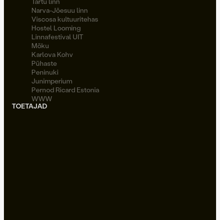
Tartu linn
Narva-Jõesuu linn
Viscosa kultuuritehas
Hostel Looming
Linnafestival UIT
Möku
Karlova Kohv
Pühaste
Peninuki
Junimperium
Pernod Ricard Estonia
WWW
TOETAJAD