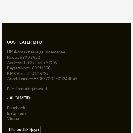
Joel Väli
UUS TEATER MTÜ
Ühiskontakt:
tere@uusteater.ee
Kassa: 5300 7522
Aadress: Lai 37 Tartu 51005
Registrikood: 80310536
KMKR nr: EE101744427
Arveldusarve: EE357700771012411945
Pileti ostutingimused
JÄLGI MEID
Facebook
Instagram
Vimeo
liitu uudiskirjaga