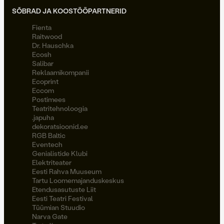
SÕBRAD JA KOOSTÖÖPARTNERID
Fienta
Raitwood
Dr. Hauschka
Ecosh
Salibar
Reklaamikompanii
Ecoprint
Eccom
Postimees
Teatritehnoloogia
.japuha
dekoratsioonid.ee
RGB Baltic
Eventech
Genialistide Klubi
Elektriteater
Eesti Rahva Muuseum
Tartu Loomemajanduskeskus
Etendusasutuste Liit
Eesti Teatri Festival
Tüümian Stuudio
Narva Gate