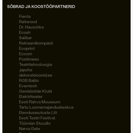
SÕBRAD JA KOOSTÖÖPARTNERID
Fienta
Raitwood
Dr. Hauschka
Ecosh
Salibar
Reklaamikompanii
Ecoprint
Eccom
Postimees
Teatritehnoloogia
.japuha
dekoratsioonid.ee
RGB Baltic
Eventech
Genialistide Klubi
Elektriteater
Eesti Rahva Muuseum
Tartu Loomemajanduskeskus
Etendusasutuste Liit
Eesti Teatri Festival
Tüümian Stuudio
Narva Gate