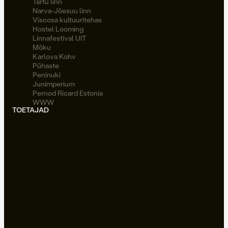
Tartu linn
Narva-Jõesuu linn
Viscosa kultuuritehas
Hostel Looming
Linnafestival UIT
Möku
Karlova Kohv
Pühaste
Peninuki
Junimperium
Pernod Ricard Estonia
WWW
TOETAJAD