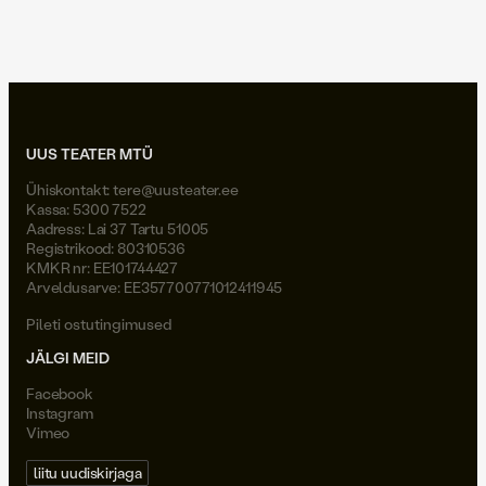
Joel Väli
UUS TEATER MTÜ
Ühiskontakt:
tere@uusteater.ee
Kassa: 5300 7522
Aadress: Lai 37 Tartu 51005
Registrikood: 80310536
KMKR nr: EE101744427
Arveldusarve: EE357700771012411945
Pileti ostutingimused
JÄLGI MEID
Facebook
Instagram
Vimeo
liitu uudiskirjaga