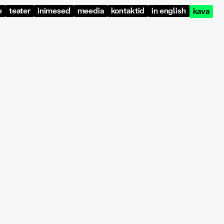
e
teater
inimesed
meedia
kontaktid
in english
kava