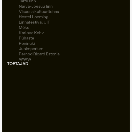
Tartu linn
Narva-Jõesuu linn
Viscosa kultuuritehas
Hostel Looming
Linnafestival UIT
Möku
Karlova Kohv
Pühaste
Peninuki
Junimperium
Pernod Ricard Estonia
WWW
TOETAJAD