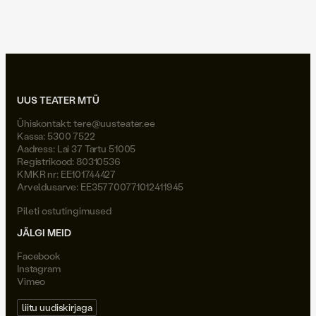
Joel Väli
UUS TEATER MTÜ
Ühiskontakt:
tere@uusteater.ee
Kassa: 5300 7522
Aadress: Lai 37 Tartu 51005
Registrikood: 80310536
KMKR nr: EE101744427
Arveldusarve: EE357700771012411945
Pileti ostutingimused
JÄLGI MEID
Facebook
Instagram
Vimeo
liitu uudiskirjaga