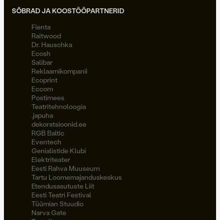
SÕBRAD JA KOOSTÖÖPARTNERID
Fienta
Raitwood
Dr. Hauschka
Ecosh
Salibar
Reklaamikompanii
Ecoprint
Eccom
Postimees
Teatritehnoloogia
.japuha
dekoratsioonid.ee
RGB Baltic
Eventech
Genialistide Klubi
Elektriteater
Eesti Rahva Muuseum
Tartu Loomemajanduskeskus
Etendusasutuste Liit
Eesti Teatri Festival
Tüümian Stuudio
Narva Gate