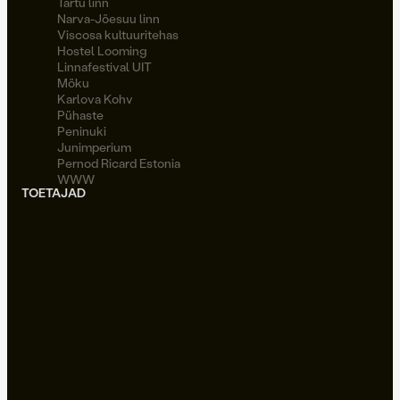
Tartu linn
Narva-Jõesuu linn
Viscosa kultuuritehas
Hostel Looming
Linnafestival UIT
Möku
Karlova Kohv
Pühaste
Peninuki
Junimperium
Pernod Ricard Estonia
WWW
TOETAJAD