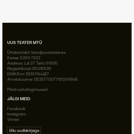
Joel Väli
UUS TEATER MTÜ
Ühiskontakt:
tere@uusteater.ee
Kassa: 5300 7522
Aadress: Lai 37 Tartu 51005
Registrikood: 80310536
KMKR nr: EE101744427
Arveldusarve: EE357700771012411945
Pileti ostutingimused
JÄLGI MEID
Facebook
Instagram
Vimeo
liitu uudiskirjaga