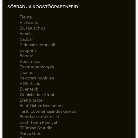
SÕBRAD JA KOOSTÖÖPARTNERID
Fienta
Raitwood
Dr. Hauschka
Ecosh
Salibar
Reklaamikompanii
Ecoprint
Eccom
Postimees
Teatritehnoloogia
.japuha
dekoratsioonid.ee
RGB Baltic
Eventech
Genialistide Klubi
Elektriteater
Eesti Rahva Muuseum
Tartu Loomemajanduskeskus
Etendusasutuste Liit
Eesti Teatri Festival
Tüümian Stuudio
Narva Gate